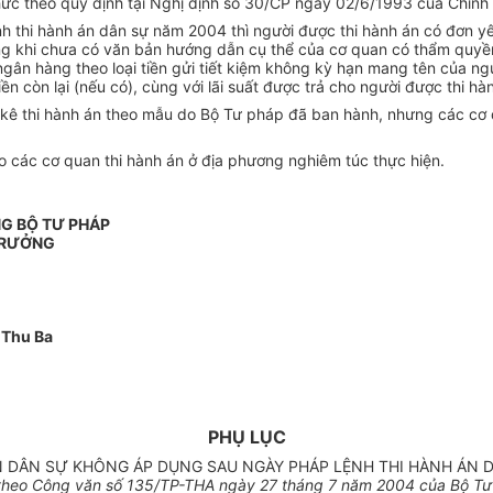
hức theo quy định tại Nghị định số 30/CP ngày 02/6/1993 của Chính 
ệnh thi hành án dân sự năm 2004 thì người được thi hành án có đơn yê
trong khi chưa có văn bản hướng dẫn cụ thể của cơ quan có thẩm quyền
ngân hàng theo loại tiền gửi tiết kiệm không kỳ hạn mang tên của ng
 còn lại (nếu có), cùng với lãi suất được trả cho người được thi hà
 kê thi hành án theo mẫu do Bộ Tư pháp đã ban hành, nhưng các cơ q
 các cơ quan thi hành án ở địa phương nghiêm túc thực hiện.
G BỘ TƯ PHÁP
TRƯỞNG
 Thu Ba
PHỤ LỤC
 DÂN SỰ KHÔNG ÁP DỤNG SAU NGÀY PHÁP LỆNH THI HÀNH ÁN DÂ
theo Công văn số 135/TP-THA ngày 27 tháng 7 năm 2004 của Bộ Tư