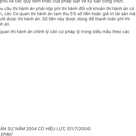
phủ và các quy định khác của pháp luật về kỷ luật công chức.
u cầu thi hành án phải nộp phí thi hành đối với khoản thi hành án có
, các Cơ quan thi hành án tạm thu 5% số tiền hoặc giá trị tài sản mà
ười được thi hành án. Số tiền này được dùng để thanh toán phí thi
nh án.
uan thi hành án chỉnh lý căn cứ pháp lý trong biểu mẫu theo các
N SỰ NĂM 2004 CÓ HIỆU LỰC (01/7/2004)
 pháp)