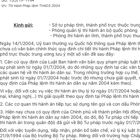
V/v: Thi hành Pháp lệnh THADS 2004
Kính gửi:
- Sở tư pháp tỉnh, thành phố trực thuộc tru
- Phòng quản lý thi hành án bộ quốc phòng
- Phòng thi hành án tỉnh, thành phố trực th
Ngày 14/1/2004, Uỷ ban thường vụ Quốc hội thông qua Pháp lệnh thi 
chưa có văn bản chính thức quy định chi tiết thi hành Pháp lệnh th
phố trực thuộc trung ương lưu ý một số vấn đề sau đây:
1. Căn cứ quy định của Luật Ban hành văn bản quy phạm pháp luật t
sự phát sinh từ ngày 01/7/2004, do đó những quy định tại các văn 
các quan hệ về thi hành án dân sự. Trong những trường hợp cụ thể, 
phát sinh từ ngày 01/7/2004 hoặc trước đó nhưng chưa giải quyết, 
quy định của Pháp lệnh thi hành án dân sự năm 2004 kèm theo).
Vì vậy, đối với các vụ việc thi hành án thụ lý từ ngày 01/7/2004 h
nại, kháng nghị...) thì giải quyết theo quy định tại Pháp lệnh thi 
2. Các cơ quan thi hành án tiếp tục sử dụng tên gọi và con dấu Phòng
3. Hiện nay chưa có quy định của Chính phủ về thành phần Hội đồng
Pháp lệnh thi hành án dân sự năm 2004, do đó, Bộ Tư pháp chỉ tiếp
thi hành án trong quân đội) đã gửi về Bộ Tư pháp trước ngày 01/7/
Đối với việc tuyển dụng, tiếp nhận, phân bổ biên chế, xử lý kỷ luật 
21/9/1994 của Bộ trưởng Bộ Tư pháp. Riêng đối với trường hợp Chấp