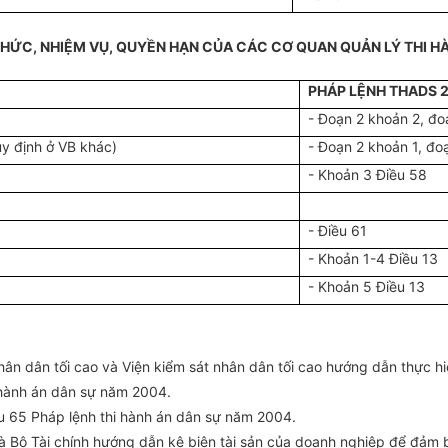
Ổ CHỨC, NHIỆM VỤ, QUYỀN HẠN CỦA CÁC CƠ QUAN QUẢN LÝ THI 
PHÁP LỆNH THADS 
- Đoạn 2 khoản 2, đo
y định ở VB khác)
- Đoạn 2 khoản 1, đo
- Khoản 3 Điều 58
- Điều 61
- Khoản 1-4 Điều 13
- Khoản 5 Điều 13
n dân tối cao và Viện kiểm sát nhân dân tối cao hướng dẫn thực hi
 hành án dân sự năm 2004.
u 65 Pháp lệnh thi hành án dân sự năm 2004.
à Bộ Tài chính hướng dẫn kê biên tài sản của doanh nghiệp để đảm b