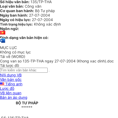
Số hiệu văn bản:
135/TP-THA
Loại văn bản:
Công văn
Cơ quan ban hành:
Bộ Tư pháp
Ngày ban hành:
27-07-2004
Ngày có hiệu lực:
27-07-2004
Không xác định
Tình trạng hiệu lực:
Ngôn ngữ:
Định dạng văn bản hiện có:
MỤC LỤC
Không có mục lục
Tải về (WORD)
Cong van so 135-TP-THA ngay 27-07-2004 (Khong xac dinh).doc
Tải lược đồ
Nội dung VB
Văn bản gốc
Tiếng anh
Lược đồ
VB liên quan
Bản án áp dụng
BỘ TƯ PHÁP
******
Số: 135/TP-THA