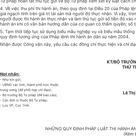
Tư pháp hoàn tất thủ tục gửi về Bộ Tư pháp xem xét kỷ luật cách c
4. Về việc thu phí thi hành án, theo quy định tại Điều 20 của Pháp l
giá ngạch tính trên giá trị tài sản mà người đó thực nhận. Vì vậy, 
người được thi hành án thực nhận và làm thủ tục gửi số tiền đó vào 
hành án khi có văn bản hướng dẫn của cơ quan có thẩm quyền; số tiền
5. Tạm thời tiếp tục sử dụng biểu mẫu nghiệp vụ và biểu mẫu thống
quy định tương ứng của Pháp lệnh thi hành án dân sự năm 2004.
Nhận được Công văn này, yêu cầu các đồng chí thực hiện và chỉ đạo
KT/BỘ TRƯỞN
THỨ 
Nơi nhận:
- Như kín gửi;
- UBND các tỉnh, thành phố trực thuộc
trung ương (để phối hợp chỉ đạo);
Lê Thị
- Bộ trưởng Bộ Tư pháp (để báo cáo);
- Các đơn vị thuộc Bộ Tư pháp;
- Lưu VP, Cục THA.
NHỮNG QUY ĐỊNH PHÁP LUẬT THI HÀNH ÁN
(Kèm 