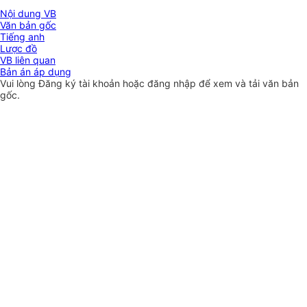
Nội dung VB
Văn bản gốc
Tiếng anh
Lược đồ
VB liên quan
Bản án áp dụng
Vui lòng
Đăng ký
tài khoản hoặc
đăng nhập
để xem và tải văn bản
gốc.