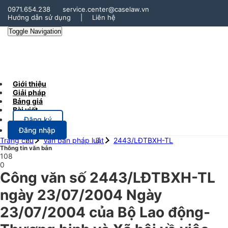
0971.654.238
service.center@caselaw.vn
Hướng dẫn sử dụng
|
Liên hệ
Toggle Navigation
Giới thiệu
Giải pháp
Bảng giá
Bài viết
Đăng ký
Đăng nhập
Trang chủ
Văn bản pháp luật
2443/LĐTBXH-TL
Thông tin văn bản
108
0
Công văn số 2443/LĐTBXH-TL
ngày 23/07/2004 Ngày
23/07/2004 của Bộ Lao động-