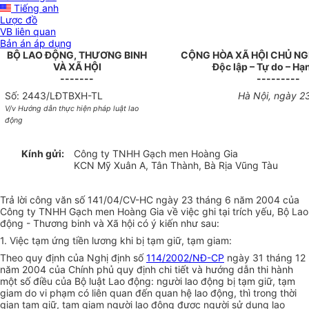
Tiếng anh
Lược đồ
VB liên quan
Bản án áp dụng
BỘ LAO ĐỘNG, THƯƠNG BINH
CỘNG HÒA XÃ HỘI CHỦ NG
VÀ XÃ HỘI
Độc lập – Tự do – H
-------
---------
Số: 2443/LĐTBXH-TL
Hà Nội, ngày 2
V/v Hướng dẫn thực hiện pháp luật lao
động
Kính gửi:
Công ty TNHH Gạch men Hoàng Gia
KCN Mỹ Xuân A, Tân Thành, Bà Rịa Vũng Tàu
Trả lời công văn số 141/04/CV-HC ngày 23 tháng 6 năm 2004 của
Công ty TNHH Gạch men Hoàng Gia về việc ghi tại trích yếu, Bộ Lao
động - Thương binh và Xã hội có ý kiến như sau:
1. Việc tạm ứng tiền lương khi bị tạm giữ, tạm giam:
Theo quy định của Nghị định số
114/2002/NĐ-CP
ngày 31 tháng 12
năm 2004 của Chính phủ quy định chi tiết và hướng dẫn thi hành
một số điều của Bộ luật Lao động: người lao động bị tạm giữ, tạm
giam do vi phạm có liên quan đến quan hệ lao động, thì trong thời
gian tạm giữ, tạm giam người lao động được người sử dụng lao