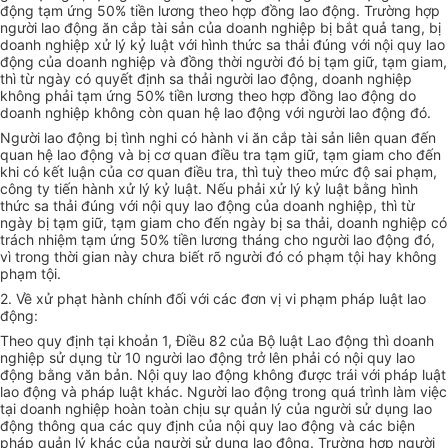
động tạm ứng 50% tiền lương theo hợp đồng lao động. Trường hợp
người lao động ăn cắp tài sản của doanh nghiệp bị bắt quả tang, bị
doanh nghiệp xử lý kỷ luật với hình thức sa thải đúng với nội quy lao
động của doanh nghiệp và đồng thời người đó bị tạm giữ, tạm giam,
thì từ ngày có quyết định sa thải người lao động, doanh nghiệp
không phải tạm ứng 50% tiền lương theo hợp đồng lao động do
doanh nghiệp không còn quan hệ lao động với người lao động đó.
Người lao động bị tình nghi có hành vi ăn cắp tài sản liên quan đến
quan hệ lao động và bị cơ quan điều tra tạm giữ, tạm giam cho đến
khi có kết luận của cơ quan điều tra, thì tuỳ theo mức độ sai phạm,
công ty tiến hành xử lý kỷ luật. Nếu phải xử lý kỷ luật bằng hình
thức sa thải đúng với nội quy lao động của doanh nghiệp, thì từ
ngày bị tạm giữ, tạm giam cho đến ngày bị sa thải, doanh nghiệp có
trách nhiệm tạm ứng 50% tiền lương tháng cho người lao động đó,
vì trong thời gian này chưa biết rõ người đó có phạm tội hay không
phạm tội.
2. Về xử phạt hành chính đối với các đơn vị vi phạm pháp luật lao
động:
Theo quy định tại khoản 1, Điều 82 của Bộ luật Lao động thì doanh
nghiệp sử dụng từ 10 người lao động trở lên phải có nội quy lao
động bằng văn bản. Nội quy lao động không được trái với pháp luật
lao động và pháp luật khác. Người lao động trong quá trình làm việc
tại doanh nghiệp hoàn toàn chịu sự quản lý của người sử dụng lao
động thông qua các quy định của nội quy lao động và các biện
pháp quản lý khác của người sử dụng lao động. Trường hợp người