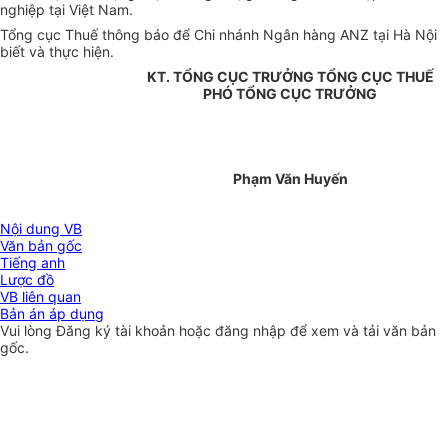
nghiệp tại Việt Nam.
Tổng cục Thuế thông báo để Chi nhánh Ngân hàng ANZ tại Hà Nội
biết và thực hiện.
KT. TỔNG CỤC TRƯỞNG TỔNG CỤC THUẾ
PHÓ TỔNG CỤC TRƯỞNG
Phạm Văn Huyến
Nội dung VB
Văn bản gốc
Tiếng anh
Lược đồ
VB liên quan
Bản án áp dụng
Vui lòng
Đăng ký
tài khoản hoặc
đăng nhập
để xem và tải văn bản
gốc.