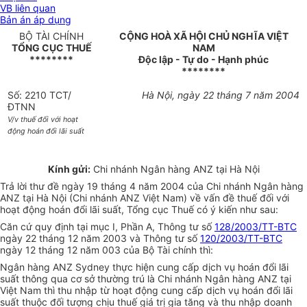
VB liên quan
Bản án áp dụng
BỘ TÀI CHÍNH
CỘNG HOÀ XÃ HỘI CHỦ NGHĨA VIỆT
TỔNG CỤC THUẾ
NAM
********
Độc lập - Tự do - Hạnh phúc
********
Số: 2210 TCT/
Hà Nội, ngày 22 tháng 7 năm 2004
ĐTNN
V/v thuế đối với hoạt
động hoán đổi lãi suất
Kính gửi:
Chi nhánh Ngân hàng ANZ tại Hà Nội
Trả lời thư đề ngày 19 tháng 4 năm 2004 của Chi nhánh Ngân hàng
ANZ tại Hà Nội (Chi nhánh ANZ Việt Nam) về vấn đề thuế đối với
hoạt động hoán đổi lãi suất, Tổng cục Thuế có ý kiến như sau:
Căn cứ quy định tại mục I, Phần A, Thông tư số
128/2003/TT-BTC
ngày 22 tháng 12 năm 2003 và Thông tư số
120/2003/TT-BTC
ngày 12 tháng 12 năm 003 của Bộ Tài chính thì:
Ngân hàng ANZ Sydney thực hiện cung cấp dịch vụ hoán đổi lãi
suất thông qua cơ sở thường trú là Chi nhánh Ngân hàng ANZ tại
Việt Nam thì thu nhập từ hoạt động cung cấp dịch vụ hoán đổi lãi
suất thuộc đối tượng chịu thuế giá trị gia tăng và thu nhập doanh