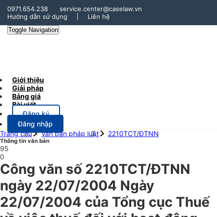
0971.654.238
service.center@caselaw.vn
Hướng dẫn sử dụng
|
Liên hệ
Toggle Navigation
Giới thiệu
Giải pháp
Bảng giá
Bài viết
Đăng ký
Đăng nhập
Trang chủ
Văn bản pháp luật
2210TCT/ĐTNN
Thông tin văn bản
95
0
Công văn số 2210TCT/ĐTNN
ngày 22/07/2004 Ngày
22/07/2004 của Tổng cục Thuế