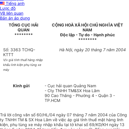
Tiếng anh
Lược đồ
VB liên quan
Bản án áp dụng
TỔNG CỤC HẢI
CỘNG HOÀ XÃ HỘI CHỦ NGHĨA VIỆT
QUAN
NAM
********
Độc lập - Tự do - Hạnh phúc
********
Số: 3363 TCHQ-
Hà Nội, ngày 20 tháng 7 năm 2004
KTTT
V/v giá tính thuế hàng nhập
khẩu linh kiện phụ tùng xe
máy
Kính gửi
- Cục hải quan Quảng Nam
- Cty TNHH TM&SX Hoa Lâm
90 Cao Thắng - Phường 4 - Quận 3 -
TP.HCM
Trả lời công văn số 60/HL/04 ngày 07 tháng 7 năm 2004 của Công
ty TNHH TM & SX Hoa Lâm về việc áp giá tính thuế mặt hàng linh
kiện, phụ tùng xe máy nhập khẩu tại tờ khai số 69/KD/KH ngày 13