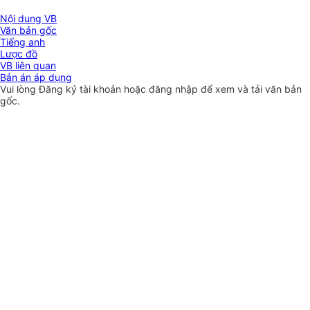
Nội dung VB
Văn bản gốc
Tiếng anh
Lược đồ
VB liên quan
Bản án áp dụng
Vui lòng
Đăng ký
tài khoản hoặc
đăng nhập
để xem và tải văn bản
gốc.