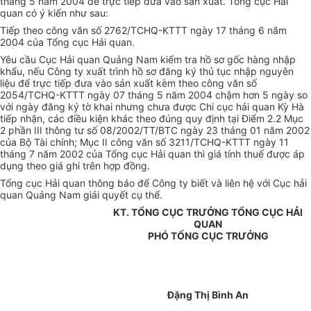
tháng 5 năm 2004 để trực tiếp đưa vào sản xuất. Tổng cục Hải
quan có ý kiến như sau:
Tiếp theo công văn số 2762/TCHQ-KTTT ngày 17 tháng 6 năm
2004 của Tổng cục Hải quan.
Yêu cầu Cục Hải quan Quảng Nam kiểm tra hồ sơ gốc hàng nhập
khẩu, nếu Công ty xuất trình hồ sơ đăng ký thủ tục nhập nguyên
liệu để trực tiếp đưa vào sản xuất kèm theo công văn số
2054/TCHQ-KTTT ngày 07 tháng 5 năm 2004 chậm hơn 5 ngày so
với ngày đăng ký tờ khai nhưng chưa được Chi cục hải quan Kỳ Hà
tiếp nhận, các điều kiện khác theo đúng quy định tại Điểm 2.2 Mục
2 phần III thông tư số 08/2002/TT/BTC ngày 23 tháng 01 năm 2002
của Bộ Tài chính; Mục II công văn số 3211/TCHQ-KTTT ngày 11
tháng 7 năm 2002 của Tổng cục Hải quan thì giá tính thuế được áp
dụng theo giá ghi trên hợp đồng.
Tổng cục Hải quan thông báo để Công ty biết và liên hệ với Cục hải
quan Quảng Nam giải quyết cụ thể.
KT. TỔNG CỤC TRƯỞNG TỔNG CỤC HẢI
QUAN
PHÓ TỔNG CỤC TRƯỞNG
Đặng Thị Bình An