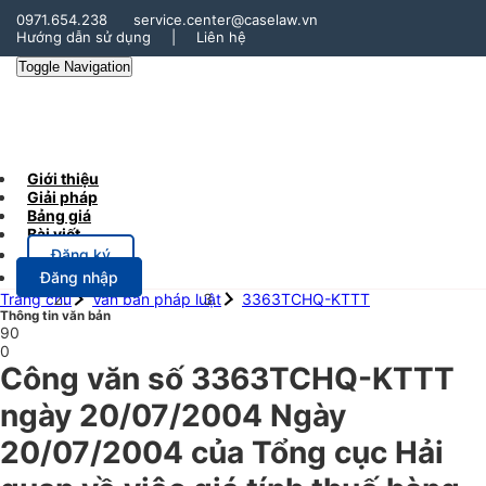
0971.654.238
service.center@caselaw.vn
Hướng dẫn sử dụng
|
Liên hệ
Toggle Navigation
Giới thiệu
Giải pháp
Bảng giá
Bài viết
Đăng ký
Đăng nhập
Trang chủ
Văn bản pháp luật
3363TCHQ-KTTT
Thông tin văn bản
90
0
Công văn số 3363TCHQ-KTTT
ngày 20/07/2004 Ngày
20/07/2004 của Tổng cục Hải