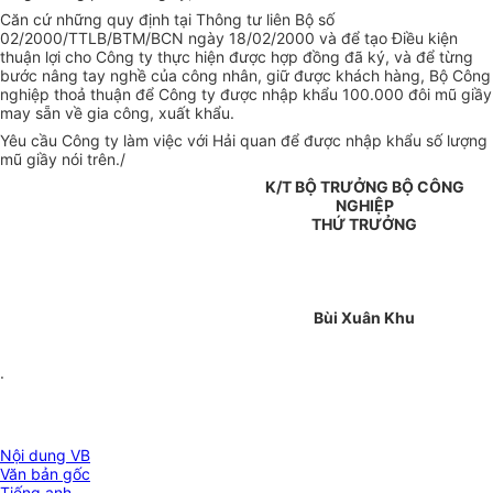
Căn cứ những quy định tại Thông tư liên Bộ số
02/2000/TTLB/BTM/BCN ngày 18/02/2000 và để tạo Điều kiện
thuận lợi cho Công ty thực hiện được hợp đồng đã ký, và để từng
bước nâng tay nghề của công nhân, giữ được khách hàng, Bộ Công
nghiệp thoả thuận để Công ty được nhập khẩu 100.000 đôi mũ giầy
may sẵn về gia công, xuất khẩu.
Yêu cầu Công ty làm việc với Hải quan để được nhập khẩu số lượng
mũ giầy nói trên./
K/T BỘ TRƯỞNG BỘ CÔNG
NGHIỆP
THỨ TRƯỞNG
Bùi Xuân Khu
.
Nội dung VB
Văn bản gốc
Tiếng anh