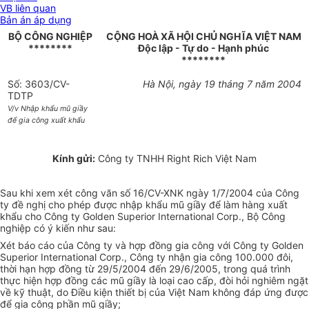
VB liên quan
Bản án áp dụng
BỘ CÔNG NGHIỆP
CỘNG HOÀ XÃ HỘI CHỦ NGHĨA VIỆT NAM
********
Độc lập - Tự do - Hạnh phúc
********
Số: 3603/CV-
Hà Nội, ngày 19 tháng 7 năm 2004
TDTP
V/v Nhập khẩu mũ giầy
để gia công xuất khẩu
Kính gửi:
Công ty TNHH Right Rich Việt Nam
Sau khi xem xét công văn số 16/CV-XNK ngày 1/7/2004 của Công
ty đề nghị cho phép được nhập khẩu mũ giầy để làm hàng xuất
khẩu cho Công ty Golden Superior International Corp., Bộ Công
nghiệp có ý kiến như sau:
Xét báo cáo của Công ty và hợp đồng gia công với Công ty Golden
Superior International Corp., Công ty nhận gia công 100.000 đôi,
thời hạn hợp đồng từ 29/5/2004 đến 29/6/2005, trong quá trình
thực hiện hợp đồng các mũ giầy là loại cao cấp, đòi hỏi nghiêm ngặt
về kỹ thuật, do Điều kiện thiết bị của Việt Nam không đáp ứng được
để gia công phần mũ giầy;