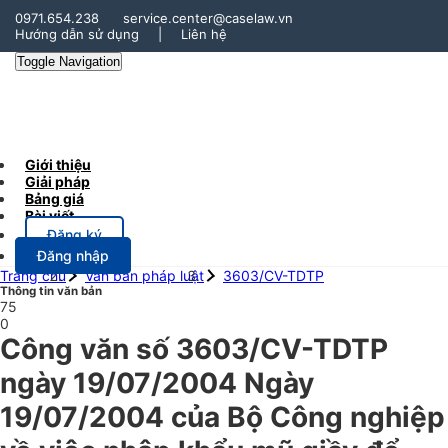
0971.654.238
service.center@caselaw.vn
Hướng dẫn sử dụng
|
Liên hệ
Toggle Navigation
Giới thiệu
Giải pháp
Bảng giá
Bài viết
Đăng ký
Đăng nhập
Trang chủ
Văn bản pháp luật
3603/CV-TDTP
Thông tin văn bản
75
0
Công văn số 3603/CV-TDTP
ngày 19/07/2004 Ngày
19/07/2004 của Bộ Công nghiệp