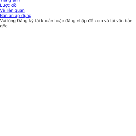
Lược đồ
VB liên quan
Bản án áp dụng
Vui lòng
Đăng ký
tài khoản hoặc
đăng nhập
để xem và tải văn bản
gốc.