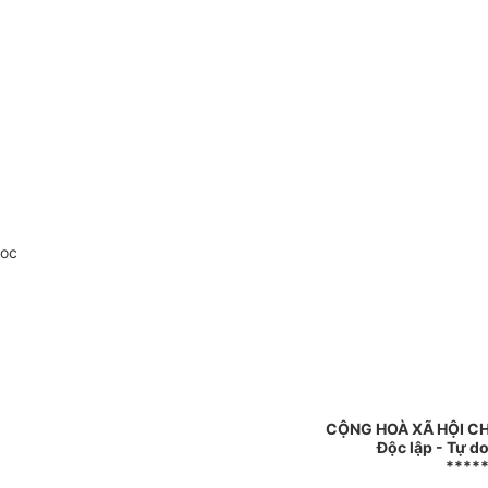
doc
CỘNG HOÀ XÃ HỘI C
Độc lập - Tự d
****