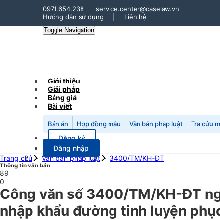
0971.654.238
service.center@caselaw.vn
Hướng dẫn sử dụng
|
Liên hệ
Toggle Navigation
Giới thiệu
Giải pháp
Bảng giá
Bài viết
Bản án
Hợp đồng mẫu
Văn bản pháp luật
Tra cứu 
Đăng ký
Đăng nhập
Trang chủ
Văn bản pháp luật
3400/TM/KH-ĐT
Thông tin văn bản
89
0
Công văn số 3400/TM/KH-ĐT ngà
nhập khẩu đường tinh luyện phục 