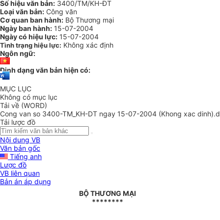
Số hiệu văn bản:
3400/TM/KH-ĐT
Loại văn bản:
Công văn
Cơ quan ban hành:
Bộ Thương mại
Ngày ban hành:
15-07-2004
Ngày có hiệu lực:
15-07-2004
Không xác định
Tình trạng hiệu lực:
Ngôn ngữ:
Định dạng văn bản hiện có:
MỤC LỤC
Không có mục lục
Tải về (WORD)
Cong van so 3400-TM_KH-DT ngay 15-07-2004 (Khong xac dinh).
Tải lược đồ
Nội dung VB
Văn bản gốc
Tiếng anh
Lược đồ
VB liên quan
Bản án áp dụng
BỘ THƯƠNG MẠI
********