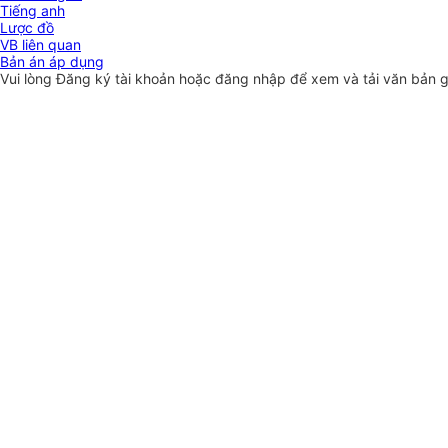
Tiếng anh
Lược đồ
VB liên quan
Bản án áp dụng
Vui lòng
Đăng ký
tài khoản hoặc
đăng nhập
để xem và tải văn bản 