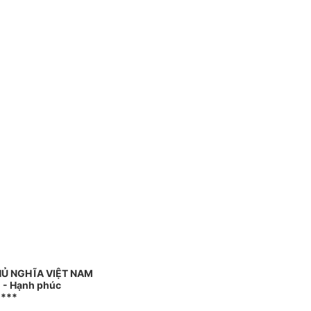
HỦ NGHĨA VIỆT NAM
o - Hạnh phúc
****