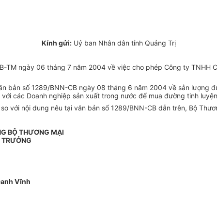
Kính gửi:
Uỷ ban Nhân dân tỉnh Quảng Trị
2/UB-TM ngày 06 tháng 7 năm 2004 về việc cho phép Công ty TNHH Ch
 văn bản số 1289/BNN-CB ngày 08 tháng 6 năm 2004 về sản lượng đườ
hệ với các Doanh nghiệp sản xuất trong nước để mua đường tinh luy
 so với nội dung nêu tại văn bản số 1289/BNN-CB dẫn trên, Bộ Thươ
NG BỘ THƯƠNG MẠI
 TRƯỞNG
Danh Vĩnh