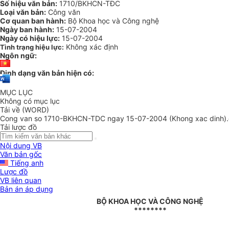
Số hiệu văn bản:
1710/BKHCN-TĐC
Loại văn bản:
Công văn
Cơ quan ban hành:
Bộ Khoa học và Công nghệ
Ngày ban hành:
15-07-2004
Ngày có hiệu lực:
15-07-2004
Không xác định
Tình trạng hiệu lực:
Ngôn ngữ:
Định dạng văn bản hiện có:
MỤC LỤC
Không có mục lục
Tải về (WORD)
Cong van so 1710-BKHCN-TDC ngay 15-07-2004 (Khong xac dinh)
Tải lược đồ
Nội dung VB
Văn bản gốc
Tiếng anh
Lược đồ
VB liên quan
Bản án áp dụng
BỘ KHOA HỌC VÀ CÔNG NGHỆ
********