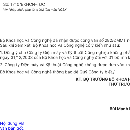
Số: 1710/BKHCN-TĐC
V/v Nhập khẩu phụ tùng XM làm mẫu NCSX
Bộ Khoa học và Công nghệ đã nhận được công văn số 282/ĐMMT ngà
Sau khi xem xét, Bộ Khoa học và Công nghệ có ý kiến như sau:
1. Đồng ý cho Công ty Điện máy và Kỹ thuật Công nghiệp không phả
ngày 31/12/2003 của Bộ Khoa học và Công nghệ đối với 01 bộ linh 
2. Công ty Điện máy và Kỹ thuật Công nghệ không được đưa vào lưu h
Bộ Khoa học và Công nghệ thông báo để Quý Công ty biết./.
KT. BỘ TRƯỞNG BỘ KHOA 
THỨ TRƯ
Bùi Mạnh 
Nội dung VB
Văn bản gốc