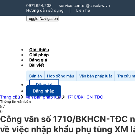
0971.654.238
service.center@caselaw.vn
Hướng dẫn sử dụng
|
Liên hệ
Toggle Navigation
Giới thiệu
Giải pháp
Bảng giá
Bài viết
Bản án
Hợp đồng mẫu
Văn bản pháp luật
Tra cứu 
Đăng ký
Đăng nhập
Trang chủ
Văn bản pháp luật
1710/BKHCN-TĐC
Thông tin văn bản
87
0
Công văn số 1710/BKHCN-TĐC ng
về việc nhập khẩu phụ tùng XM l