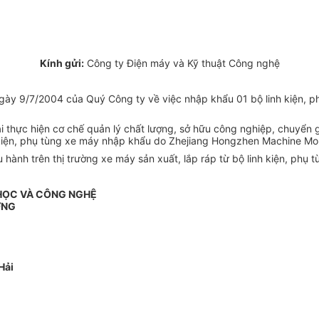
Kính gửi:
Công ty Điện máy và Kỹ thuật Công nghệ
y 9/7/2004 của Quý Công ty về việc nhập khẩu 01 bộ linh kiện, p
i thực hiện cơ chế quản lý chất lượng, sở hữu công nghiệp, chuyể
kiện, phụ tùng xe máy nhập khẩu do Zhejiang Hongzhen Machine Mou
ành trên thị trường xe máy sản xuất, lắp ráp từ bộ linh kiện, phụ t
HỌC VÀ CÔNG NGHỆ
ỞNG
Hải