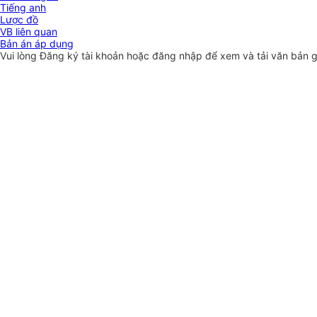
Tiếng anh
Lược đồ
VB liên quan
Bản án áp dụng
Vui lòng
Đăng ký
tài khoản hoặc
đăng nhập
để xem và tải văn bản 