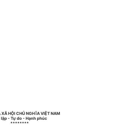
 XÃ HỘI CHỦ NGHĨA VIỆT NAM
 lập - Tự do - Hạnh phúc
********