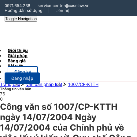
0971.654.238
service.center@caselaw.vn
Hướng dẫn sử dụng
|
Liên hệ
Toggle Navigation
Giới thiệu
Giải pháp
Bảng giá
Bài viết
Đăng ký
Đăng nhập
Trang chủ
Văn bản pháp luật
1007/CP-KTTH
Thông tin văn bản
76
0
Công văn số 1007/CP-KTTH
ngày 14/07/2004 Ngày
14/07/2004 của Chính phủ về