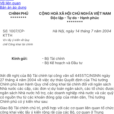
VB liên quan
Bản án áp dụng
CHÍNH PHỦ
CỘNG HOÀ XÃ HỘI CHỦ NGHĨA VIỆT NAM
********
Độc lập - Tự do - Hạnh phúc
********
Số: 1007/CP-
Hà Nội, ngày 14 tháng 7 năm 2004
KTTH
V/v lấy ý kiến về Quy
chế Công khai tài chính
Kính gửi:
- Bộ Tài chính
- Bộ Kế hoạch và Đầu tư
Xét đề nghị của Bộ Tài chính tại công văn số 4455TC/NSNN ngày
27 tháng 4 năm 2004 về việc dự thảo Quyết định của Thủ tướng
Chính phủ ban hành Quy chế công khai tài chính đối với ngân sách
Nhà nước các cấp, các đơn vị dự toán ngân sách, các tổ chức được
ngân sách Nhà nước hỗ trợ, các doanh nghiệp nhà nước và các quỹ
có nguồn thu từ các khoản đóng góp của nhân dân, Thủ tướng
Chính phủ có ý kiến như sau:
Giao Bộ Tài chính chủ trì, phối hợp với các cơ quan liên quan tổ chức
công khai việc lấy ý kiến rộng rãi của các Bộ, cơ quan ở Trung