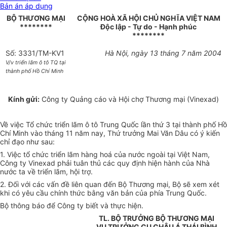
Bản án áp dụng
BỘ THƯƠNG MẠI
CỘNG HOÀ XÃ HỘI CHỦ NGHĨA VIỆT NAM
********
Độc lập - Tự do - Hạnh phúc
********
Số: 3331/TM-KV1
Hà Nội, ngày 13 tháng 7 năm 2004
V/v triển lãm ô tô TQ tại
thành phố Hồ Chí Minh
Kính gửi:
Công ty Quảng cáo và Hội chợ Thương mại (Vinexad)
Về việc Tổ chức triển lãm ô tô Trung Quốc lần thứ 3 tại thành phố Hồ
Chí Minh vào tháng 11 năm nay, Thứ trưởng Mai Văn Dâu có ý kiến
chỉ đạo như sau:
1. Việc tổ chức triển lãm hàng hoá của nước ngoài tại Việt Nam,
Công ty Vinexad phải tuân thủ các quy định hiện hành của Nhà
nước ta về triển lãm, hội trợ.
2. Đối với các vấn đề liên quan đến Bộ Thương mại, Bộ sẽ xem xét
khi có yêu cầu chính thức bằng văn bản của phía Trung Quốc.
Bộ thông báo để Công ty biết và thực hiện.
TL. BỘ TRƯỞNG BỘ THƯƠNG MẠI
VỤ TRƯỞNG CỤ CHÂU Á THÁI BÌNH