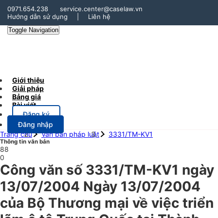
0971.654.238
service.center@caselaw.vn
Hướng dẫn sử dụng
|
Liên hệ
Toggle Navigation
Giới thiệu
Giải pháp
Bảng giá
Bài viết
Đăng ký
Đăng nhập
Trang chủ
Văn bản pháp luật
3331/TM-KV1
Thông tin văn bản
88
0
Công văn số 3331/TM-KV1 ngày
13/07/2004 Ngày 13/07/2004
của Bộ Thương mại về việc triển