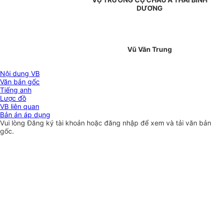
DƯƠNG
Vũ Văn Trung
Nội dung VB
Văn bản gốc
Tiếng anh
Lược đồ
VB liên quan
Bản án áp dụng
Vui lòng
Đăng ký
tài khoản hoặc
đăng nhập
để xem và tải văn bản
gốc.