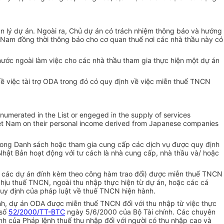
n lý dự án. Ngoài ra, Chủ dự án có trách nhiệm thông báo và hướng
t Nam đồng thời thông báo cho cơ quan thuế nơi các nhà thầu này có
ước ngoài làm việc cho các nhà thầu tham gia thực hiện một dự án
ề việc tài trợ ODA trong đó có quy định về việc miễn thuế TNCN
umerated in the List or engeged in the supply of services
f Viet Nam on their personal income derived from Japanese companies
trong Danh sách hoặc tham gia cung cấp các dịch vụ được quy định
y Nhật Bản hoạt động với tư cách là nhà cung cấp, nhà thầu và/ hoặc
h các dự án đính kèm theo công hàm trao đổi) được miễn thuế TNCN
chịu thuế TNCN, ngoài thu nhập thực hiện từ dự án, hoặc các cá
uy định của pháp luật về thuế TNCN hiện hành.
nh, dự án ODA được miễn thuế TNCN đối với thu nhập từ việc thực
 số
52/2000/TT-BTC
ngày 5/6/2000 của Bộ Tài chính. Các chuyên
nh của Pháp lệnh thuế thu nhập đối với người có thu nhập cao và