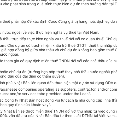
u vào phát sinh trong quá trình thực hiện dự án theo hướng dẫn tại 
oại thuế phải nộp để xác định được đúng giá trị hàng hoá, dịch vụ do
nước ngoài về việc thực hiện nghĩa vụ thuế tại Việt Nam.
à thầu trực tiếp thực hiện nghĩa vụ thuế đối với cơ quan thuế. Chủ 
 Nam: Chủ dự án có trách nhiệm khấu trừ thuế GTGT, thuế thu nhập 
ếu giá hợp đồng ký giữa nhà thầu và chủ dự án không bao gồm thuế 
nước ngoài.
c tham gia có quy định miễn thuế TNDN đối với các nhà thầu của nướ
hoặc chủ dự án (trường hợp nộp thuế thay nhà thầu nước ngoài) phải
đóng dấu của đại diện có thẩm quyền).
hính phủ Nhật Bản liên quan đến thực hiện một dự án sử dụng ODA do
panesse companies operating as suppliers, contractor, and/or consulta
ducst and/or services tobe provided under the Loan".
 Công ty Nhật Bản hoạt động với tư cách là nhà cung cấp, nhà thầu 
theo quy định của khoản vay".
 ty Nhật Bản sẽ được miễn thuế TNDN đối với thu nhập từ việc cung
00% vốn đầu tư của Nhật Bản đầu tư theo Luật ĐTNN tại Việt Nam..