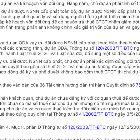
a dự án và kế hoạch vốn đối ứng. Hàng năm, chủ dự án phải tính số t
 dự án được NSNN cấp phát toàn bộ; dự án được NSNN cấp phát mộ
hành quy chế quản lý và sử dụng nguồn hỗ trợ phát triển chính thức 
p kế hoạch vốn đối ứng để có nguồn trả thuế GTGT nhằm giảm bớt 
h tình trạng phản ánh không chính xác giá trị vốn của dự án và gây
i và dự án ODA vay ưu đãi được NSNN cấp phát thực hiện theo hướng
 với các chương trình, dự án ODA, Thông tư số
120/2003/TT-BTC
ngà
thi hành Luật thuế GTGT và Luật sửa đổi, bổ sung một số điều của 
ay ưu đãi được NSNN cấp phát, chủ dự án phải xác định đúng đối t
phê duyệt bao gồm số thuế GTGT và chủ dự án không được cấp vốn 
hợp đồng đã ký và phê duyệt không bao gồm thuế GTGT thì chủ dự á
n theo văn bản của Bộ Tài chính hướng dẫn thi hành Quyết định số
7
 nhân khách quan, chủ dự án chưa đăng ký với cơ quan thuế để đượ
á đơn chưa có mã số thuế của chủ dự án nhưng có tên người mua là 
ng cho dự án và cơ quan thuế kiểm tra đối chiếu xác minh bên cung 
thuế theo đúng quy định tại Thông tư số
41/2002/TT-BTC
ngày 3/5/20
iểm 4, Mục II, phần D Thông tư số
120/2003/TT-BTC
ngày 12/12/2003 