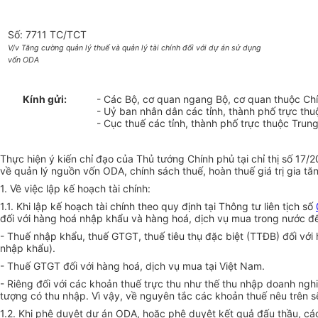
Số: 7711 TC/TCT
V/v Tăng cường quản lý thuế và quản lý tài chính đối với dự án sử dụng
vốn ODA
Kính gửi:
- Các Bộ, cơ quan ngang Bộ, cơ quan thuộc Ch
- Uỷ ban nhân dân các tỉnh, thành phố trực th
- Cục thuế các tỉnh, thành phố trực thuộc Trun
Thực hiện ý kiến chỉ đạo của Thủ tướng Chính phủ tại chỉ thị số 17
về quản lý nguồn vốn ODA, chính sách thuế, hoàn thuế giá trị gia t
1. Về việc lập kế hoạch tài chính:
1.1. Khi lập kế hoạch tài chính theo quy định tại Thông tư liên tịch số
đối với hàng hoá nhập khẩu và hàng hoá, dịch vụ mua trong nước để 
- Thuế nhập khẩu, thuế GTGT, thuế tiêu thụ đặc biệt (TTĐB) đối vớ
nhập khẩu).
- Thuế GTGT đối với hàng hoá, dịch vụ mua tại Việt Nam.
- Riêng đối với các khoản thuế trực thu như thế thu nhập doanh ng
tượng có thu nhập. Vì vậy, về nguyên tắc các khoản thuế nêu trên sẽ
1.2. Khi phê duyệt dự án ODA, hoặc phê duyệt kết quả đấu thầu, cá