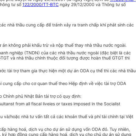
Thông tư số
122/2000/TT-BTC
ngày 29/12/2000 và Thông tư số
 các nhà thầu cung cấp để tránh xảy ra tranh chấp khi phát sinh các
dự án không phải khấu trừ và nộp thuế thay nhà thầu nước ngoài.
doanh nghiệp (TNDN) của các nhà thầu nước ngoài (đặc biệt là các
GTGT và nhà thầu chính thuộc đối tượng được hoàn thuế GTGT thì
c tài trợ tham gia thực hiện một dự án ODA cụ thể thì các nhà thầu
 cung cấp cho cơ quan thuế theo Hiệp định về việc tài trợ ODA
 Chính phủ Nhật Bản tài trợ có quy định:
nst from all fiscal liveies or taxes imposed in the Socialist
và/hoặc nhà tư vấn tất cả các khoản thuế và phí tài chính tại Việt
 cấp hàng hoá, dịch vụ cho dự án sử dụng vốn ODA đó. Tuy nhiên,
. ký hợp đồng cung cấp hàng hoá, dịch vụ cho chủ dự án sử dụng