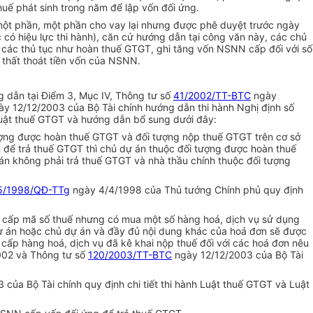
huế phát sinh trong năm để lập vốn đối ứng.
t phần, một phần cho vay lại nhưng được phê duyệt trước ngày
có hiệu lực thi hành), căn cứ hướng dẫn tại công văn này, các chủ
các thủ tục như hoàn thuế GTGT, ghi tăng vốn NSNN cấp đối với số
 thất thoát tiền vốn của NSNN.
 dẫn tại Điểm 3, Mục IV, Thông tư số
41/2002/TT-BTC
ngày
y 12/12/2003 của Bộ Tài chính hướng dẫn thi hành Nghị định số
Luật thuế GTGT và hướng dẫn bổ sung dưới đây:
ượng được hoàn thuế GTGT và đối tượng nộp thuế GTGT trên cơ sở
để trả thuế GTGT thì chủ dự án thuộc đối tượng được hoàn thuế
n không phải trả thuế GTGT và nhà thầu chính thuộc đối tượng
5/1998/QĐ-TTg
ngày 4/4/1998 của Thủ tướng Chính phủ quy định
c cấp mã số thuế nhưng có mua một số hàng hoá, dịch vụ sử dụng
dự án hoặc chủ dự án và đầy đủ nội dung khác của hoá đơn sẽ được
cấp hàng hoá, dịch vụ đã kê khai nộp thuế đối với các hoá đơn nêu
02 và Thông tư số
120/2003/TT-BTC
ngày 12/12/2003 của Bộ Tài
của Bộ Tài chính quy định chi tiết thi hành Luật thuế GTGT và Luật