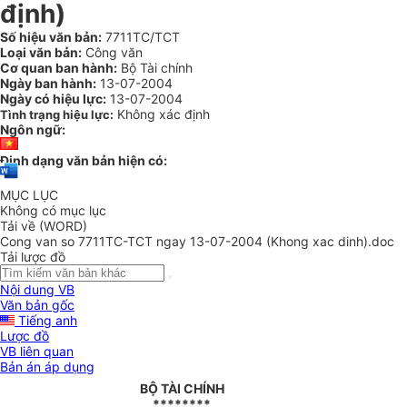
định)
Số hiệu văn bản:
7711TC/TCT
Loại văn bản:
Công văn
Cơ quan ban hành:
Bộ Tài chính
Ngày ban hành:
13-07-2004
Ngày có hiệu lực:
13-07-2004
Không xác định
Tình trạng hiệu lực:
Ngôn ngữ:
Định dạng văn bản hiện có:
MỤC LỤC
Không có mục lục
Tải về (WORD)
Cong van so 7711TC-TCT ngay 13-07-2004 (Khong xac dinh).doc
Tải lược đồ
Nội dung VB
Văn bản gốc
Tiếng anh
Lược đồ
VB liên quan
Bản án áp dụng
BỘ TÀI CHÍNH
********