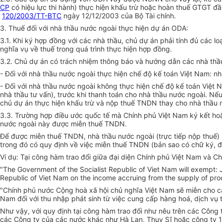
CP
có hiệu lực thi hành) thực hiện khấu trừ hoặc hoàn thuế GTGT đầ
120/2003/TT-BTC
ngày 12/12/2003 của Bộ Tài chính.
3. Thuế đối với nhà thầu nước ngoài thực hiện dự án ODA:
3.1. Khi ký hợp đồng với các nhà thầu, chủ dự án phải tính đủ các l
nghĩa vụ về thuế trong quá trình thực hiện hợp đồng.
3.2. Chủ dự án có trách nhiệm thông báo và hướng dẫn các nhà thầu 
- Đối với nhà thầu nước ngoài thực hiện chế độ kế toán Việt Nam: nh
- Đối với nhà thầu nước ngoài không thực hiện chế độ kế toán Việt
nhà thầu tư vấn), trước khi thanh toán cho nhà thầu nước ngoài. N
chủ dự án thực hiện khấu trừ và nộp thuế TNDN thay cho nhà thầu 
3.3. Trường hợp điều ước quốc tế mà Chính phủ Việt Nam ký kết hoặ
nước ngoài này được miễn thuế TNDN.
Để được miễn thuế TNDN, nhà thầu nước ngoài (trực tiếp nộp thuế) 
trong đó có quy định về việc miễn thuế TNDN (bản sao có chữ ký, 
Ví dụ: Tại công hàm trao đổi giữa đại diện Chính phủ Việt Nam và C
"The Government of the Socialist Republic of Viet Nam will exempt: Ja
Republic of Viet Nam on the income accruing from the supply of pro
"Chính phủ nước Cộng hoà xã hội chủ nghĩa Việt Nam sẽ miễn cho các
Nam đối với thu nhập phát sinh từ việc cung cấp hàng hoá, dịch vụ 
Như vậy, với quy định tại công hàm trao đổi như nêu trên các Công
các Công ty của các nước khác như Hà Lan, Thuỵ Sĩ hoặc công ty 1