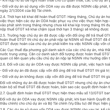
- Khi nộp hồ sơ đề nghị hoàn thuế cho cơ quan thuế, các chủ dự á
- Đối với dự án sử dụng vốn ODA vay ưu đãi được NSNN cấp phát, 
ngày 2/1/2004 của Bộ Tài chính.
2.4. Thời hạn kê khai để hoàn thuế GTGT: Hàng tháng, Chủ dự án h
việc thực hiện các dự án ODA hoặc phục vụ cho việc thực hiện hợp
vào phát sinh trong tháng nhưng chưa kê khai kịp trong tháng thì đư
nộp thuế GTGT kê khai chậm (quá thời hạn 3 tháng) sẽ không được h
2.5. Trường hợp chủ dự án đã được cấp vốn đối ứng để trả thuế G
hoàn thuế GTGT thì chủ dự án phải nộp lại NSNN số thuế GTGT đã 
GTGT được hoàn của chủ dự án phải kiểm tra việc NSNN cấp vốn c
Các Cục thuế địa phương gửi danh sách của các chủ dự án, nhà th
nước trung ương. Căn cứ danh sách đối tượng được hoàn thuế GTGT,
quan có liên quan yêu cầu chủ dự án nộp lại NSNN như hướng dẫn t
2.6. Đối với các dự án ODA vay được NSNN cấp phát, việc hạch toá
- Đối với dự án đã được cấp vốn đối ứng để trả thuế GTGT thì giá t
- Đối với dự án không được cấp vốn đối ứng để trả thuế GTGT thì gi
Đối với những dự án đã được hoàn thuế GTGT nhưng chủ dự án chưa
toàn bộ số thuế GTGT đã được hoàn, bản sao các quyết định hoàn th
2.7. Quyết định hoàn thuế GTGT thực hiện theo mẫu số 13/GTGT ba
Đối với dự án ODA vay được NSNN cấp phát, khi ban hành Quyết đị
thầu chính) cho chủ dự án và Bộ Tài chính (Vụ Đầu tư) để thực hiện
2.8. Các dự án sử dụng vốn ODA vay được NSNN cho vay lại, kể cả