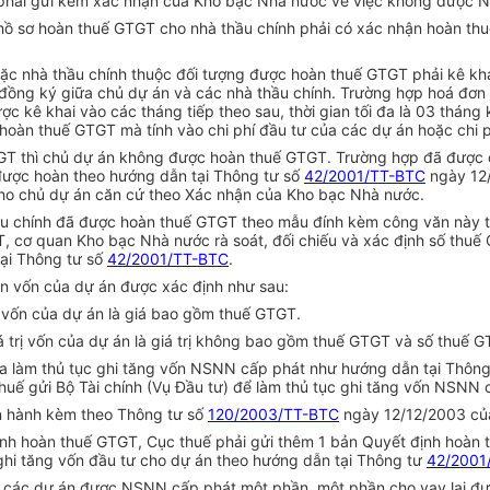
n phải gửi kèm xác nhận của Kho bạc Nhà nước về việc không được 
hồ sơ hoàn thuế GTGT cho nhà thầu chính phải có xác nhận hoàn t
oặc nhà thầu chính thuộc đối tượng được hoàn thuế GTGT phải kê k
 đồng ký giữa chủ dự án và các nhà thầu chính. Trường hợp hoá đơ
ợc kê khai vào các tháng tiếp theo sau, thời gian tối đa là 03 tháng
oàn thuế GTGT mà tính vào chi phí đầu tư của các dự án hoặc chi p
TGT thì chủ dự án không được hoàn thuế GTGT. Trường hợp đã được 
được hoàn theo hướng dẫn tại Thông tư số
42/2001/TT-BTC
ngày 12/
ho chủ dự án căn cứ theo Xác nhận của Kho bạc Nhà nước.
ầu chính đã được hoàn thuế GTGT theo mẫu đính kèm công văn này 
 cơ quan Kho bạc Nhà nước rà soát, đối chiếu và xác định số thuế 
ại Thông tư số
42/2001/TT-BTC
.
n vốn của dự án được xác định như sau:
rị vốn của dự án là giá bao gồm thuế GTGT.
á trị vốn của dự án là giá trị không bao gồm thuế GTGT và số thuế 
 làm thủ tục ghi tăng vốn NSNN cấp phát như hướng dẫn tại Thông
uế gửi Bộ Tài chính (Vụ Đầu tư) để làm thủ tục ghi tăng vốn NSNN 
n hành kèm theo Thông tư số
120/2003/TT-BTC
ngày 12/12/2003 của
nh hoàn thuế GTGT, Cục thuế phải gửi thêm 1 bản Quyết định hoàn 
 ghi tăng vốn đầu tư cho dự án theo hướng dẫn tại Thông tư
42/2001
 các dự án được NSNN cấp phát một phần, một phần cho vay lại đư