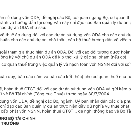
ự án sử dụng vốn ODA, đề nghị các Bộ, cơ quan ngang Bộ, cơ quan th
nh và hướng dẫn tại công văn này chỉ đạo các Ban quản lý dự án ph
i các dự án ODA như sau:
ề thuế áp dụng đối với các dự án sử dụng vốn ODA cho các chủ dự á
huấn cho các chủ dự án, nhà thầu, cán bộ thuế hướng dẫn về việc á
ngoài tham gia thực hiện dự án ODA. Đối với các đối tượng được hoà
đồng ký với chủ dự án ODA để kịp thời xử lý các sai phạm (nếu có).
ới cơ quan thuế trong việc quản lý và hạch toán vốn NSNN đối với 
 cáo quý, báo cáo năm và báo cáo kết thúc) cho cơ quan thuế như 
uế, hoàn thuế GTGT đối với các dự án sử dụng vốn ODA và gửi kèm b
) về Bộ Tài chính (Tổng cục Thuế) trước ngày 30/7/2004.
dụng vốn ODA, đề nghị các Bộ, ngành, Uỷ ban nhân dân các địa phươ
 đạo các Ban quản lý dự án thực hiện đầy đủ nghĩa vụ thuế phát sin
 cấp phát vốn NSNN, hoàn thuế GTGT... đề nghị thông báo vê Bộ Tài c
ỞNG BỘ TÀI CHÍNH
 TRƯỞNG