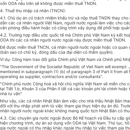
vốn ODA nêu trên sẽ không được miễn thuế TNDN.
4. Thuế thu nhập cá nhân (TNCN):
4.1. Chủ dự án có trách nhiệm khấu trừ và nộp thuế TNDN thay cho 
dẫn các cá nhân người Việt Nam, người nước ngoài làm việc cho các
văn phòng điều hành hoặc có công trình xây dựng để phối hợp quản
4.2. Trường hợp điều ước quốc tế mà Chính phủ Việt Nam ký kết hoặ
ODA thì các cá nhân người nước ngoài này được miễn thuế TNDN.
Để được miễn thuế TNCN, cá nhân người nước ngoài hoặc cơ quan ch
(bản sao có chữ ký, đóng dấu của đại diện có thẩm quyền).
Ví dụ: Công hàm trao đổi giữa Chính phủ Việt Nam và Chính phủ Nhậ
"The Government of the Socialist Republic of Viet Nam will exempt:
mentioned in subparagraph (1) (b) of paragraph 3 of Part II from al
operating as supplier, contractors and/or consultants".
"Chính phủ nước Cộng hoà xã hội chủ nghĩa Việt Nam sẽ miễn cho c
tại Tiết 1.b, Khoản 3 của Phần II tất cả các khoản phí tài chính hoặ
nhà tư vấn"
Như vậy, các cá nhân Nhật Bản làm việc cho nhà thầu Nhật Bản tha
đối với thu nhập phát sinh từ việc tham gia thực hiện dự án đó. Tr
nhân người nước ngoài khác không mang quốc tịch Nhật Bản có thu 
4.3. Các chuyên gia nước ngoài được Bộ Kế hoạch và Đầu tư cấp giấ
hiện chương trình, dự án sử dụng vốn ODA tại Việt Nam. Thủ tục, 
gia nước ngoài có thu nhập khác ngoài thu nhập từ việc tham gia th