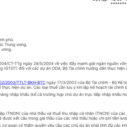
*******
ính phủ.
uộc Trung ương,
g ương.
/2004/CT-TTg ngày 24/5/2004 về việc đẩy mạnh giải ngân nguồn vốn H
ăng (GTGT) đối với các dự án ODA, Bộ Tài chính hướng dẫn thực hiện 
02/2003/TTLT-BKH-BTC
ngày 17/3/2003 của Bộ Tài chính - Bộ Kế ho
thực hiện dự án. Các loại thuế cần lưu ý khi lập kế hoạch tài chính
i hàng nhập khẩu (kể cả trường hợp chủ dự án trực tiếp nhập khẩu 
hiệp (TNDN) của nhà thầu và thuế thu nhập cá nhân (TNCN) của các c
 được kết cấu trong giá thầu của các nhà thầu hoặc chi phí tiền lươ
c cơ quan có thẩm quyền yêu cầu các chủ dự án phải tính đủ các kho