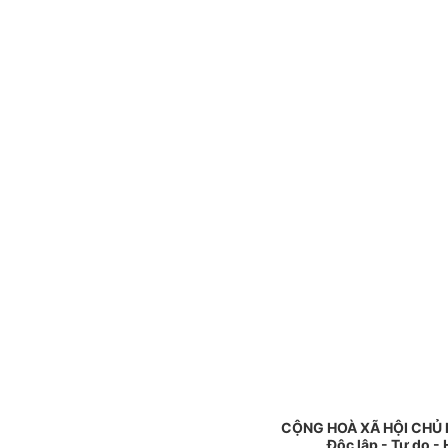
CỘNG HOÀ XÃ HỘI CHỦ 
Độc lập - Tự do -