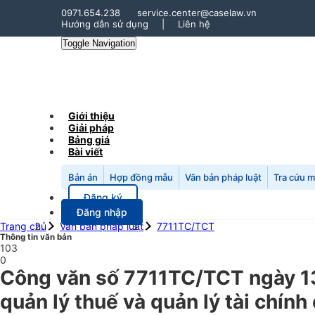
0971.654.238
service.center@caselaw.vn
Hướng dẫn sử dụng
|
Liên hệ
Toggle Navigation
Giới thiệu
Giải pháp
Bảng giá
Bài viết
Bản án
Hợp đồng mẫu
Văn bản pháp luật
Tra cứu 
Đăng ký
Đăng nhập
Trang chủ
Văn bản pháp luật
7711TC/TCT
Thông tin văn bản
103
0
Công văn số 7711TC/TCT ngày 13
quản lý thuế và quản lý tài chín