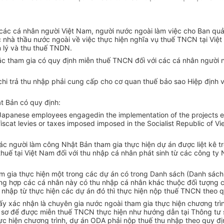
các cá nhân người Việt Nam, người nước ngoài làm việc cho Ban quả
 nhà thầu nước ngoài về việc thực hiện nghĩa vụ thuế TNCN tại Việ
 lý và thu thuế TNDN.
c tham gia có quy định miễn thuế TNCN đối với các cá nhân người n
i trả thu nhập phải cung cấp cho cơ quan thuế bảo sao Hiệp định v
t Bản có quy định:
 Japanese employees engagedin the implementation of the projects en
l fiscat levies or taxes imposed imposed in the Socialist Republic o
ác người làm công Nhật Bản tham gia thực hiện dự án được liệt kê 
c thuế tại Việt Nam đối với thu nhập cá nhân phát sinh từ các công t
m gia thực hiện một trong các dự án có trong Danh sách (Danh sác
ường hợp các cá nhân này có thu nhập cá nhân khác thuộc đối tượng 
nhập từ thực hiện các dự án đó thì thực hiện nộp thuế TNCN theo q
y xác nhận là chuyên gia nước ngoài tham gia thực hiện chương trì
hồ sơ để được miễn thuế TNCN thực hiện như hướng dẫn tại Thông tư
ực hiện chương trình, dự án ODA phải nộp thuế thu nhập theo quy đị