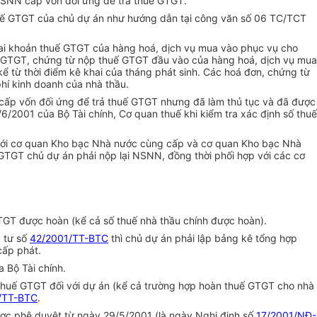
NSNN cấp vốn đối ứng để trả thuế GTGT.
huế GTGT của chủ dự án như hướng dẫn tại công văn số 06 TC/TCT
hai khoản thuế GTGT của hàng hoá, dịch vụ mua vào phục vụ cho
n GTGT, chứng từ nộp thuế GTGT đầu vào của hàng hoá, dịch vụ mua
 kể từ thời điểm kê khai của tháng phát sinh. Các hoá đơn, chứng từ
hí kinh doanh của nhà thầu.
cấp vốn đối ứng để trả thuế GTGT nhưng đã làm thủ tục và đã được
6/2001 của Bộ Tài chính, Cơ quan thuế khi kiểm tra xác định số thuế
tới cơ quan Kho bạc Nhà nước cùng cấp và cơ quan Kho bạc Nhà
GTGT chủ dự án phải nộp lại NSNN, đồng thời phối hợp với các cơ
GTGT được hoàn (kể cả số thuế nhà thầu chính được hoàn).
 tư số
42/2001/TT-BTC
thì chủ dự án phải lập bảng kê tổng hợp
cấp phát.
 Bộ Tài chính.
thuế GTGT đối với dự án (kể cả trường hợp hoàn thuế GTGT cho nhà
/TT-BTC
.
ợc phê duyệt từ ngày 29/5/2001 (là ngày Nghị định số
17/2001/NĐ-