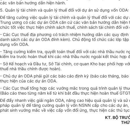
các văn bản hướng dẫn hiện hành.
5. Quản lý tài chính và quản lý thuế đối với dự án sử dụng vốn ODA:
Để tăng cường việc quản lý tài chính và quản lý thuế đối với các d
Trung ương có các dự án ODA căn cứ các văn bản hướng dẫn hiện hà
chức tốt việc thực hiện chính sách thuế, chính sách tài chính đối vớ
- Các Cục thuế địa phương có trách nhiệm hướng dẫn các quy định v
danh sách các dự án ODA đính kèm). Chủ động tổ chức các lớp tập 
dụng vốn ODA.
- Tăng cường kiểm tra, quyết toán thuế đối với các nhà thầu nước 
kiểm tra trước hoàn thuế khi các nhà thầu nước ngoài kết thúc hợp 
- Sở Kế hoạch và Đầu tư, Sở Tài chính, cơ quan Kho bạc phối hợp v
thuế nhà thầu chính được hoàn).
- Chủ dự án ODA phải gửi các báo cáo định kỳ (báo cáo tháng, báo
thực hiện của các dự án ODA.
- Các Cục thuế tổng hợp các vướng mắc trong quá trình quản lý th
(Báo cáo theo từng năm kể từ khi bắt đầu thực hiện hoàn thuế GTGT
Để đẩy nhanh việc giải ngân ODA, nâng cao hiệu quả quản lý và sử 
pháp quản lý để tăng cường quản lý vốn NSNN cấp cho các dự án, chỉ
phát sinh vướng mắc về việc cấp vốn đối ứng, thực hiện các thủ tục
KT. BỘ TRƯ
THỨ