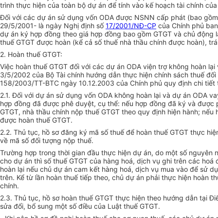
trình thực hiện của toàn bộ dự án để tính vào kế hoạch tài chính củ
Đối với các dự án sử dụng vốn ODA được NSNN cấp phát (bao gồm
29/5/2001- là ngày Nghị định số
17/2001/NĐ-CP
của Chính phủ ban 
dự án ký hợp đồng theo giá hợp đồng bao gồm GTGT và chủ động lậ
thuế GTGT được hoàn (kể cả số thuế nhà thầu chính được hoàn), trán
2. Hoàn thuế GTGT:
Việc hoàn thuế GTGT đối với các dự án ODA viện trợ không hoàn lạ
3/5/2002 của Bộ Tài chính hướng dẫn thực hiện chính sách thuế đối
158/2003/TT-BTC ngày 10.12.2003 của Chính phủ quy định chi tiết 
2.1. Đối với dự án sử dụng vốn ODA không hoàn lại và dự án ODA v
hợp đồng đã được phê duyệt, cụ thể: nếu hợp đồng đã ký và được 
GTGT, nhà thầu chính nộp thuế GTGT theo quy định hiện hành; nếu 
được hoàn thuế GTGT.
2.2. Thủ tục, hồ sơ đăng ký mã số thuế để hoàn thuế GTGT thực hiệ
về mã số đối tượng nộp thuế.
Trường hợp trong thời gian đầu thực hiện dự án, do một số nguyên
cho dự án thì số thuế GTGT của hàng hoá, dịch vụ ghi trên các ho
hoàn lại nếu chủ dự án cam kết hàng hoá, dịch vụ mua vào để sử dụ
trên. Kể từ lần hoàn thuế tiếp theo, chủ dự án phải thực hiện hoàn 
chính.
2.3. Thủ tục, hồ sơ hoàn thuế GTGT thực hiện theo hướng dẫn tại Đ
sửa đổi, bổ sung một số điều của Luật thuế GTGT.