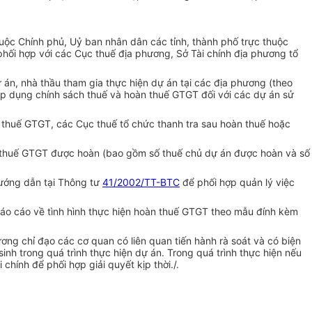
uộc Chính phủ, Uỷ ban nhân dân các tỉnh, thành phố trực thuộc
ối hợp với các Cục thuế địa phương, Sở Tài chính địa phương tổ
n, nhà thầu tham gia thực hiện dự án tại các địa phương (theo
p dụng chính sách thuế và hoàn thuế GTGT đối với các dự án sử
n thuế GTGT, các Cục thuế tổ chức thanh tra sau hoàn thuế hoặc
số thuế GTGT được hoàn (bao gồm số thuế chủ dự án được hoàn và số
hướng dẫn tại Thông tư
41/2002/TT-BTC
để phối hợp quản lý việc
áo cáo về tình hình thực hiện hoàn thuế GTGT theo mẫu đính kèm
ng chỉ đạo các cơ quan có liên quan tiến hành rà soát và có biện
h trong quá trình thực hiện dự án. Trong quá trình thực hiện nếu
hính để phối hợp giải quyết kịp thời./.