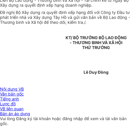
Liên Bộ Lao động - Thương binh và Xã hội - Tài chính kể từ ngày Bộ
Xây dựng ra quyết định xếp hạng doanh nghiệp.
Đề nghị Bộ Xây dựng ra quyết định xếp hạng đối với Công ty Đầu tư
phát triển nhà và Xây dựng Tây Hồ và gửi văn bản về Bộ Lao động -
Thương binh và Xã hội để theo dõi, kiểm tra./.
KT/ BỘ TRƯỞNG BỘ LAO ĐỘNG
- THƯƠNG BINH VÀ XÃ HỘI
THỨ TRƯỞNG
Lê Duy Đồng
Nội dung VB
Văn bản gốc
Tiếng anh
Lược đồ
VB liên quan
Bản án áp dụng
Vui lòng
Đăng ký
tài khoản hoặc
đăng nhập
để xem và tải văn bản
gốc.