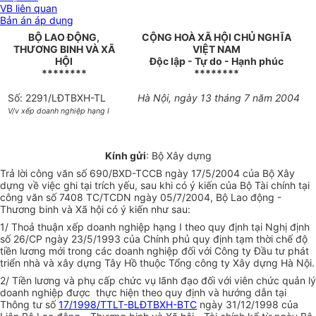
VB liên quan
Bản án áp dụng
BỘ LAO ĐỘNG,
CỘNG HOÀ XÃ HỘI CHỦ NGHĨA
THƯƠNG BINH VÀ XÃ
VIỆT NAM
HỘI
Độc lập - Tự do - Hạnh phúc
********
********
Số: 2291/LĐTBXH-TL
Hà Nội, ngày 13 tháng 7 năm 2004
V/v xếp doanh nghiệp hạng I
Kính gửi
: Bộ Xây dựng
Trả lời công văn số 690/BXD-TCCB ngày 17/5/2004 của Bộ Xây
dựng về việc ghi tại trích yếu, sau khi có ý kiến của Bộ Tài chính tại
công văn số 7408 TC/TCDN ngày 05/7/2004, Bộ Lao động -
Thương binh và Xã hội có ý kiến như sau:
1/ Thoả thuận xếp doanh nghiệp hạng I theo quy định tại Nghị định
số 26/CP ngày 23/5/1993 của Chính phủ quy định tạm thời chế độ
tiền lương mới trong các doanh nghiệp đối với Công ty Đầu tư phát
triển nhà và xây dựng Tây Hồ thuộc Tổng công ty Xây dựng Hà Nội.
2/ Tiền lương và phụ cấp chức vụ lãnh đạo đối với viên chức quản lý
doanh nghiệp được thực hiện theo quy định và hướng dẫn tại
Thông tư số
17/1998/TTLT-BLĐTBXH-BTC
ngày 31/12/1998 của