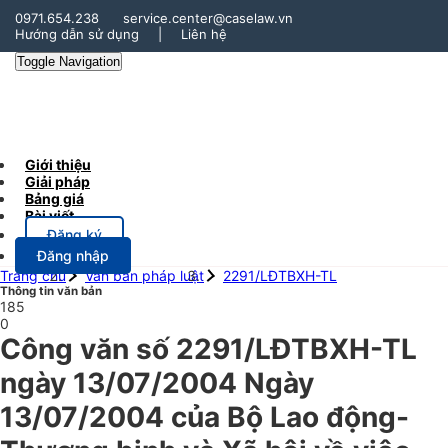
0971.654.238
service.center@caselaw.vn
Hướng dẫn sử dụng
|
Liên hệ
Toggle Navigation
Giới thiệu
Giải pháp
Bảng giá
Bài viết
Đăng ký
Đăng nhập
Trang chủ
Văn bản pháp luật
2291/LĐTBXH-TL
Thông tin văn bản
185
0
Công văn số 2291/LĐTBXH-TL
ngày 13/07/2004 Ngày
13/07/2004 của Bộ Lao động-