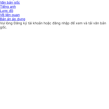
Văn bản gốc
Tiếng anh
Lược đồ
VB liên quan
Bản án áp dụng
Vui lòng
Đăng ký
tài khoản hoặc
đăng nhập
để xem và tải văn bản
gốc.