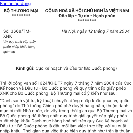
Bản án áp dụng
BỘ THƯƠNG MẠI
CỘNG HOÀ XÃ HỘI CHỦ NGHĨA VIỆT NAM
********
Độc lập - Tự do - Hạnh phúc
********
Số: 3668/TM-
Hà Nội, ngày 12 tháng 7 năm 2004
XNK
V/v quy trình cấp giấy
phép nhập khẩu hàng
quân sự
Kính gửi:
Cục Kế hoạch và Đầu tư (Bộ Quốc phòng)
Trả lời công văn số 1624/KHĐT7 ngày 7 tháng 7 năm 2004 của Cục
Kế hoạch và Đầu tư - Bộ Quốc phòng về quy trình cấp giấy phép
XNK cho Bộ Quốc phòng, Bộ Thương mại có ý kiến như sau:
“Danh sách vật tư, kỹ thuật chuyên dùng nhập khẩu phục vụ quốc
phòng” do Thủ tướng Chính phủ phê duyệt hàng năm, thuộc danh
mục bí mật Nhà nước, do vậy trong thời gian qua Bộ Thương mại và
Bộ Quốc phòng đã thống nhất quy trình giải quyết cấp giấy phép
xuất nhập khẩu Danh mục hàng hoá nói trên quy Cục Kế hoạch và
Đầu tư - Bộ Quốc phòng là đầu mối làm việc trực tiếp với Vụ xuất
nhập khẩu. Thời gian qua việc thực hiện quy trình như trên là thuận