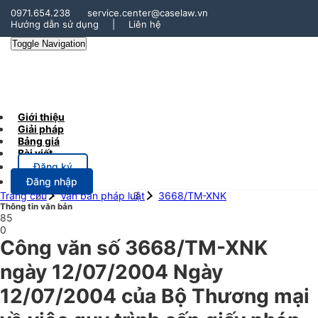
0971.654.238
service.center@caselaw.vn
Hướng dẫn sử dụng
|
Liên hệ
Toggle Navigation
Giới thiệu
Giải pháp
Bảng giá
Bài viết
Đăng ký
Đăng nhập
Trang chủ
Văn bản pháp luật
3668/TM-XNK
Thông tin văn bản
85
0
Công văn số 3668/TM-XNK
ngày 12/07/2004 Ngày
12/07/2004 của Bộ Thương mại