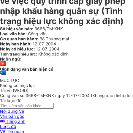
về việc quy trình cấp giấy phép
nhập khẩu hàng quân sự (Tình
trạng hiệu lực không xác định)
Số hiệu văn bản:
3668/TM-XNK
Loại văn bản:
Công văn
Cơ quan ban hành:
Bộ Thương mại
Ngày ban hành:
12-07-2004
Ngày có hiệu lực:
12-07-2004
Không xác định
Tình trạng hiệu lực:
Ngôn ngữ:
Định dạng văn bản hiện có:
MỤC LỤC
Không có mục lục
Tải về (WORD)
Cong van so 3668-TM-XNK ngay 12-07-2004 (Khong xac dinh).doc
Tải lược đồ
Nội dung VB
Văn bản gốc
Tiếng anh
Lược đồ
VB liên quan