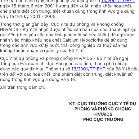
Y tế đã ban hành Quy chế quản lý và thông tư số
13/2001/TT-BYT
ngày 18 tháng 6 năm 2001 hướng dẫn xuất, nhập khẩu hoá chất,
chế phẩm diệt côn trùng, diệt khuẩn dùng trong lĩnh vực gia dụng
và y tế thời kỳ 2001 - 2005.
Trong thời gian gần đây, Cục Y tế dự phòng và Phòng chống
HIV/AIDS - Bộ Y tế nhận được nhiều văn bản của các doanh nghiệp
gửi đến (theo yêu cầu của Hải quan một số cửa khẩu) đề nghị xác
nhận việc nhập khẩu hoá chất Calcium Hypoclorite để sử dụng
trong các lĩnh vực xử lý nước thải công nghiệp và thuỷ sản mà
không thuộc phạm vi quản lý của Bộ Y tế.
Cục Y tế dự phòng và phòng chống HIV/AIDS - Bộ Y tế đề nghị
Tổng cục Hải quan chỉ đạo Hải quan các tỉnh, thành phố chỉ áp
dụng các quy định tại Thông tư số
13/2001/TT-BYT
của Bộ Y tế nêu
trên đối với các hoá chất, chế phẩm diệt côn trùng, diệt khuẩn sử
dụng trong lĩnh vực gia dụng và y tế.
Xin trân trọng cảm ơn.
KT. CỤC TRƯỞNG CỤC Y TẾ DỰ
PHÒNG VÀ PHÒNG CHỐNG
HIV/AIDS
PHÓ CỤC TRƯỞNG