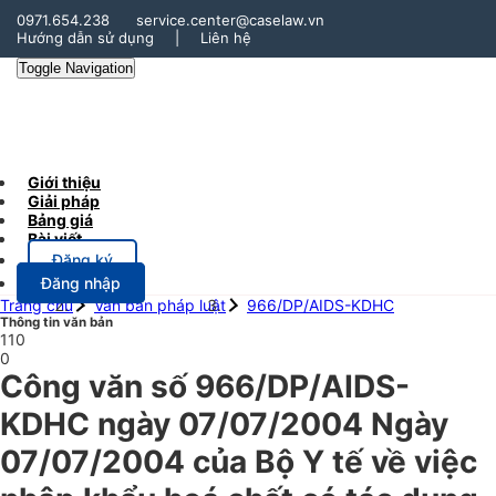
0971.654.238
service.center@caselaw.vn
Hướng dẫn sử dụng
|
Liên hệ
Toggle Navigation
Giới thiệu
Giải pháp
Bảng giá
Bài viết
Đăng ký
Đăng nhập
Trang chủ
Văn bản pháp luật
966/DP/AIDS-KDHC
Thông tin văn bản
110
0
Công văn số 966/DP/AIDS-
KDHC ngày 07/07/2004 Ngày
07/07/2004 của Bộ Y tế về việc