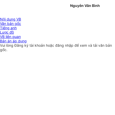
Nguyễn Văn Bình
Nội dung VB
Văn bản gốc
Tiếng anh
Lược đồ
VB liên quan
Bản án áp dụng
Vui lòng
Đăng ký
tài khoản hoặc
đăng nhập
để xem và tải văn bản
gốc.