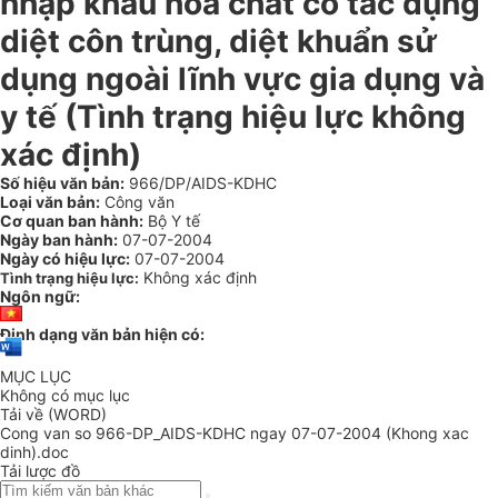
nhập khẩu hoá chất có tác dụng
diệt côn trùng, diệt khuẩn sử
dụng ngoài lĩnh vực gia dụng và
y tế (Tình trạng hiệu lực không
xác định)
Số hiệu văn bản:
966/DP/AIDS-KDHC
Loại văn bản:
Công văn
Cơ quan ban hành:
Bộ Y tế
Ngày ban hành:
07-07-2004
Ngày có hiệu lực:
07-07-2004
Không xác định
Tình trạng hiệu lực:
Ngôn ngữ:
Định dạng văn bản hiện có:
MỤC LỤC
Không có mục lục
Tải về (WORD)
Cong van so 966-DP_AIDS-KDHC ngay 07-07-2004 (Khong xac
dinh).doc
Tải lược đồ