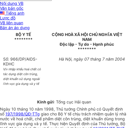
Nội dung VB
Văn bản gốc
Tiếng anh
Lược đồ
VB liên quan
Bản án áp dụng
BỘ Y TẾ
CỘNG HOÀ XÃ HỘI CHỦ NGHĨA VIỆT
********
NAM
Độc lập - Tự do - Hạnh phúc
********
Số: 966/DP/AIDS-
Hà Nội, ngày 07 tháng 7 năm 2004
KDHC
V/v nhập khẩu hoá chất có
tác dụng diệt côn trùng,
diệt khuẩn sử dụng ngoài
lĩnh vực gia dụng và y tế
Kính gửi
: Tổng cục Hải quan
Ngày 10 tháng 10 năm 1998, Thủ tướng Chính phủ có Quyết định
số
197/1998/QĐ-TTg
giao cho Bộ Y tế chịu trách nhiệm quản lý nhà
nước về hoá chất, chế phẩm diệt côn trùng, diệt khuẩn dùng trong
lĩnh vực gia dụng và y tế. Thực hiện Quyết định của Thủ tướng, Bộ