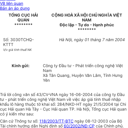
VB liên quan
Bản án áp dụng
TỔNG CỤC HẢI
CỘNG HOÀ XÃ HỘI CHỦ NGHĨA VIỆT
QUAN
NAM
********
Độc lập - Tự do - Hạnh phúc
********
Số: 3030TCHQ-
Hà Nội, ngày 01 tháng 7 năm 2004
KTTT
V/v giá tính thuế NK
Kính gửi:
Công ty Đầu tư - Phát triển công nghệ Việt
Nam
Xã Tân Quang, Huyện Văn Lâm, Tỉnh Hưng
Yên
Trả lời công văn số 43/CV-VNA ngày 16-06-2004 của công ty Đầu
tư - phát triển công nghệ Việt Nam về việc áp giá tính thuế nhập
khẩu lô hàng thuộc tờ khai số: 284/NKD-HT ngày 21/5/2004 tại Chi
cục Hải quan Hà Tây - Cục Hải quan TP. Hà Nội, Tổng cục Hải quan
có ý kiến như sau:
Căn cứ Thông tư số:
118/2003/TT-BTC
ngày 08-12-2003 của Bộ
Tài chính hướng dẫn Nghị định số
60/2002/NĐ-CP
của Chính phủ.