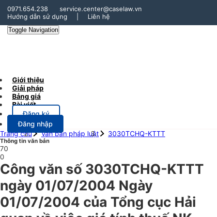
0971.654.238
service.center@caselaw.vn
Hướng dẫn sử dụng
|
Liên hệ
Toggle Navigation
Giới thiệu
Giải pháp
Bảng giá
Bài viết
Đăng ký
Đăng nhập
Trang chủ
Văn bản pháp luật
3030TCHQ-KTTT
Thông tin văn bản
70
0
Công văn số 3030TCHQ-KTTT
ngày 01/07/2004 Ngày
01/07/2004 của Tổng cục Hải