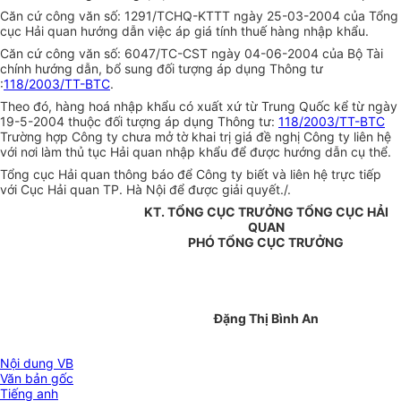
Căn cứ công văn số: 1291/TCHQ-KTTT ngày 25-03-2004 của Tổng
cục Hải quan hướng dẫn việc áp giá tính thuế hàng nhập khẩu.
Căn cứ công văn số: 6047/TC-CST ngày 04-06-2004 của Bộ Tài
chính hướng dẫn, bổ sung đối tượng áp dụng Thông tư
:
118/2003/TT-BTC
.
Theo đó, hàng hoá nhập khẩu có xuất xứ từ Trung Quốc kể từ ngày
19-5-2004 thuộc đối tượng áp dụng Thông tư:
118/2003/TT-BTC
Trường hợp Công ty chưa mở tờ khai trị giá đề nghị Công ty liên hệ
với nơi làm thủ tục Hải quan nhập khẩu để được hướng dẫn cụ thể.
Tổng cục Hải quan thông báo để Công ty biết và liên hệ trực tiếp
với Cục Hải quan TP. Hà Nội để được giải quyết./.
KT. TỔNG CỤC TRƯỞNG TỔNG CỤC HẢI
QUAN
PHÓ TỔNG CỤC TRƯỞNG
Đặng Thị Bình An
Nội dung VB
Văn bản gốc
Tiếng anh