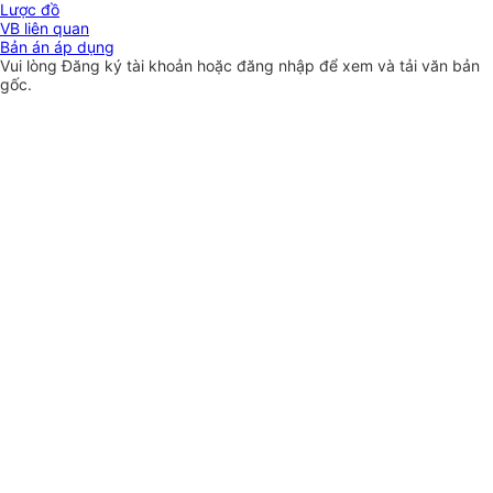
Lược đồ
VB liên quan
Bản án áp dụng
Vui lòng
Đăng ký
tài khoản hoặc
đăng nhập
để xem và tải văn bản
gốc.