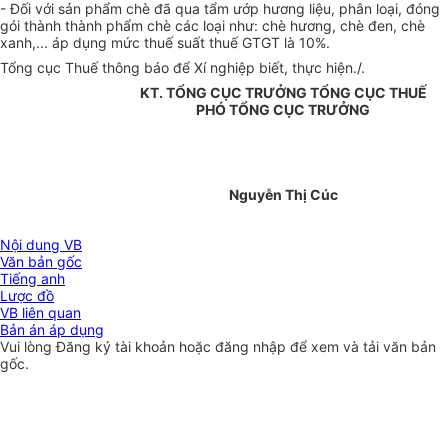
- Đối với sản phẩm chè đã qua tẩm ướp hương liệu, phân loại, đóng
gói thành thành phẩm chè các loại như: chè hương, chè đen, chè
xanh,... áp dụng mức thuế suất thuế GTGT là 10%.
Tổng cục Thuế thông báo để Xí nghiệp biết, thực hiện./.
KT. TỔNG CỤC TRƯỞNG TỔNG CỤC THUẾ
PHÓ TỔNG CỤC TRƯỞNG
Nguyễn Thị Cúc
Nội dung VB
Văn bản gốc
Tiếng anh
Lược đồ
VB liên quan
Bản án áp dụng
Vui lòng
Đăng ký
tài khoản hoặc
đăng nhập
để xem và tải văn bản
gốc.