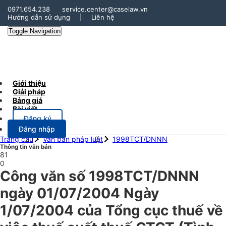
0971.654.238
service.center@caselaw.vn
Hướng dẫn sử dụng
|
Liên hệ
Toggle Navigation
Giới thiệu
Giải pháp
Bảng giá
Bài viết
Đăng ký
Đăng nhập
Trang chủ
Văn bản pháp luật
1998TCT/DNNN
Thông tin văn bản
81
0
Công văn số 1998TCT/DNNN
ngày 01/07/2004 Ngày
1/07/2004 của Tổng cục thuế về