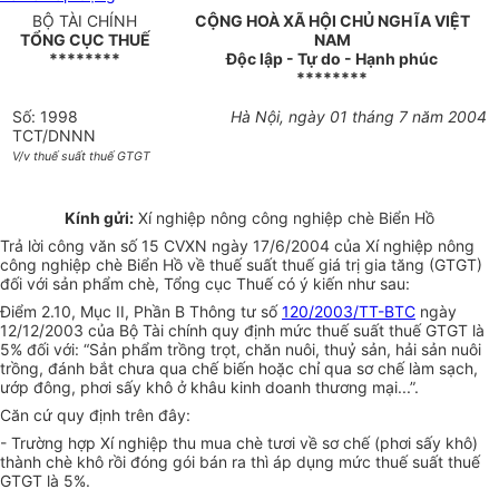
BỘ TÀI CHÍNH
CỘNG HOÀ XÃ HỘI CHỦ NGHĨA VIỆT
TỔNG CỤC THUẾ
NAM
********
Độc lập - Tự do - Hạnh phúc
********
Số: 1998
Hà Nội, ngày 01 tháng 7 năm 2004
TCT/DNNN
V/v thuế suất thuế GTGT
Kính gửi:
Xí nghiệp nông công nghiệp chè Biển Hồ
Trả lời công văn số 15 CVXN ngày 17/6/2004 của Xí nghiệp nông
công nghiệp chè Biển Hồ về thuế suất thuế giá trị gia tăng (GTGT)
đối với sản phẩm chè, Tổng cục Thuế có ý kiến như sau:
Điểm 2.10, Mục II, Phần B Thông tư số
120/2003/TT-BTC
ngày
12/12/2003 của Bộ Tài chính quy định mức thuế suất thuế GTGT là
5% đối với: “Sản phẩm trồng trọt, chăn nuôi, thuỷ sản, hải sản nuôi
trồng, đánh bắt chưa qua chế biến hoặc chỉ qua sơ chế làm sạch,
ướp đông, phơi sấy khô ở khâu kinh doanh thương mại...”.
Căn cứ quy định trên đây:
- Trường hợp Xí nghiệp thu mua chè tươi về sơ chế (phơi sấy khô)
thành chè khô rồi đóng gói bán ra thì áp dụng mức thuế suất thuế
GTGT là 5%.