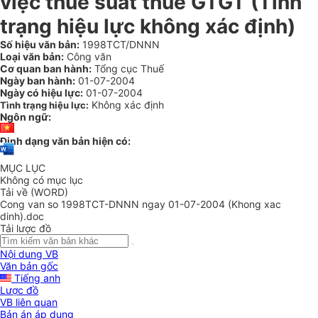
việc thuế suất thuế GTGT (Tình
trạng hiệu lực không xác định)
Số hiệu văn bản:
1998TCT/DNNN
Loại văn bản:
Công văn
Cơ quan ban hành:
Tổng cục Thuế
Ngày ban hành:
01-07-2004
Ngày có hiệu lực:
01-07-2004
Không xác định
Tình trạng hiệu lực:
Ngôn ngữ:
Định dạng văn bản hiện có:
MỤC LỤC
Không có mục lục
Tải về (WORD)
Cong van so 1998TCT-DNNN ngay 01-07-2004 (Khong xac
dinh).doc
Tải lược đồ
Nội dung VB
Văn bản gốc
Tiếng anh
Lược đồ
VB liên quan
Bản án áp dụng