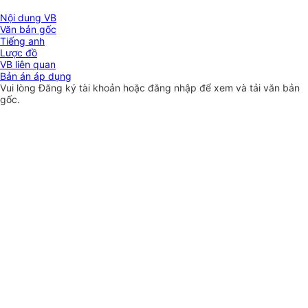
Nội dung VB
Văn bản gốc
Tiếng anh
Lược đồ
VB liên quan
Bản án áp dụng
Vui lòng
Đăng ký
tài khoản hoặc
đăng nhập
để xem và tải văn bản
gốc.