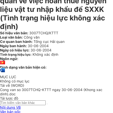
quan về việc hoàn thuế nguyên
liệu vật tư nhập khẩu để SXXK
(Tình trạng hiệu lực không xác
định)
Số hiệu văn bản:
3007TCHQ/KTTT
Loại văn bản:
Công văn
Cơ quan ban hành:
Tổng cục Hải quan
Ngày ban hành:
30-06-2004
Ngày có hiệu lực:
30-06-2004
Không xác định
Tình trạng hiệu lực:
Ngôn ngữ:
Định dạng văn bản hiện có:
MỤC LỤC
Không có mục lục
Tải về (WORD)
Cong van so 3007TCHQ-KTTT ngay 30-06-2004 (Khong xac
dinh).doc
Tải lược đồ
Nội dung VB
Văn bản gốc