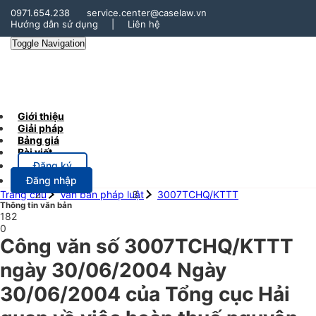
0971.654.238
service.center@caselaw.vn
Hướng dẫn sử dụng
|
Liên hệ
Toggle Navigation
Giới thiệu
Giải pháp
Bảng giá
Bài viết
Đăng ký
Đăng nhập
Trang chủ
Văn bản pháp luật
3007TCHQ/KTTT
Thông tin văn bản
182
0
Công văn số 3007TCHQ/KTTT
ngày 30/06/2004 Ngày
30/06/2004 của Tổng cục Hải