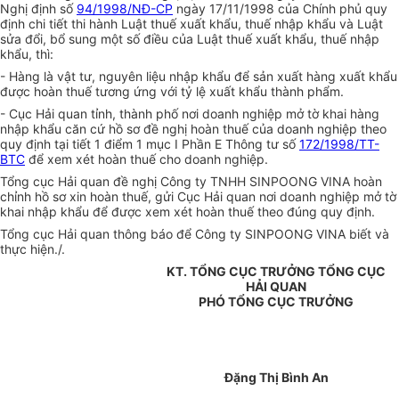
Nghị định số
94/1998/NĐ-CP
ngày 17/11/1998 của Chính phủ quy
định chi tiết thi hành Luật thuế xuất khẩu, thuế nhập khẩu và Luật
sửa đổi, bổ sung một số điều của Luật thuế xuất khẩu, thuế nhập
khẩu, thì:
- Hàng là vật tư, nguyên liệu nhập khẩu để sản xuất hàng xuất khẩu
được hoàn thuế tương ứng với tỷ lệ xuất khẩu thành phẩm.
- Cục Hải quan tỉnh, thành phố nơi doanh nghiệp mở tờ khai hàng
nhập khẩu căn cứ hồ sơ đề nghị hoàn thuế của doanh nghiệp theo
quy định tại tiết 1 điểm 1 mục I Phần E Thông tư số
172/1998/TT-
BTC
để xem xét hoàn thuế cho doanh nghiệp.
Tổng cục Hải quan đề nghị Công ty TNHH SINPOONG VINA hoàn
chỉnh hồ sơ xin hoàn thuế, gửi Cục Hải quan nơi doanh nghiệp mở tờ
khai nhập khẩu để được xem xét hoàn thuế theo đúng quy định.
Tổng cục Hải quan thông báo để Công ty SINPOONG VINA biết và
thực hiện./.
KT. TỔNG CỤC TRƯỞNG TỔNG CỤC
HẢI QUAN
PHÓ TỔNG CỤC TRƯỞNG
Đặng Thị Bình An