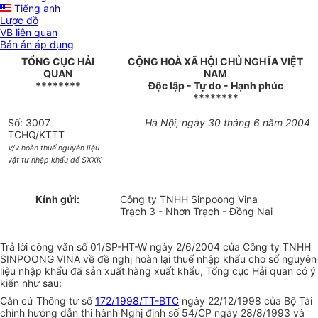
Tiếng anh
Lược đồ
VB liên quan
Bản án áp dụng
TỔNG CỤC HẢI
CỘNG HOÀ XÃ HỘI CHỦ NGHĨA VIỆT
QUAN
NAM
********
Độc lập - Tự do - Hạnh phúc
********
Số: 3007
Hà Nội, ngày 30 tháng 6 năm 2004
TCHQ/KTTT
V/v hoàn thuế nguyên liệu
vật tư nhập khẩu để SXXK
Kính gửi:
Công ty TNHH Sinpoong Vina
Trạch 3 - Nhơn Trạch - Đồng Nai
Trả lời công văn số 01/SP-HT-W ngày 2/6/2004 của Công ty TNHH
SINPOONG VINA về đề nghị hoàn lại thuế nhập khẩu cho số nguyên
liệu nhập khẩu đã sản xuất hàng xuất khẩu, Tổng cục Hải quan có ý
kiến như sau:
Căn cứ Thông tư số
172/1998/TT-BTC
ngày 22/12/1998 của Bộ Tài
chính hướng dẫn thi hành Nghị định số 54/CP ngày 28/8/1993 và