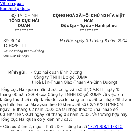
VB liên quan
Bản án áp dụng
BỘ TÀI CHÍNH
CỘNG HOÀ XÃ HỘI CHỦ NGHĨA VIỆT
TỔNG CỤC HẢI
NAM
QUAN
Độc lập - Tự do - Hạnh phúc
********
********
Số: 3014
Hà Nội, ngày 30 tháng 6 năm 2004
TCHQ/KTTT
V/v xin không thu thuế hàng
tạm xuất tái nhập
Kính gửi:
- Cục hải quan Bình Dương
- Công ty TNHH Đồ gỗ KUMA
(Hoà Lân-Thuận Giao-Thuận An-Bình Dương)
Tổng cục Hải quan nhận được công văn số 37/CV.KTT ngày 15
tháng 06 năm 2004 của Công ty TNHH Đồ gỗ KUMA về việc xin
không thu thuế nhập khẩu đối với lô hàng tạm xuất tái nhập để tham
gia triển lãm tại Malaysia theo tờ khai xuất số 02/NK/XTN/NKCN
ngày 18 tháng 02 năm 2003 đã tái nhập theo tờ khai nhập số
03/NK/TN/NKCN ngày 28 tháng 03 năm 2003. Về trường hợp này,
Tổng cục Hải quan có ý kiến như sau:
- Căn cứ điểm 2, mục I, Phần D - Thông tư số
172/1998/TT-BTC