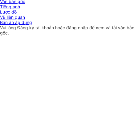
Văn bản gốc
Tiếng anh
Lược đồ
VB liên quan
Bản án áp dụng
Vui lòng
Đăng ký
tài khoản hoặc
đăng nhập
để xem và tải văn bản
gốc.