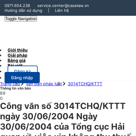
0971.654.238
service.center@caselaw.vn
Hướng dẫn sử dụng
|
Liên hệ
Toggle Navigation
Giới thiệu
Giải pháp
Bảng giá
Bài viết
Đăng ký
Đăng nhập
Trang chủ
Văn bản pháp luật
3014TCHQ/KTTT
Thông tin văn bản
89
0
Công văn số 3014TCHQ/KTTT
ngày 30/06/2004 Ngày
30/06/2004 của Tổng cục Hải