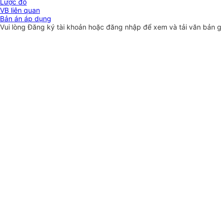
Lược đồ
VB liên quan
Bản án áp dụng
Vui lòng
Đăng ký
tài khoản hoặc
đăng nhập
để xem và tải văn bản 