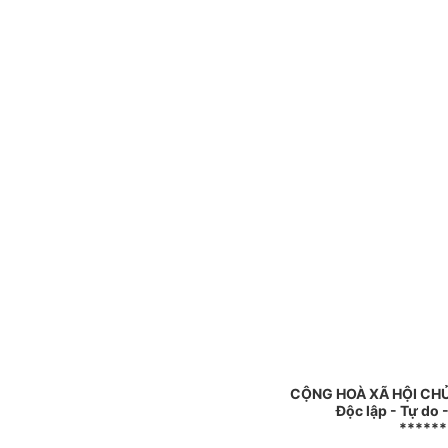
CỘNG HOÀ XÃ HỘI CHỦ
Độc lập - Tự do
******