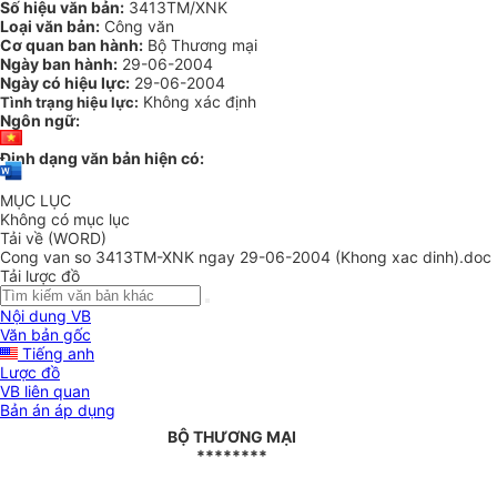
Số hiệu văn bản:
3413TM/XNK
Loại văn bản:
Công văn
Cơ quan ban hành:
Bộ Thương mại
Ngày ban hành:
29-06-2004
Ngày có hiệu lực:
29-06-2004
Không xác định
Tình trạng hiệu lực:
Ngôn ngữ:
Định dạng văn bản hiện có:
MỤC LỤC
Không có mục lục
Tải về (WORD)
Cong van so 3413TM-XNK ngay 29-06-2004 (Khong xac dinh).doc
Tải lược đồ
Nội dung VB
Văn bản gốc
Tiếng anh
Lược đồ
VB liên quan
Bản án áp dụng
BỘ THƯƠNG MẠI
********