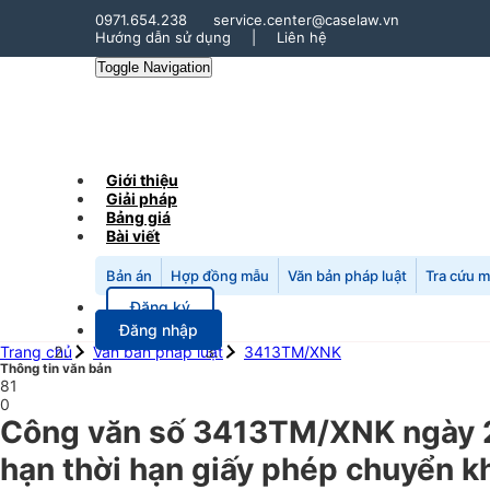
0971.654.238
service.center@caselaw.vn
Hướng dẫn sử dụng
|
Liên hệ
Toggle Navigation
Giới thiệu
Giải pháp
Bảng giá
Bài viết
Bản án
Hợp đồng mẫu
Văn bản pháp luật
Tra cứu 
Đăng ký
Đăng nhập
Trang chủ
Văn bản pháp luật
3413TM/XNK
Thông tin văn bản
81
0
Công văn số 3413TM/XNK ngày 2
hạn thời hạn giấy phép chuyển kh