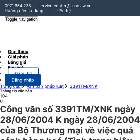
0971.654.238
service.center@caselaw.vn
Hướng dẫn sử dụng
|
Liên hệ
Toggle Navigation
Giới thiệu
Giải pháp
Bảng giá
Bài viết
Đăng ký
Đăng nhập
Trang chủ
Văn bản pháp luật
3391TM/XNK
Thông tin văn bản
104
0
Công văn số 3391TM/XNK ngày
28/06/2004 K ngày 28/06/2004
của Bộ Thương mại về việc quá