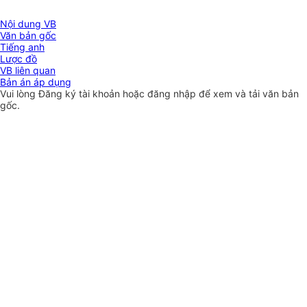
Nội dung VB
Văn bản gốc
Tiếng anh
Lược đồ
VB liên quan
Bản án áp dụng
Vui lòng
Đăng ký
tài khoản hoặc
đăng nhập
để xem và tải văn bản
gốc.