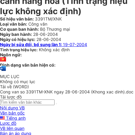
cảnh hàng hoá (Tình trạng hiệu
lực không xác định)
Số hiệu văn bản:
3391TM/XNK
Loại văn bản:
Công văn
Cơ quan ban hành:
Bộ Thương mại
Ngày ban hành:
28-06-2004
Ngày có hiệu lực:
28-06-2004
Ngày bị sửa đổi, bổ sung lần 1:
19-07-2004
Không xác định
Tình trạng hiệu lực:
Ngôn ngữ:
Định dạng văn bản hiện có:
MỤC LỤC
Không có mục lục
Tải về (WORD)
Cong van so 3391TM-XNK ngay 28-06-2004 (Khong xac dinh).doc
Tải lược đồ
Nội dung VB
Văn bản gốc
Tiếng anh
Lược đồ
VB liên quan
Bản án áp dụng