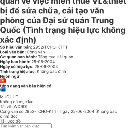
quan về việc miễn thuế VL&thiết
bị để sửa chữa, cải tạo văn
phòng của Đại sứ quán Trung
Quốc (Tình trạng hiệu lực không
xác định)
Số hiệu văn bản:
2952/TCHQ-KTTT
Loại văn bản:
Công văn
Cơ quan ban hành:
Tổng cục Hải quan
Ngày ban hành:
25-06-2004
Ngày có hiệu lực:
25-06-2004
Không xác định
Tình trạng hiệu lực:
Ngôn ngữ:
Định dạng văn bản hiện có:
MỤC LỤC
Không có mục lục
Tải về (WORD)
Cong van so 2952-TCHQ-KTTT ngay 25-06-2004 (Khong xac
dinh).doc
Tải lược đồ