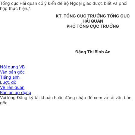
Tổng cục Hải quan có ý kiến để Bộ Ngoại giao được biết và phối
hợp thực hiện./.
KT. TỔNG CỤC TRƯỞNG TỔNG CỤC
HẢI QUAN
PHÓ TỔNG CỤC TRƯỞNG
Đặng Thị Bình An
Nội dung VB
Văn bản gốc
Tiếng anh
Lược đồ
VB liên quan
Bản án áp dụng
Vui lòng
Đăng ký
tài khoản hoặc
đăng nhập
để xem và tải văn bản
gốc.