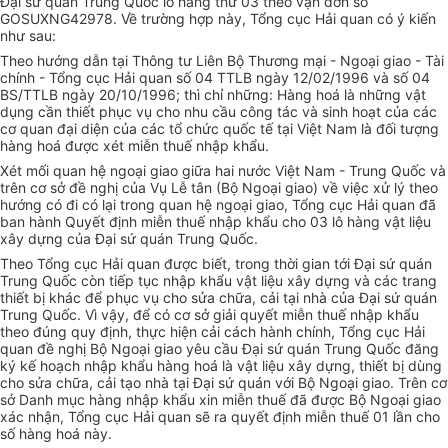
Đại sứ quán Trung Quốc lô hàng thứ 03 theo vận đơn số
GOSUXNG42978. Về trường hợp này, Tổng cục Hải quan có ý kiến
như sau:
Theo hướng dẫn tại Thông tư Liên Bộ Thương mại - Ngoại giao - Tài
chính - Tổng cục Hải quan số 04 TTLB ngày 12/02/1996 và số 04
BS/TTLB ngày 20/10/1996; thì chỉ những: Hàng hoá là những vật
dụng cần thiết phục vụ cho nhu cầu công tác và sinh hoạt của các
cơ quan đại diện của các tổ chức quốc tế tại Việt Nam là đối tượng
hàng hoá được xét miễn thuế nhập khẩu.
Xét mối quan hệ ngoại giao giữa hai nước Việt Nam - Trung Quốc và
trên cơ sở đề nghị của Vụ Lễ tân (Bộ Ngoại giao) về việc xử lý theo
hướng có đi có lại trong quan hệ ngoại giao, Tổng cục Hải quan đã
ban hành Quyết định miễn thuế nhập khẩu cho 03 lô hàng vật liệu
xây dựng của Đại sứ quán Trung Quốc.
Theo Tổng cục Hải quan được biết, trong thời gian tới Đại sứ quán
Trung Quốc còn tiếp tục nhập khẩu vật liệu xây dựng và các trang
thiết bị khác để phục vụ cho sửa chữa, cải tại nhà của Đại sứ quán
Trung Quốc. Vì vậy, để có cơ sở giải quyết miễn thuế nhập khẩu
theo đúng quy định, thực hiện cải cách hành chính, Tổng cục Hải
quan đề nghị Bộ Ngoại giao yêu cầu Đại sứ quán Trung Quốc đăng
ký kế hoạch nhập khẩu hàng hoá là vật liệu xây dựng, thiết bị dùng
cho sửa chữa, cải tạo nhà tại Đại sứ quán với Bộ Ngoại giao. Trên cơ
sở Danh mục hàng nhập khẩu xin miễn thuế đã được Bộ Ngoại giao
xác nhận, Tổng cục Hải quan sẽ ra quyết định miễn thuế 01 lần cho
số hàng hoá này.