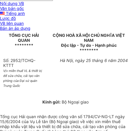
Nội dung VB
Văn bản gốc
Tiếng anh
Lược đồ
VB liên quan
Bản án áp dụng
TỔNG CỤC HẢI
CỘNG HOÀ XÃ HỘI CHỦ NGHĨA VIỆT
QUAN
NAM
********
Độc lập - Tự do - Hạnh phúc
********
Số: 2952/TCHQ-
Hà Nội, ngày 25 tháng 6 năm 2004
KTTT
V/v miễn thuế VL & thiết bị
để sửa chữa, cải tạo văn
phòng của Đại sứ quán
Trung Quốc
Kính gửi:
Bộ Ngoại giao
Tổng cục Hải quan nhận được công văn số 1794/CV-NG-LT ngày
15/6/2004 của Vụ Lễ tân (Bộ Ngoại giao) về việc xin miễn thuế
nhập khẩu vật liệu và thiết bị để sửa chữa, cải tạo văn phòng của