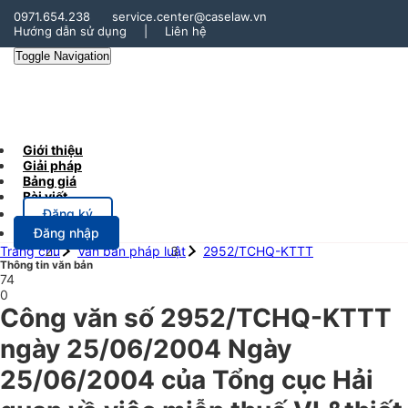
0971.654.238
service.center@caselaw.vn
Hướng dẫn sử dụng
|
Liên hệ
Toggle Navigation
Giới thiệu
Giải pháp
Bảng giá
Bài viết
Đăng ký
Đăng nhập
Trang chủ
Văn bản pháp luật
2952/TCHQ-KTTT
Thông tin văn bản
74
0
Công văn số 2952/TCHQ-KTTT
ngày 25/06/2004 Ngày
25/06/2004 của Tổng cục Hải