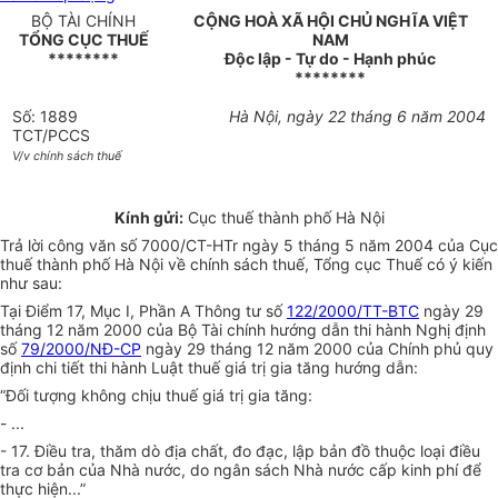
BỘ TÀI CHÍNH
CỘNG HOÀ XÃ HỘI CHỦ NGHĨA VIỆT
TỔNG CỤC THUẾ
NAM
********
Độc lập - Tự do - Hạnh phúc
********
Số: 1889
Hà Nội, ngày 22 tháng 6 năm 2004
TCT/PCCS
V/v chính sách thuế
Kính gửi:
Cục thuế thành phố Hà Nội
Trả lời công văn số 7000/CT-HTr ngày 5 tháng 5 năm 2004 của Cục
thuế thành phố Hà Nội về chính sách thuế, Tổng cục Thuế có ý kiến
như sau:
Tại Điểm 17, Mục I, Phần A Thông tư số
122/2000/TT-BTC
ngày 29
tháng 12 năm 2000 của Bộ Tài chính hướng dẫn thi hành Nghị định
số
79/2000/NĐ-CP
ngày 29 tháng 12 năm 2000 của Chính phủ quy
định chi tiết thi hành Luật thuế giá trị gia tăng hướng dẫn:
“Đối tượng không chịu thuế giá trị gia tăng:
- ...
- 17. Điều tra, thăm dò địa chất, đo đạc, lập bản đồ thuộc loại điều
tra cơ bản của Nhà nước, do ngân sách Nhà nước cấp kinh phí để
thực hiện...”