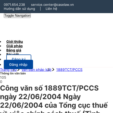
0971.654.238
service.center@caselaw.vn
Hướng dẫn sử dụng
|
Liên hệ
Toggle Navigation
Giới thiệu
Giải pháp
Bảng giá
Bài viết
Đăng ký
Đăng nhập
Trang chủ
Văn bản pháp luật
1889TCT/PCCS
Thông tin văn bản
105
0
Công văn số 1889TCT/PCCS
ngày 22/06/2004 Ngày
22/06/2004 của Tổng cục thuế