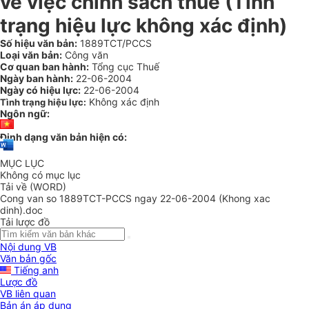
về việc chính sách thuế (Tình
trạng hiệu lực không xác định)
Số hiệu văn bản:
1889TCT/PCCS
Loại văn bản:
Công văn
Cơ quan ban hành:
Tổng cục Thuế
Ngày ban hành:
22-06-2004
Ngày có hiệu lực:
22-06-2004
Không xác định
Tình trạng hiệu lực:
Ngôn ngữ:
Định dạng văn bản hiện có:
MỤC LỤC
Không có mục lục
Tải về (WORD)
Cong van so 1889TCT-PCCS ngay 22-06-2004 (Khong xac
dinh).doc
Tải lược đồ
Nội dung VB
Văn bản gốc
Tiếng anh
Lược đồ
VB liên quan
Bản án áp dụng