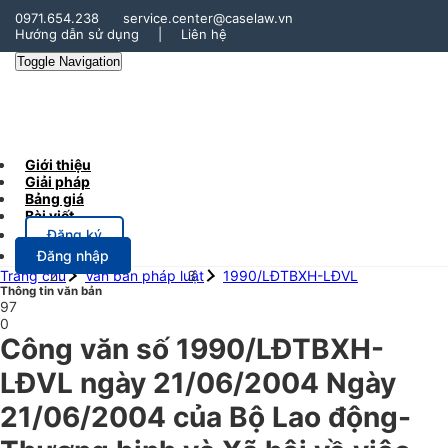
0971.654.238
service.center@caselaw.vn
Hướng dẫn sử dụng
|
Liên hệ
Toggle Navigation
Giới thiệu
Giải pháp
Bảng giá
Bài viết
Đăng ký
Đăng nhập
Trang chủ
Văn bản pháp luật
1990/LĐTBXH-LĐVL
Thông tin văn bản
97
0
Công văn số 1990/LĐTBXH-
LĐVL ngày 21/06/2004 Ngày
21/06/2004 của Bộ Lao động-