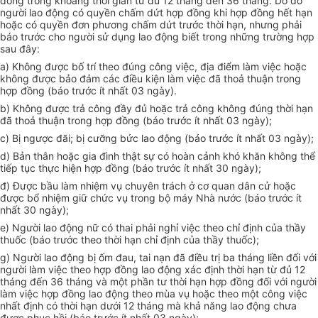
đồng trong khoảng thời gian từ đủ 12 tháng đến 36 tháng. Do đó
người lao động có quyền chấm dứt hợp đồng khi hợp đồng hết hạn
hoặc có quyền đơn phương chấm dứt trước thời hạn, nhưng phải
báo trước cho người sử dụng lao động biết trong những trường hợp
sau đây:
a) Không được bố trí theo đúng công việc, địa điểm làm việc hoặc
không được bảo đảm các điều kiện làm việc đã thoả thuận trong
hợp đồng (báo trước ít nhất 03 ngày).
b) Không được trả công đầy đủ hoặc trả công không đúng thời hạn
đã thoả thuận trong hợp đồng (báo trước ít nhất 03 ngày);
c) Bị ngược đãi; bị cưỡng bức lao động (báo trước ít nhất 03 ngày);
d) Bản thân hoặc gia đình thật sự có hoàn cảnh khó khăn không thể
tiếp tục thực hiện hợp đồng (báo trước ít nhất 30 ngày);
đ) Được bầu làm nhiệm vụ chuyên trách ở cơ quan dân cử hoặc
được bổ nhiệm giữ chức vụ trong bộ máy Nhà nước (báo trước ít
nhất 30 ngày);
e) Người lao động nữ có thai phải nghỉ việc theo chỉ định của thầy
thuốc (báo trước theo thời hạn chỉ định của thầy thuốc);
g) Người lao động bị ốm đau, tai nạn đã điều trị ba tháng liền đối với
người làm việc theo hợp đồng lao động xác định thời hạn từ đủ 12
tháng đến 36 tháng và một phần tư thời hạn hợp đồng đối với người
làm việc hợp đồng lao động theo mùa vụ hoặc theo một công việc
nhất định có thời hạn dưới 12 tháng mà khả năng lao động chưa
được phục hồi (báo trước ít nhất 03 ngày);