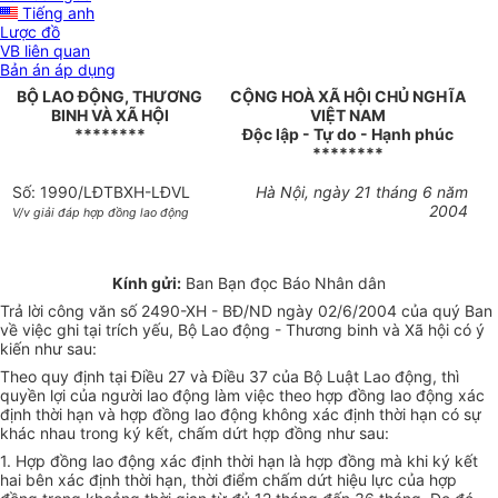
Tiếng anh
Lược đồ
VB liên quan
Bản án áp dụng
BỘ LAO ĐỘNG, THƯƠNG
CỘNG HOÀ XÃ HỘI CHỦ NGHĨA
BINH VÀ XÃ HỘI
VIỆT NAM
********
Độc lập - Tự do - Hạnh phúc
********
Số: 1990/LĐTBXH-LĐVL
Hà Nội, ngày 21 tháng 6 năm
2004
V/v giải đáp hợp đồng lao động
Kính gửi:
Ban Bạn đọc Báo Nhân dân
Trả lời công văn số 2490-XH - BĐ/ND ngày 02/6/2004 của quý Ban
về việc ghi tại trích yếu, Bộ Lao động - Thương binh và Xã hội có ý
kiến như sau:
Theo quy định tại Điều 27 và Điều 37 của Bộ Luật Lao động, thì
quyền lợi của người lao động làm việc theo hợp đồng lao động xác
định thời hạn và hợp đồng lao động không xác định thời hạn có sự
khác nhau trong ký kết, chấm dứt hợp đồng như sau:
1. Hợp đồng lao động xác định thời hạn là hợp đồng mà khi ký kết
hai bên xác định thời hạn, thời điểm chấm dứt hiệu lực của hợp