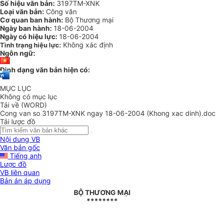
Số hiệu văn bản:
3197TM-XNK
Loại văn bản:
Công văn
Cơ quan ban hành:
Bộ Thương mại
Ngày ban hành:
18-06-2004
Ngày có hiệu lực:
18-06-2004
Không xác định
Tình trạng hiệu lực:
Ngôn ngữ:
Định dạng văn bản hiện có:
MỤC LỤC
Không có mục lục
Tải về (WORD)
Cong van so 3197TM-XNK ngay 18-06-2004 (Khong xac dinh).doc
Tải lược đồ
Nội dung VB
Văn bản gốc
Tiếng anh
Lược đồ
VB liên quan
Bản án áp dụng
BỘ THƯƠNG MẠI
********