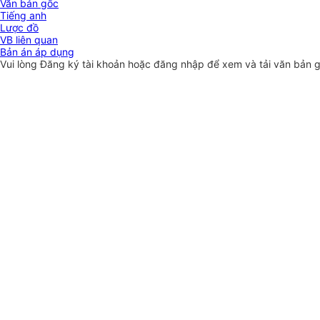
Văn bản gốc
Tiếng anh
Lược đồ
VB liên quan
Bản án áp dụng
Vui lòng
Đăng ký
tài khoản hoặc
đăng nhập
để xem và tải văn bản 