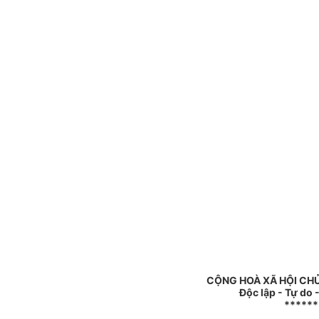
CỘNG HOÀ XÃ HỘI CHỦ
Độc lập - Tự do
******