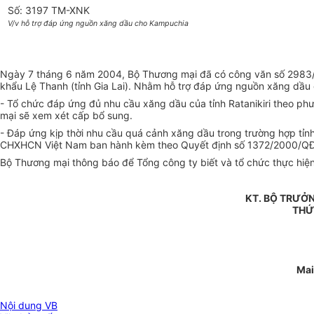
Số: 3197 TM-XNK
V/v hỗ trợ đáp ứng nguồn xăng dầu cho Kampuchia
Ngày 7 tháng 6 năm 2004, Bộ Thương mại đã có công văn số 2983/T
khẩu Lệ Thanh (tỉnh Gia Lai). Nhằm hỗ trợ đáp ứng nguồn xăng dầ
- Tổ chức đáp ứng đủ nhu cầu xăng dầu của tỉnh Ratanikiri theo p
mại sẽ xem xét cấp bổ sung.
- Đáp ứng kịp thời nhu cầu quá cảnh xăng dầu trong trường hợp tỉn
CHXHCN Việt Nam ban hành kèm theo Quyết định số 1372/2000/QĐ
Bộ Thương mại thông báo để Tổng công ty biết và tổ chức thực hiện
KT. BỘ TRƯỞ
THỨ
Mai
Nội dung VB