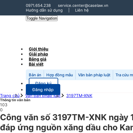
0971.654.238
service.center@caselaw.vn
Hướng dẫn sử dụng
|
Liên hệ
Toggle Navigation
Giới thiệu
Giải pháp
Bảng giá
Bài viết
Bản án
Hợp đồng mẫu
Văn bản pháp luật
Tra cứu 
Đăng ký
Đăng nhập
Trang chủ
Văn bản pháp luật
3197TM-XNK
Thông tin văn bản
103
0
Công văn số 3197TM-XNK ngày 1
đáp ứng nguồn xăng dầu cho Kam