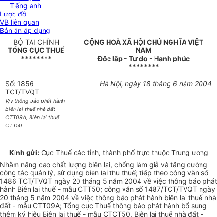
Tiếng anh
Lược đồ
VB liên quan
Bản án áp dụng
BỘ TÀI CHÍNH
CỘNG HOÀ XÃ HỘI CHỦ NGHĨA VIỆT
TỔNG CỤC THUẾ
NAM
********
Độc lập - Tự do - Hạnh phúc
********
Số: 1856
Hà Nội, ngày 18 tháng 6 năm 2004
TCT/TVQT
V/v thông báo phát hành
biên lai thuế nhà đất
CTT09A, Biên lai thuế
CTT50
Kính gửi:
Cục Thuế các tỉnh, thành phố trực thuộc Trung ương
Nhằm nâng cao chất lượng biên lai, chống làm giả và tăng cường
công tác quản lý, sử dụng biên lai thu thuế; tiếp theo công văn số
1486 TCT/TVQT ngày 20 tháng 5 năm 2004 về việc thông báo phát
hành Biên lai thuế - mẫu CTT50; công văn số 1487/TCT/TVQT ngày
20 tháng 5 năm 2004 về việc thông báo phát hành biên lai thuế nhà
đất - mẫu CTT09A; Tổng cục Thuế thông báo phát hành bổ sung
thêm ký hiệu Biên lai thuế - mẫu CTCT50, Biên lai thuế nhà đất -