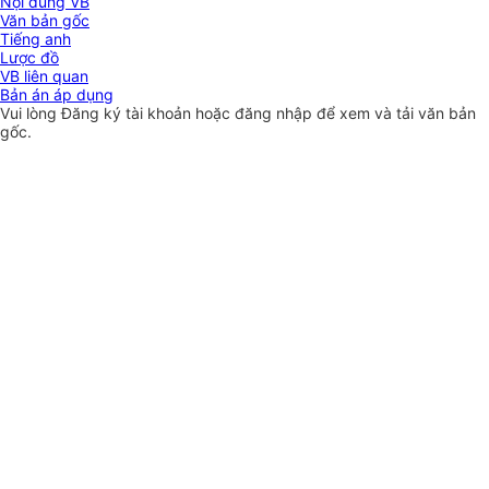
Nội dung VB
Văn bản gốc
Tiếng anh
Lược đồ
VB liên quan
Bản án áp dụng
Vui lòng
Đăng ký
tài khoản hoặc
đăng nhập
để xem và tải văn bản
gốc.