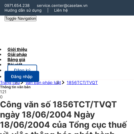
0971.654.238
service.center@caselaw.vn
Hướng dẫn sử dụng
|
Liên hệ
Toggle Navigation
Giới thiệu
Giải pháp
Bảng giá
Bài viết
Đăng ký
Đăng nhập
Trang chủ
Văn bản pháp luật
1856TCT/TVQT
Thông tin văn bản
121
0
Công văn số 1856TCT/TVQT
ngày 18/06/2004 Ngày
18/06/2004 của Tổng cục thuế