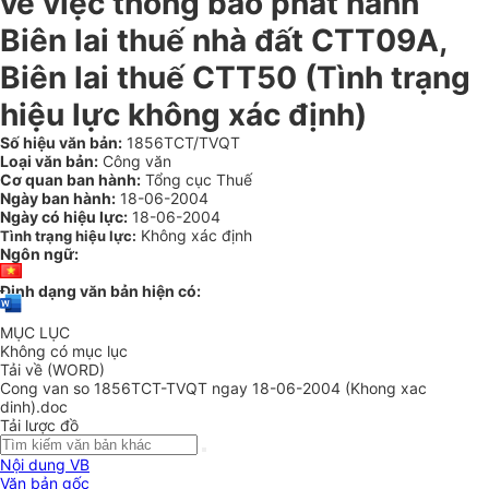
về việc thông báo phát hành
Biên lai thuế nhà đất CTT09A,
Biên lai thuế CTT50 (Tình trạng
hiệu lực không xác định)
Số hiệu văn bản:
1856TCT/TVQT
Loại văn bản:
Công văn
Cơ quan ban hành:
Tổng cục Thuế
Ngày ban hành:
18-06-2004
Ngày có hiệu lực:
18-06-2004
Không xác định
Tình trạng hiệu lực:
Ngôn ngữ:
Định dạng văn bản hiện có:
MỤC LỤC
Không có mục lục
Tải về (WORD)
Cong van so 1856TCT-TVQT ngay 18-06-2004 (Khong xac
dinh).doc
Tải lược đồ
Nội dung VB
Văn bản gốc