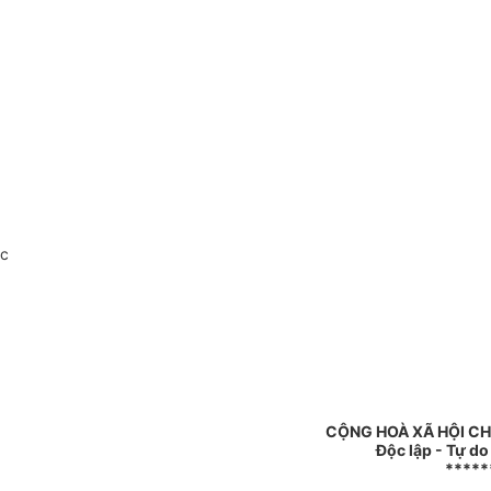
oc
CỘNG HOÀ XÃ HỘI CH
Độc lập - Tự d
*****