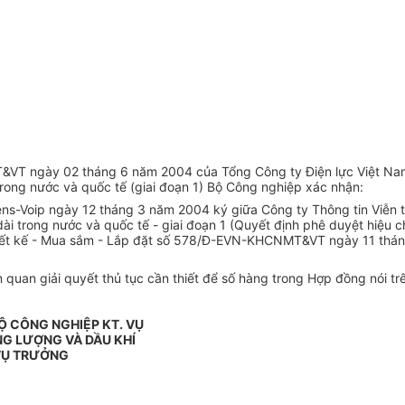
 ngày 02 tháng 6 năm 2004 của Tổng Công ty Điện lực Việt Nam (
trong nước và quốc tế (giai đoạn 1) Bộ Công nghiệp xác nhận:
-Voip ngày 12 tháng 3 năm 2004 ký giữa Công ty Thông tin Viễn 
g dài trong nước và quốc tế - giai đoạn 1 (Quyết định phê duyệt h
ết kế - Mua sắm - Lắp đặt số 578/Đ-EVN-KHCNMT&VT ngày 11 tháng 
 quan giải quyết thủ tục cần thiết để số hàng trong Hợp đồng nói t
Ộ CÔNG NGHIỆP KT. VỤ
G LƯỢNG VÀ DẦU KHÍ
VỤ TRƯỞNG