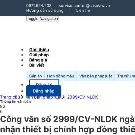
0971.654.238
service.center@caselaw.vn
Hướng dẫn sử dụng
|
Liên hệ
Toggle Navigation
Giới thiệu
Giải pháp
Bảng giá
Bài viết
Bản án
Hợp đồng mẫu
Văn bản pháp luật
Tra cứu 
Đăng ký
Đăng nhập
Trang chủ
Văn bản pháp luật
2999/CV-NLDK
Thông tin văn bản
83
0
Công văn số 2999/CV-NLDK ngày
nhận thiết bị chính hợp đồng thiế