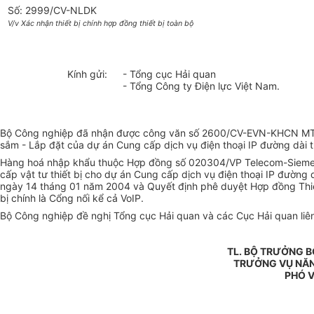
Số: 2999/CV-NLDK
V/v Xác nhận thiết bị chính hợp đồng thiết bị toàn bộ
Kính gửi:
- Tổng cục Hải quan
- Tổng Công ty Điện lực Việt Nam.
Bộ Công nghiệp đã nhận được công văn số 2600/CV-EVN-KHCN MT&VT
sắm - Lắp đặt của dự án Cung cấp dịch vụ điện thoại IP đường dài 
Hàng hoá nhập khẩu thuộc Hợp đồng số 020304/VP Telecom-Siemens
cấp vật tư thiết bị cho dự án Cung cấp dịch vụ điện thoại IP đườn
ngày 14 tháng 01 năm 2004 và Quyết định phê duyệt Hợp đồng Thi
bị chính là Cổng nối kể cả VoIP.
Bộ Công nghiệp đề nghị Tổng cục Hải quan và các Cục Hải quan liên
TL. BỘ TRƯỞNG B
TRƯỞNG VỤ NĂN
PHÓ 