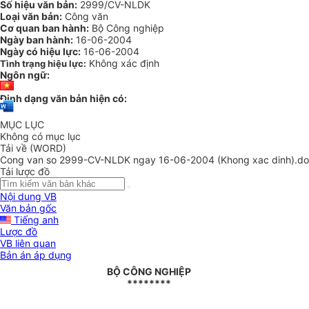
Số hiệu văn bản:
2999/CV-NLDK
Loại văn bản:
Công văn
Cơ quan ban hành:
Bộ Công nghiệp
Ngày ban hành:
16-06-2004
Ngày có hiệu lực:
16-06-2004
Không xác định
Tình trạng hiệu lực:
Ngôn ngữ:
Định dạng văn bản hiện có:
MỤC LỤC
Không có mục lục
Tải về (WORD)
Cong van so 2999-CV-NLDK ngay 16-06-2004 (Khong xac dinh).d
Tải lược đồ
Nội dung VB
Văn bản gốc
Tiếng anh
Lược đồ
VB liên quan
Bản án áp dụng
BỘ CÔNG NGHIỆP
********