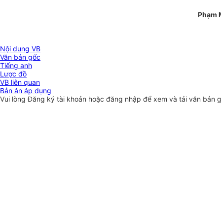
Phạm 
Nội dung VB
Văn bản gốc
Tiếng anh
Lược đồ
VB liên quan
Bản án áp dụng
Vui lòng
Đăng ký
tài khoản hoặc
đăng nhập
để xem và tải văn bản 