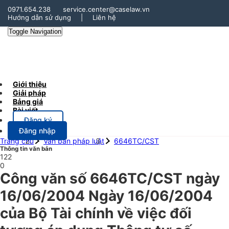
0971.654.238
service.center@caselaw.vn
Hướng dẫn sử dụng
|
Liên hệ
Toggle Navigation
Giới thiệu
Giải pháp
Bảng giá
Bài viết
Đăng ký
Đăng nhập
Trang chủ
Văn bản pháp luật
6646TC/CST
Thông tin văn bản
122
0
Công văn số 6646TC/CST ngày
16/06/2004 Ngày 16/06/2004
của Bộ Tài chính về việc đối