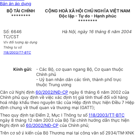
Bản án áp dụng
BỘ TÀI CHÍNH
CỘNG HOÀ XÃ HỘI CHỦ NGHĨA VIỆT NAM
********
Độc lập - Tự do - Hạnh phúc
********
Số: 6646
Hà Nội, ngày 16 tháng 6 năm 2004
TC/CST
V/v đối tượng áp dụng
Thông tư số
118/2003/TT-BTC
Kính gửi:
- Các Bộ, cơ quan ngang Bộ, Cơ quan thuộc
Chính phủ
- Uỷ ban nhân dân các tỉnh, thành phố trực
thuộc Trung ương
Căn cứ Nghị định
60/2002/NĐ-CP
ngày 6 tháng 6 năm 2002 của
Chính phủ quy định về việc xác định trị giá tính thuế đối với hàng
hoá nhập khẩu theo nguyên tắc của Hiệp định thực hiện Điều 7 Hiệp
định chung về thuế quan và thương mại (GATT);
Theo quy định tại Điểm 2, Mục I Thông tư số
118/2003/TT-BTC
ngày 8 tháng 12 năm 2003 của Bộ Tài chính hướng dẫn thực hiện
Nghị định số
60/2002/NĐ-CP
của Chính phủ;
Trên cơ sở ý kiến của Bộ Thương mại tại công văn số 2934/TM-XNK