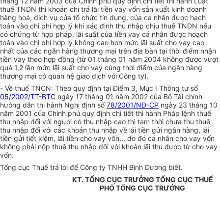
tháng 12 năm 2003 của Chính phủ quy định chi tiết thi hành Luật
thuế TNDN thì khoản chi trả lãi tiền vay vốn sản xuất kinh doanh
hàng hoá, dịch vụ của tổ chức tín dụng, của cá nhân được hạch
toán vào chi phí hợp lý khi xác định thu nhập chịu thuế TNDN nếu
có chứng từ hợp pháp, lãi suất của tiền vay cá nhân được hoạch
toán vào chi phí hợp lý không cao hơn mức lãi suất cho vay cao
nhất của các ngân hàng thương mại trên địa bàn tại thời điểm nhận
tiền vay theo hợp đồng (từ 01 tháng 01 năm 2004 không được vượt
quá 1,2 lần mức lãi suất cho vay cùng thời điểm của ngân hàng
thương mại có quan hệ giao dịch với Công ty).
- Về thuế TNCN: Theo quy định tại Điểm 3, Mục I Thông tư số
05/2002/TT-BTC
ngày 17 tháng 01 năm 2002 của Bộ Tài chính
hướng dẫn thi hành Nghị định số
78/2001/NĐ-CP
ngày 23 tháng 10
năm 2001 của Chính phủ quy định chi tiết thi hành Pháp lệnh thuế
thu nhập đối với người có thu nhập cao thì tạm thời chưa thu thuế
thu nhập đối với các khoản thu nhập về lãi tiền gửi ngân hàng, lãi
tiền gửi tiết kiệm, lãi tiền cho vay vốn... do đó cá nhân cho vay vốn
không phải nộp thuế thu nhập đối với khoản lãi thu được từ cho vay
vốn.
Tổng cục Thuế trả lời để Công ty TNHH Bình Dương biết.
KT. TỔNG CỤC TRƯỞNG TỔNG CỤC THUẾ
PHÓ TỔNG CỤC TRƯỞNG