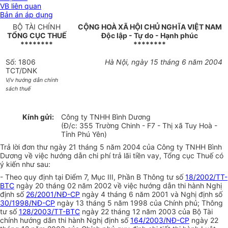
VB liên quan
Bản án áp dụng
BỘ TÀI CHÍNH
CỘNG HOÀ XÃ HỘI CHỦ NGHĨA VIỆT NAM
TỔNG CỤC THUẾ
Độc lập - Tự do - Hạnh phúc
********
********
Số: 1806
Hà Nội, ngày 15 tháng 6 năm 2004
TCT/DNK
V/v hướng dẫn chính
sách thuế
Kính gửi:
Công ty TNHH Bình Dương
(Đ/c: 355 Trường Chinh - F7 - Thị xã Tuy Hoà -
Tỉnh Phú Yên)
Trả lời đơn thư ngày 21 tháng 5 năm 2004 của Công ty TNHH Bình
Dương về việc hướng dẫn chi phí trả lãi tiền vay, Tổng cục Thuế có
ý kiến như sau:
- Theo quy định tại Điểm 7, Mục III, Phần B Thông tư số
18/2002/TT-
BTC
ngày 20 tháng 02 năm 2002 về việc hướng dẫn thi hành Nghị
định số
26/2001/NĐ-CP
ngày 4 tháng 6 năm 2001 và Nghị định số
30/1998/NĐ-CP
ngày 13 tháng 5 năm 1998 của Chính phủ; Thông
tư số
128/2003/TT-BTC
ngày 22 tháng 12 năm 2003 của Bộ Tài
chính hướng dãn thi hành Nghị định số
164/2003/NĐ-CP
ngày 22