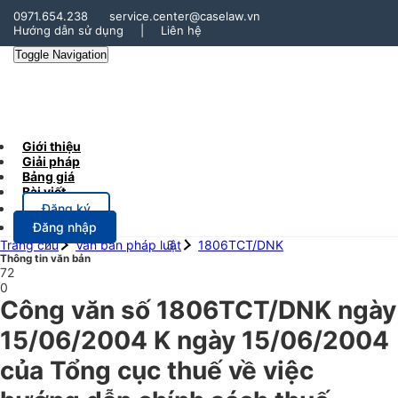
0971.654.238
service.center@caselaw.vn
Hướng dẫn sử dụng
|
Liên hệ
Toggle Navigation
Giới thiệu
Giải pháp
Bảng giá
Bài viết
Đăng ký
Đăng nhập
Trang chủ
Văn bản pháp luật
1806TCT/DNK
Thông tin văn bản
72
0
Công văn số 1806TCT/DNK ngày
15/06/2004 K ngày 15/06/2004
của Tổng cục thuế về việc