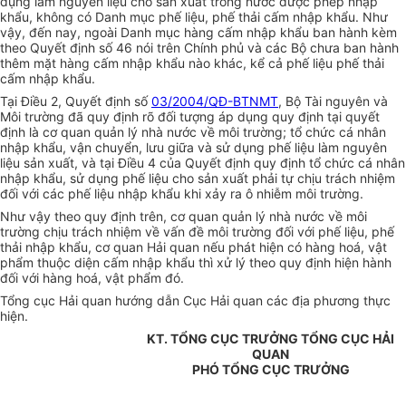
dụng làm nguyên liệu cho sản xuất trong nước được phép nhập
khẩu, không có Danh mục phế liệu, phế thải cấm nhập khẩu. Như
vậy, đến nay, ngoài Danh mục hàng cấm nhập khẩu ban hành kèm
theo Quyết định số 46 nói trên Chính phủ và các Bộ chưa ban hành
thêm mặt hàng cấm nhập khẩu nào khác, kể cả phế liệu phế thải
cấm nhập khẩu.
Tại Điều 2, Quyết định số
03/2004/QĐ-BTNMT
, Bộ Tài nguyên và
Môi trường đã quy định rõ đối tượng áp dụng quy định tại quyết
định là cơ quan quản lý nhà nước về môi trường; tổ chức cá nhân
nhập khẩu, vận chuyển, lưu giữa và sử dụng phế liệu làm nguyên
liệu sản xuất, và tại Điều 4 của Quyết định quy định tổ chức cá nhân
nhập khẩu, sử dụng phế liệu cho sản xuất phải tự chịu trách nhiệm
đối với các phế liệu nhập khẩu khi xảy ra ô nhiễm môi trường.
Như vậy theo quy định trên, cơ quan quản lý nhà nước về môi
trường chịu trách nhiệm về vấn đề môi trường đối với phế liệu, phế
thải nhập khẩu, cơ quan Hải quan nếu phát hiện có hàng hoá, vật
phẩm thuộc diện cấm nhập khẩu thì xử lý theo quy định hiện hành
đối với hàng hoá, vật phẩm đó.
Tổng cục Hải quan hướng dẫn Cục Hải quan các địa phương thực
hiện.
KT. TỔNG CỤC TRƯỞNG TỔNG CỤC HẢI
QUAN
PHÓ TỔNG CỤC TRƯỞNG