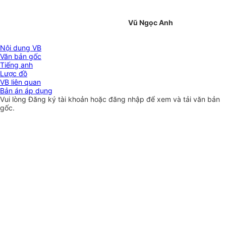
Vũ Ngọc Anh
Nội dung VB
Văn bản gốc
Tiếng anh
Lược đồ
VB liên quan
Bản án áp dụng
Vui lòng
Đăng ký
tài khoản hoặc
đăng nhập
để xem và tải văn bản
gốc.