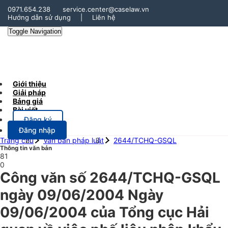
0971.654.238
service.center@caselaw.vn
Hướng dẫn sử dụng
|
Liên hệ
Toggle Navigation
Giới thiệu
Giải pháp
Bảng giá
Bài viết
Đăng ký
Đăng nhập
Trang chủ
Văn bản pháp luật
2644/TCHQ-GSQL
Thông tin văn bản
81
0
Công văn số 2644/TCHQ-GSQL
ngày 09/06/2004 Ngày
09/06/2004 của Tổng cục Hải