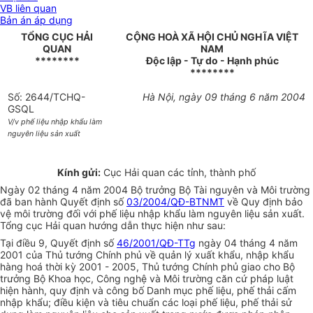
VB liên quan
Bản án áp dụng
TỔNG CỤC HẢI
CỘNG HOÀ XÃ HỘI CHỦ NGHĨA VIỆT
QUAN
NAM
********
Độc lập - Tự do - Hạnh phúc
********
Số: 2644/TCHQ-
Hà Nội, ngày 09 tháng 6 năm 2004
GSQL
V/v phế liệu nhập khẩu làm
nguyên liệu sản xuất
Kính gửi:
Cục Hải quan các tỉnh, thành phố
Ngày 02 tháng 4 năm 2004 Bộ trưởng Bộ Tài nguyên và Môi trường
đã ban hành Quyết định số
03/2004/QĐ-BTNMT
về Quy định bảo
vệ môi trường đối với phế liệu nhập khẩu làm nguyên liệu sản xuất.
Tổng cục Hải quan hướng dẫn thực hiện như sau:
Tại điều 9, Quyết định số
46/2001/QĐ-TTg
ngày 04 tháng 4 năm
2001 của Thủ tướng Chính phủ về quản lý xuất khẩu, nhập khẩu
hàng hoá thời kỳ 2001 - 2005, Thủ tướng Chính phủ giao cho Bộ
trưởng Bộ Khoa học, Công nghệ và Môi trường căn cứ pháp luật
hiện hành, quy định và công bố Danh mục phế liệu, phế thải cấm
nhập khẩu; điều kiện và tiêu chuẩn các loại phế liệu, phế thải sử