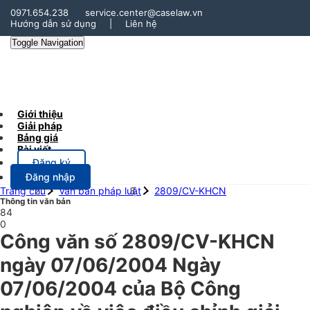
0971.654.238
service.center@caselaw.vn
Hướng dẫn sử dụng
|
Liên hệ
Toggle Navigation
Giới thiệu
Giải pháp
Bảng giá
Bài viết
Đăng ký
Đăng nhập
Trang chủ
Văn bản pháp luật
2809/CV-KHCN
Thông tin văn bản
84
0
Công văn số 2809/CV-KHCN
ngày 07/06/2004 Ngày
07/06/2004 của Bộ Công