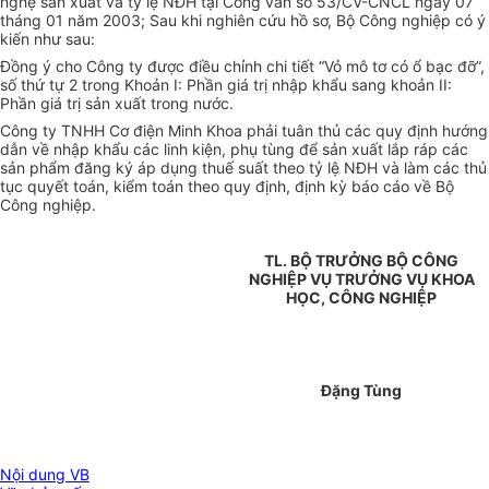
nghệ sản xuất và tỷ lệ NĐH tại Công văn số 53/CV-CNCL ngày 07
tháng 01 năm 2003; Sau khi nghiên cứu hồ sơ, Bộ Công nghiệp có ý
kiến như sau:
Đồng ý cho Công ty được điều chỉnh chi tiết “Vỏ mô tơ có ổ bạc đỡ”,
số thứ tự 2 trong Khoản I: Phần giá trị nhập khẩu sang khoản II:
Phần giá trị sản xuất trong nước.
Công ty TNHH Cơ điện Minh Khoa phải tuân thủ các quy định hướng
dẫn về nhập khẩu các linh kiện, phụ tùng để sản xuất lắp ráp các
sản phẩm đăng ký áp dụng thuế suất theo tỷ lệ NĐH và làm các thủ
tục quyết toán, kiểm toán theo quy định, định kỳ báo cáo về Bộ
Công nghiệp.
TL. BỘ TRƯỞNG BỘ CÔNG
NGHIỆP VỤ TRƯỞNG VỤ KHOA
HỌC, CÔNG NGHIỆP
Đặng Tùng
Nội dung VB