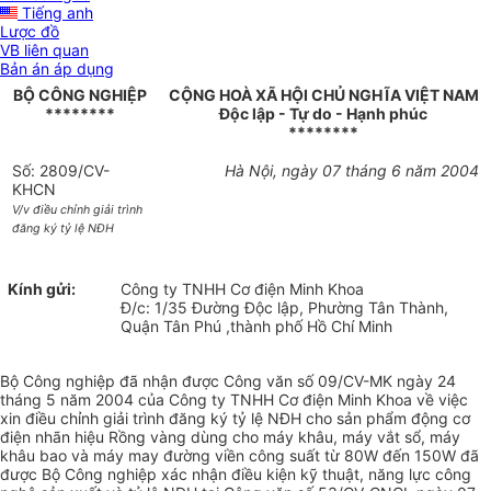
Tiếng anh
Lược đồ
VB liên quan
Bản án áp dụng
BỘ CÔNG NGHIỆP
CỘNG HOÀ XÃ HỘI CHỦ NGHĨA VIỆT NAM
********
Độc lập - Tự do - Hạnh phúc
********
Số: 2809/CV-
Hà Nội, ngày 07 tháng 6 năm 2004
KHCN
V/v điều chỉnh giải trình
đăng ký tỷ lệ NĐH
Kính gửi:
Công ty TNHH Cơ điện Minh Khoa
Đ/c: 1/35 Đường Độc lập, Phường Tân Thành,
Quận Tân Phú ,thành phố Hồ Chí Minh
Bộ Công nghiệp đã nhận được Công văn số 09/CV-MK ngày 24
tháng 5 năm 2004 của Công ty TNHH Cơ điện Minh Khoa về việc
xin điều chỉnh giải trình đăng ký tỷ lệ NĐH cho sản phẩm động cơ
điện nhãn hiệu Rồng vàng dùng cho máy khâu, máy vắt sổ, máy
khâu bao và máy may đường viền công suất từ 80W đến 150W đã
được Bộ Công nghiệp xác nhận điều kiện kỹ thuật, năng lực công