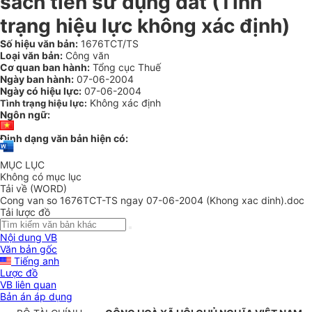
sách tiền sử dụng đất (Tình
trạng hiệu lực không xác định)
Số hiệu văn bản:
1676TCT/TS
Loại văn bản:
Công văn
Cơ quan ban hành:
Tổng cục Thuế
Ngày ban hành:
07-06-2004
Ngày có hiệu lực:
07-06-2004
Không xác định
Tình trạng hiệu lực:
Ngôn ngữ:
Định dạng văn bản hiện có:
MỤC LỤC
Không có mục lục
Tải về (WORD)
Cong van so 1676TCT-TS ngay 07-06-2004 (Khong xac dinh).doc
Tải lược đồ
Nội dung VB
Văn bản gốc
Tiếng anh
Lược đồ
VB liên quan
Bản án áp dụng