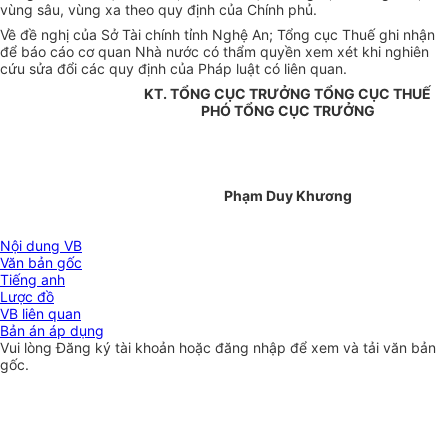
vùng sâu, vùng xa theo quy định của Chính phủ.
Về đề nghị của Sở Tài chính tỉnh Nghệ An; Tổng cục Thuế ghi nhận
để báo cáo cơ quan Nhà nước có thẩm quyền xem xét khi nghiên
cứu sửa đổi các quy định của Pháp luật có liên quan.
KT. TỔNG CỤC TRƯỞNG TỔNG CỤC THUẾ
PHÓ TỔNG CỤC TRƯỞNG
Phạm Duy Khương
Nội dung VB
Văn bản gốc
Tiếng anh
Lược đồ
VB liên quan
Bản án áp dụng
Vui lòng
Đăng ký
tài khoản hoặc
đăng nhập
để xem và tải văn bản
gốc.