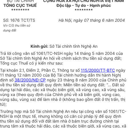
BỘ TÀI CHÍNH
CỘNG HOÀ XÃ HỘI CHỦ NGHĨA VIỆT NAM
TỔNG CỤC THUẾ
Độc lập - Tự do - Hạnh phúc
********
********
Số: 1676 TCT/TS
Hà Nội, ngày 07 tháng 6 năm 2004
V/v C/S thu tiền sử
dụng đất
Kính gửi:
Sở Tài chính tỉnh Nghệ An
Trả lời công văn số 1061/TC-NSH ngày 14 tháng 5 năm 2004 của
Sở Tài chính tỉnh Nghệ An hỏi về chính sách thu tiền sử dụng đất;
Tổng cục Thuế có ý kiến như sau:
Tại khoản 2.1, Điểm 2, Phần C, Thông tư số
115/2000/TT-BTC
ngày
11 tháng 12 năm 2000 của Bộ Tài chính hướng dẫn thi hành Nghị
định số
38/2000/NĐ-CP
ngày 23 tháng 8 năm 2000 của Chính phủ
về thu tiền sử dụng đất quy định: Miễn tiền sử dụng đất: “... Đất sử
dụng tại hải đảo, các xã thuộc biên giới, xã vùng cao, xã vùng sâu,
vùng xa (theo quy định của Chính phủ về xã biên giới, vùng cao,
vùng sâu, vùng xa) để làm nhà ở (không bao gồm đất ở thị trấn, thị
tứ);
Trường hợp mà Sở Tài chính Nghệ An nêu tại công văn số 1061/TC-
NSH là một thực tế, nhưng không có căn cứ pháp lý để quy định
thu tiền sử dụng đối với đất làm nhà ở bám trục đường chính tại
trung tâm xã thuộc hải đảo, các xã thuộc biên giới, xã vùng cao, xã