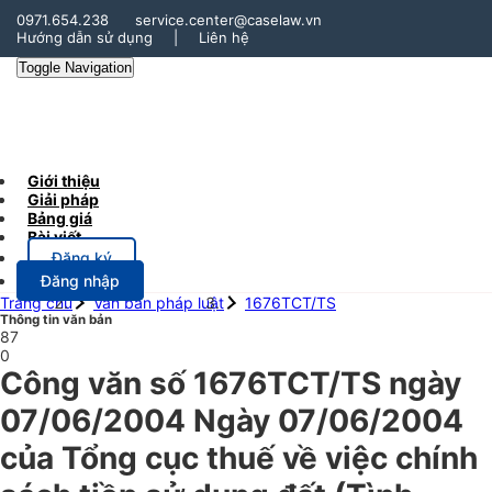
0971.654.238
service.center@caselaw.vn
Hướng dẫn sử dụng
|
Liên hệ
Toggle Navigation
Giới thiệu
Giải pháp
Bảng giá
Bài viết
Đăng ký
Đăng nhập
Trang chủ
Văn bản pháp luật
1676TCT/TS
Thông tin văn bản
87
0
Công văn số 1676TCT/TS ngày
07/06/2004 Ngày 07/06/2004
của Tổng cục thuế về việc chính