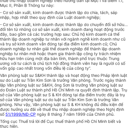
thuế thu nhập doanh nghiệp theo hướng dẫn tại Mục I và điểm 1.1,
Mục II, Phần B Thông tư này:
- Cơ sở sản xuất, kinh doanh được thành lập do chia, tách, sáp
nhập, hợp nhất theo quy định của Luật doanh nghiệp;
- Cơ sở sản xuất, kinh doanh được thành lập do chuyển đổi sở hữu...
đổi tên từ những cơ sở sản xuất, kinh doanh đang hoạt động trước
đây, bao gồm cả các trường hợp sau: Chủ hộ kinh doanh cá thể
thành lập doanh nghiệp tư nhân với ngành nghề kinh doanh như cũ
và trụ sở kinh doanh vẫn đóng tại địa điểm kinh doanh cũ; Chủ
doanh nghiệp tư nhân giải thể doanh nghiệp để thành lập doanh
nghiệp tư nhân mới hoặc tham gia thành lập công ty trách nhiệm
hữu hạn trên cùng một địa bàn tỉnh, thành phố trực thuộc Trung
ương với tư cách là chủ tịch hội đồng thành viên hay là người có số
vốn góp cao nhất trong vốn điều lệ của công ty”.
Văn phòng luật sư S&KH thành lập và hoạt động theo Pháp lệnh luật
sư do Luật sư Trần Kim Sơn là trưởng Văn phòng. Trước ngày thành
lập Văn phòng luật sư S&KH, ông Sơn là trưởng Văn phòng luật sư
do Đoàn Luật sư thành phố Hồ Chí Minh ra quyết định thành lập. Trụ
sở của Văn phòng luật sư S & KH đóng tại địa điểm trước đây là trụ
sở của Văn phòng luật sư do luật sư Trần Kim Sơn là trưởng Văn
phòng. Như vậy, Văn phòng luật sư S & KH không đủ điều kiện để
được hưởng ưu đãi về thuế thu nhập doanh nghiệp theo Nghị định
số
51/1999/NĐ-CP
ngày 8 tháng 7 năm 1999 của Chính phủ.
Tổng cục Thuế trả lời để Cục thuế thành phố Hồ Chí Minh biết và
thực hiện.