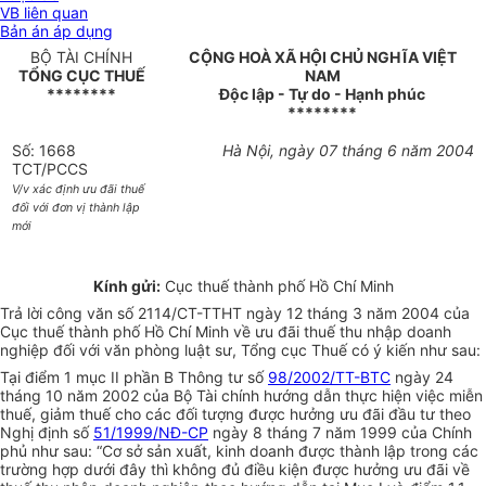
VB liên quan
Bản án áp dụng
BỘ TÀI CHÍNH
CỘNG HOÀ XÃ HỘI CHỦ NGHĨA VIỆT
TỔNG CỤC THUẾ
NAM
********
Độc lập - Tự do - Hạnh phúc
********
Số: 1668
Hà Nội, ngày 07 tháng 6 năm 2004
TCT/PCCS
V/v xác định ưu đãi thuế
đối với đơn vị thành lập
mới
Kính gửi:
Cục thuế thành phố Hồ Chí Minh
Trả lời công văn số 2114/CT-TTHT ngày 12 tháng 3 năm 2004 của
Cục thuế thành phố Hồ Chí Minh về ưu đãi thuế thu nhập doanh
nghiệp đối với văn phòng luật sư, Tổng cục Thuế có ý kiến như sau:
Tại điểm 1 mục II phần B Thông tư số
98/2002/TT-BTC
ngày 24
tháng 10 năm 2002 của Bộ Tài chính hướng dẫn thực hiện việc miễn
thuế, giảm thuế cho các đối tượng được hưởng ưu đãi đầu tư theo
Nghị định số
51/1999/NĐ-CP
ngày 8 tháng 7 năm 1999 của Chính
phủ như sau: “Cơ sở sản xuất, kinh doanh được thành lập trong các
trường hợp dưới đây thì không đủ điều kiện được hưởng ưu đãi về