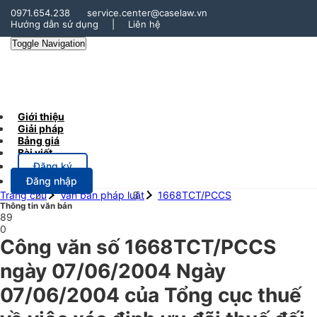
0971.654.238
service.center@caselaw.vn
Hướng dẫn sử dụng
|
Liên hệ
Toggle Navigation
Giới thiệu
Giải pháp
Bảng giá
Bài viết
Đăng ký
Đăng nhập
Trang chủ
Văn bản pháp luật
1668TCT/PCCS
Thông tin văn bản
89
0
Công văn số 1668TCT/PCCS
ngày 07/06/2004 Ngày
07/06/2004 của Tổng cục thuế