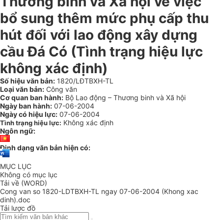
Thương binh và Xã hội về việc
bổ sung thêm mức phụ cấp thu
hút đối với lao động xây dựng
cầu Đá Có (Tình trạng hiệu lực
không xác định)
Số hiệu văn bản:
1820/LĐTBXH-TL
Loại văn bản:
Công văn
Cơ quan ban hành:
Bộ Lao động – Thương binh và Xã hội
Ngày ban hành:
07-06-2004
Ngày có hiệu lực:
07-06-2004
Không xác định
Tình trạng hiệu lực:
Ngôn ngữ:
Định dạng văn bản hiện có:
MỤC LỤC
Không có mục lục
Tải về (WORD)
Cong van so 1820-LDTBXH-TL ngay 07-06-2004 (Khong xac
dinh).doc
Tải lược đồ