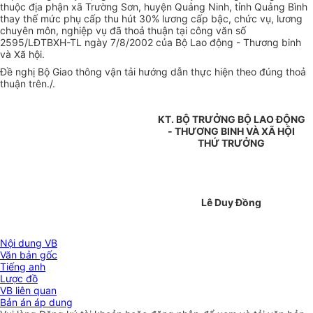
thuộc địa phận xã Trường Sơn, huyện Quảng Ninh, tỉnh Quảng Bình
thay thế mức phụ cấp thu hút 30% lương cấp bậc, chức vụ, lương
chuyên môn, nghiệp vụ đã thoả thuận tại công văn số
2595/LĐTBXH-TL ngày 7/8/2002 của Bộ Lao động - Thương binh
và Xã hội.
Đề nghị Bộ Giao thông vận tải hướng dẫn thực hiện theo đúng thoả
thuận trên./.
KT. BỘ TRƯỞNG BỘ LAO ĐỘNG
- THƯƠNG BINH VÀ XÃ HỘI
THỨ TRƯỞNG
Lê Duy Đồng
Nội dung VB
Văn bản gốc
Tiếng anh
Lược đồ
VB liên quan
Bản án áp dụng