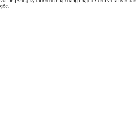
Vui lòng
Đăng ký
tài khoản hoặc
đăng nhập
để xem và tải văn bản
gốc.