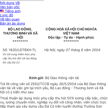
Nội dung VB
Văn bản gốc
Tiếng anh
Lược đồ
VB liên quan
Bản án áp dụng
BỘ LAO ĐỘNG,
CỘNG HOÀ XÃ HỘI CHỦ NGHĨA
THƯƠNG BINH VÀ XÃ
VIỆT NAM
HỘI
Độc lập - Tự do - Hạnh phúc
********
********
Số: 1820/LĐTBXH-TL
Hà Nội, ngày 07 tháng 6 năm 2004
V/v bổ sung thêm mức phụ
cấp thu hút đối với lao động
XD cầu Đá Có
Kính gửi
: Bộ Giao thông vận tải
Trả lời công văn số 2562/TCCB ngày 26/5/2004 của Bộ Giao thông
vận tải về việc ghi tại trích yếu, Bộ Lao động - Thương binh và Xã
hội có ý kiến như sau:
Thoả thuận áp dụng mức phụ cấp thu hút 50% lương cấp bậc, chức
vụ, lương chuyên môn, nghiệp vụ đối với công nhân, viên chức trực
tiếp tham gia xây dựng cầu Đá Có trên tuyến đường Trường Sơn