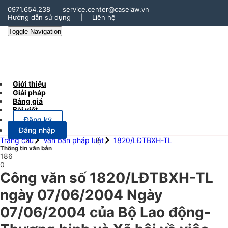
0971.654.238
service.center@caselaw.vn
Hướng dẫn sử dụng
|
Liên hệ
Toggle Navigation
Giới thiệu
Giải pháp
Bảng giá
Bài viết
Đăng ký
Đăng nhập
Trang chủ
Văn bản pháp luật
1820/LĐTBXH-TL
Thông tin văn bản
186
0
Công văn số 1820/LĐTBXH-TL
ngày 07/06/2004 Ngày
07/06/2004 của Bộ Lao động-