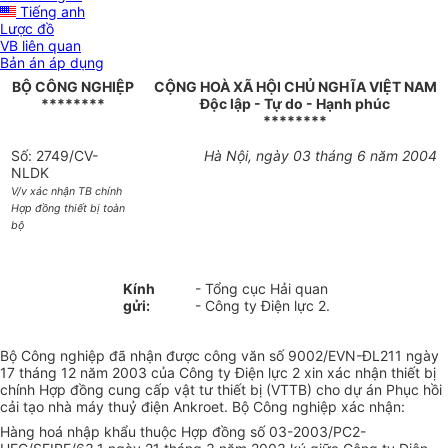
Tiếng anh
Lược đồ
VB liên quan
Bản án áp dụng
BỘ CÔNG NGHIỆP
CỘNG HOÀ XÃ HỘI CHỦ NGHĨA VIỆT NAM
********
Độc lập - Tự do - Hạnh phúc
********
Số: 2749/CV-
Hà Nội, ngày 03 tháng 6 năm 2004
NLDK
V/v xác nhận TB chính
Hợp đồng thiết bị toàn
bộ
Kính
- Tổng cục Hải quan
gửi:
- Công ty Điện lực 2.
Bộ Công nghiệp đã nhận được công văn số 9002/EVN-ĐL211 ngày
17 tháng 12 năm 2003 của Công ty Điện lực 2 xin xác nhận thiết bị
chính Hợp đồng cung cấp vật tư thiết bị (VTTB) cho dự án Phục hồi
cải tạo nhà máy thuỷ điện Ankroet. Bộ Công nghiệp xác nhận:
Hàng hoá nhập khẩu thuộc Hợp đồng số 03-2003/PC2-