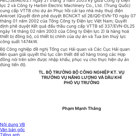
HEC/SEIRE/63.1 ngày 21 tháng 3 năm 2003 ký giữa Công ty Điện
lực 2 và Công ty Harbin Electric Machinery Co., Ltd. (Trung Quốc)
cung cấp VTTB cho dự án Phục hồi cải tạo nhà máy thuỷ điện
Ankroet (Quyết định phê duyệt BCNCKT số 28/QĐ-EVN-TĐ ngày 07
tháng 01 năm 2002 của Tổng Công ty Điện lực Việt Nam; Quyết
định phê duyệt Kết quả đấu thầu cung cấp VTTB số 337/EVN-ĐL25
ngày 14 tháng 02 năm 2003 của Công ty Điện lực 2) là hàng hoá
thiết bị đồng bộ, có thiết bị chính của dự án và Tua bin thuỷ lực
công suất 1474kW.
Bộ Công nghiệp đề nghị Tổng cục Hải quan và Các Cục Hải quan
liên quan giải quyết thủ tục cần thiết để số hàng trong các Hợp
đồng nói trên sớm được nhập khẩu, phục vụ cho thực hiện dự án
đúng tiến độ.
TL. BỘ TRƯỞNG BỘ CÔNG NGHIỆP KT. VỤ
TRƯỞNG VỤ NĂNG LƯỢNG VÀ DẦU KHÍ
PHÓ VỤ TRƯỞNG
Phạm Mạnh Thắng
Nội dung VB
Văn bản gốc
Tiếng anh