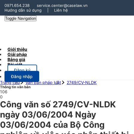
0971.654.238
service.center@caselaw.vn
Hướng dẫn sử dụng
|
Liên hệ
Toggle Navigation
Giới thiệu
Giải pháp
Bảng giá
Bài viết
Đăng ký
Đăng nhập
Trang chủ
Văn bản pháp luật
2749/CV-NLDK
Thông tin văn bản
106
0
Công văn số 2749/CV-NLDK
ngày 03/06/2004 Ngày
03/06/2004 của Bộ Công