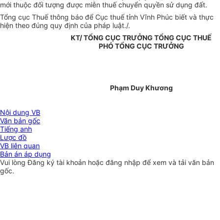
mới thuộc đối tượng được miễn thuế chuyển quyền sử dụng đất.
Tổng cục Thuế thông báo để Cục thuế tỉnh Vĩnh Phúc biết và thực
hiện theo đúng quy định của pháp luật./.
KT/ TỔNG CỤC TRƯỞNG TỔNG CỤC THUẾ
PHÓ TỔNG CỤC TRƯỞNG
Phạm Duy Khương
Nội dung VB
Văn bản gốc
Tiếng anh
Lược đồ
VB liên quan
Bản án áp dụng
Vui lòng
Đăng ký
tài khoản hoặc
đăng nhập
để xem và tải văn bản
gốc.