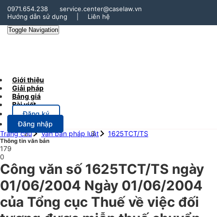
0971.654.238
service.center@caselaw.vn
Hướng dẫn sử dụng
|
Liên hệ
Toggle Navigation
Giới thiệu
Giải pháp
Bảng giá
Bài viết
Đăng ký
Đăng nhập
Trang chủ
Văn bản pháp luật
1625TCT/TS
Thông tin văn bản
179
0
Công văn số 1625TCT/TS ngày
01/06/2004 Ngày 01/06/2004
của Tổng cục Thuế về việc đối