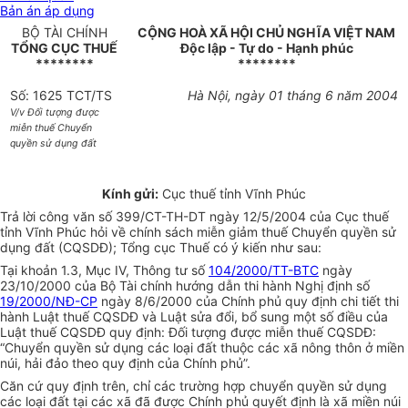
Bản án áp dụng
BỘ TÀI CHÍNH
CỘNG HOÀ XÃ HỘI CHỦ NGHĨA VIỆT NAM
TỔNG CỤC THUẾ
Độc lập - Tự do - Hạnh phúc
********
********
Số: 1625 TCT/TS
Hà Nội, ngày 01 tháng 6 năm 2004
V/v Đối tượng được
miễn thuế Chuyển
quyền sử dụng đất
Kính gửi:
Cục thuế tỉnh Vĩnh Phúc
Trả lời công văn số 399/CT-TH-DT ngày 12/5/2004 của Cục thuế
tỉnh Vĩnh Phúc hỏi về chính sách miễn giảm thuế Chuyển quyền sử
dụng đất (CQSDĐ); Tổng cục Thuế có ý kiến như sau:
Tại khoản 1.3, Mục IV, Thông tư số
104/2000/TT-BTC
ngày
23/10/2000 của Bộ Tài chính hướng dẫn thi hành Nghị định số
19/2000/NĐ-CP
ngày 8/6/2000 của Chính phủ quy định chi tiết thi
hành Luật thuế CQSDĐ và Luật sửa đổi, bổ sung một số điều của
Luật thuế CQSDĐ quy định: Đối tượng được miễn thuế CQSDĐ:
“Chuyển quyền sử dụng các loại đất thuộc các xã nông thôn ở miền
núi, hải đảo theo quy định của Chính phủ”.
Căn cứ quy định trên, chỉ các trường hợp chuyển quyền sử dụng
các loại đất tại các xã đã được Chính phủ quyết định là xã miền núi