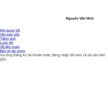
Nguyễn Văn Ninh
Nội dung VB
Văn bản gốc
Tiếng anh
Lược đồ
VB liên quan
Bản án áp dụng
Vui lòng
Đăng ký
tài khoản hoặc
đăng nhập
để xem và tải văn bản
gốc.