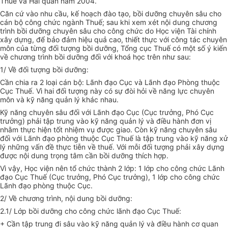
Thuế và Hải quan năm 2004.
Căn cứ vào nhu cầu, kế hoạch đào tạo, bồi dưỡng chuyên sâu cho
cán bộ công chức ngành Thuế; sau khi xem xét nội dung chương
trình bồi dưỡng chuyên sâu cho công chức do Học viện Tài chính
xây dựng, để bảo đảm hiệu quả cao, thiết thực với công tác chuyên
môn của từng đối tượng bồi dưỡng, Tổng cục Thuế có một số ý kiến
về chương trình bồi dưỡng đối với khoá học trên như sau:
1/ Về đối tượng bồi dưỡng:
Cần chia ra 2 loại cán bộ: Lãnh đạo Cục và Lãnh đạo Phòng thuộc
Cục Thuế. Vì hai đối tượng này có sự đòi hỏi về năng lực chuyên
môn và kỹ năng quản lý khác nhau.
Kỹ năng chuyên sâu đối với Lãnh đạo Cục (Cục trưởng, Phó Cục
trưởng) phải tập trung vào kỹ năng quản lý và điều hành đơn vị
nhằm thực hiện tốt nhiệm vụ được giao. Còn kỹ năng chuyên sâu
đối với Lãnh đạo phòng thuộc Cục Thuế là tập trung vào kỹ năng xử
lý những vấn đề thực tiễn về thuế. Với mỗi đối tượng phải xây dựng
được nội dung trọng tâm cần bồi dưỡng thích hợp.
Vì vậy, Học viện nên tổ chức thành 2 lớp: 1 lớp cho công chức Lãnh
đạo Cục Thuế (Cục trưởng, Phó Cục trưởng), 1 lớp cho công chức
Lãnh đạo phòng thuộc Cục.
2/ Về chương trình, nội dung bồi dưỡng:
2.1/ Lớp bồi dưỡng cho công chức lãnh đạo Cục Thuế:
+ Cần tập trung đi sâu vào kỹ năng quản lý và điều hành cơ quan