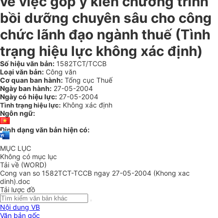
về việc góp ý kiến chương trình
bồi dưỡng chuyên sâu cho công
chức lãnh đạo ngành thuế (Tình
trạng hiệu lực không xác định)
Số hiệu văn bản:
1582TCT/TCCB
Loại văn bản:
Công văn
Cơ quan ban hành:
Tổng cục Thuế
Ngày ban hành:
27-05-2004
Ngày có hiệu lực:
27-05-2004
Không xác định
Tình trạng hiệu lực:
Ngôn ngữ:
Định dạng văn bản hiện có:
MỤC LỤC
Không có mục lục
Tải về (WORD)
Cong van so 1582TCT-TCCB ngay 27-05-2004 (Khong xac
dinh).doc
Tải lược đồ
Nội dung VB
Văn bản gốc