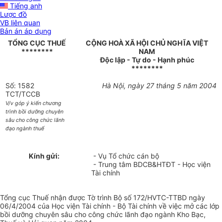
Tiếng anh
Lược đồ
VB liên quan
Bản án áp dụng
TỔNG CỤC THUẾ
CỘNG HOÀ XÃ HỘI CHỦ NGHĨA VIỆT
********
NAM
Độc lập - Tự do - Hạnh phúc
********
Số: 1582
Hà Nội, ngày 27 tháng 5 năm 2004
TCT/TCCB
V/v góp ý kiến chương
trình bồi dưỡng chuyên
sâu cho công chức lãnh
đạo ngành thuế
Kính gửi:
- Vụ Tổ chức cán bộ
- Trung tâm BDCB&HTĐT - Học viện
Tài chính
Tổng cục Thuế nhận được Tờ trình Bộ số 172/HVTC-TTBD ngày
06/4/2004 của Học viện Tài chính - Bộ Tài chính về việc mở các lớp
bồi dưỡng chuyên sâu cho công chức lãnh đạo ngành Kho Bạc,