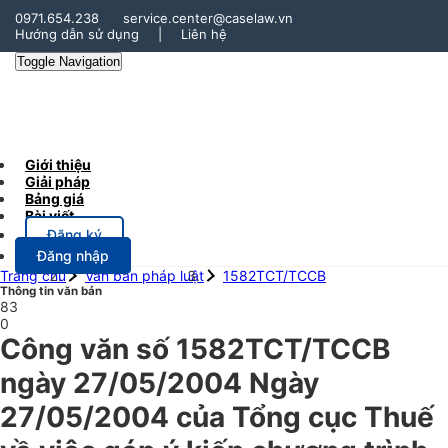
0971.654.238
service.center@caselaw.vn
Hướng dẫn sử dụng
|
Liên hệ
Toggle Navigation
Giới thiệu
Giải pháp
Bảng giá
Bài viết
Đăng ký
Đăng nhập
Trang chủ
Văn bản pháp luật
1582TCT/TCCB
Thông tin văn bản
83
0
Công văn số 1582TCT/TCCB
ngày 27/05/2004 Ngày
27/05/2004 của Tổng cục Thuế