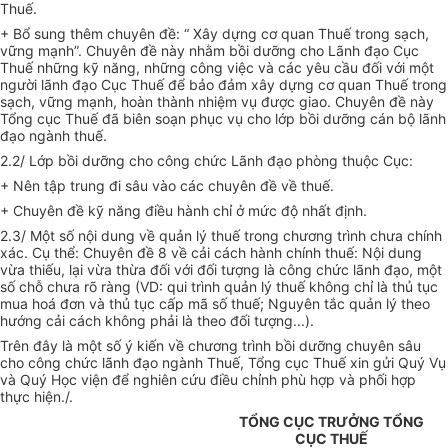
Thuế.
+ Bổ sung thêm chuyên đề: “ Xây dựng cơ quan Thuế trong sạch,
vững mạnh”. Chuyên đề này nhằm bồi dưỡng cho Lãnh đạo Cục
Thuế những kỹ năng, những công việc và các yêu cầu đối với một
người lãnh đạo Cục Thuế để bảo đảm xây dựng cơ quan Thuế trong
sạch, vững mạnh, hoàn thành nhiệm vụ được giao. Chuyên đề này
Tổng cục Thuế đã biên soạn phục vụ cho lớp bồi dưỡng cán bộ lãnh
đạo ngành thuế.
2.2/ Lớp bồi dưỡng cho công chức Lãnh đạo phòng thuộc Cục:
+ Nên tập trung đi sâu vào các chuyên đề về thuế.
+ Chuyên đề kỹ năng điều hành chỉ ở mức độ nhất định.
2.3/ Một số nội dung về quản lý thuế trong chương trình chưa chính
xác. Cụ thể: Chuyên đề 8 về cải cách hành chính thuế: Nội dung
vừa thiếu, lại vừa thừa đối với đối tượng là công chức lãnh đạo, một
số chỗ chưa rõ ràng (VD: qui trình quản lý thuế không chỉ là thủ tục
mua hoá đơn và thủ tục cấp mã số thuế; Nguyên tắc quản lý theo
hướng cải cách không phải là theo đối tượng...).
Trên đây là một số ý kiến về chương trình bồi dưỡng chuyên sâu
cho công chức lãnh đạo ngành Thuế, Tổng cục Thuế xin gửi Quý Vụ
và Quý Học viện để nghiên cứu điều chỉnh phù hợp và phối hợp
thực hiện./.
TỔNG CỤC TRƯỞNG TỔNG
CỤC THUẾ