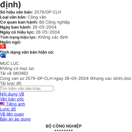
định)
Số hiệu văn bản:
2579/GP-CLH
Loại văn bản:
Công văn
Cơ quan ban hành:
Bộ Công nghiệp
Ngày ban hành:
26-05-2004
Ngày có hiệu lực:
26-05-2004
Không xác định
Tình trạng hiệu lực:
Ngôn ngữ:
Định dạng văn bản hiện có:
MỤC LỤC
Không có mục lục
Tải về (WORD)
Cong van so 2579-GP-CLH ngay 26-05-2004 (Khong xac dinh).doc
Tải lược đồ
Nội dung VB
Văn bản gốc
Tiếng anh
Lược đồ
VB liên quan
Bản án áp dụng
BỘ CÔNG NGHIỆP
********