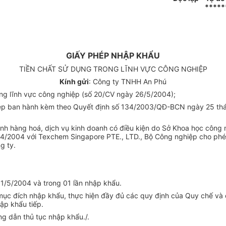
*****
GIẤY PHÉP NHẬP KHẨU
TIỀN CHẤT SỬ DỤNG TRONG LĨNH VỰC CÔNG NGHIỆP
Kính gửi
: Công ty TNHH An Phú
rong lĩnh vực công nghiệp (số 20/CV ngày 26/5/2004);
nghiệp ban hành kèm theo Quyết định số 134/2003/QĐ-BCN ngày 25
anh hàng hoá, dịch vụ kinh doanh có điều kiện do Sở Khoa học công
/2004 với Texchem Singapore PTE., LTD., Bộ Công nghiệp cho phé
g ty.
31/5/2004 và trong 01 lần nhập khẩu.
mục đích nhập khẩu, thực hiện đầy đủ các quy định của Quy chế và c
ập khẩu tiếp.
ng dẫn thủ tục nhập khẩu./.