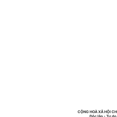
CỘNG HOÀ XÃ HỘI CH
Độc lập - Tự d