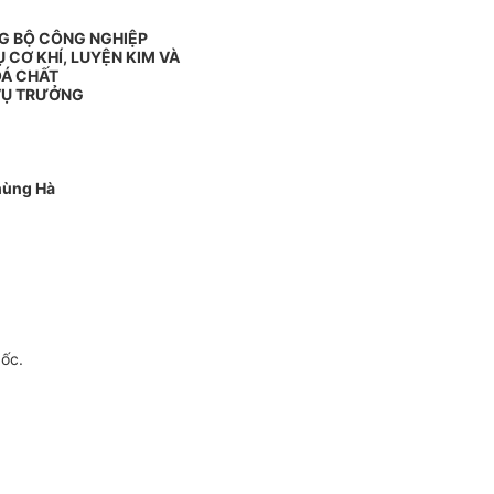
NG BỘ CÔNG NGHIỆP
 CƠ KHÍ, LUYỆN KIM VÀ
Á CHẤT
VỤ TRƯỞNG
hùng Hà
gốc.