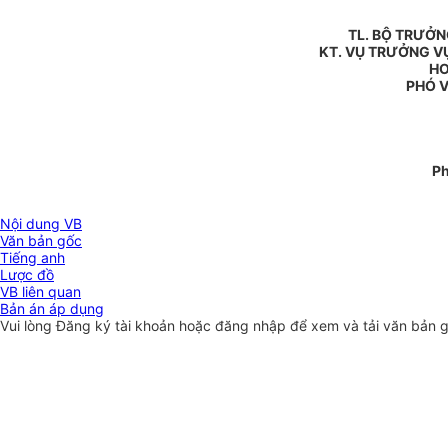
TL. BỘ TRƯỞ
KT. VỤ TRƯỞNG VỤ
HO
PHÓ 
P
Nội dung VB
Văn bản gốc
Tiếng anh
Lược đồ
VB liên quan
Bản án áp dụng
Vui lòng
Đăng ký
tài khoản hoặc
đăng nhập
để xem và tải văn bản 