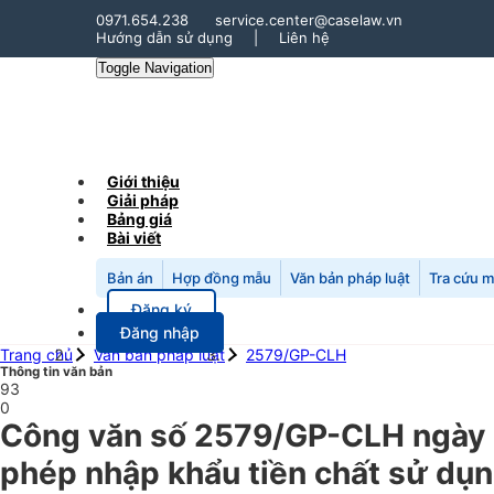
0971.654.238
service.center@caselaw.vn
Hướng dẫn sử dụng
|
Liên hệ
Toggle Navigation
Giới thiệu
Giải pháp
Bảng giá
Bài viết
Bản án
Hợp đồng mẫu
Văn bản pháp luật
Tra cứu 
Đăng ký
Đăng nhập
Trang chủ
Văn bản pháp luật
2579/GP-CLH
Thông tin văn bản
93
0
Công văn số 2579/GP-CLH ngày 
phép nhập khẩu tiền chất sử dụng