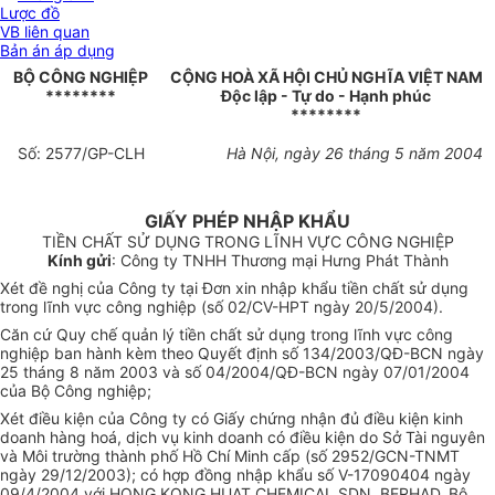
Lược đồ
VB liên quan
Bản án áp dụng
BỘ CÔNG NGHIỆP
CỘNG HOÀ XÃ HỘI CHỦ NGHĨA VIỆT NAM
********
Độc lập - Tự do - Hạnh phúc
********
Số: 2577/GP-CLH
Hà Nội, ngày 26 tháng 5 năm 2004
GIẤY PHÉP NHẬP KHẨU
TIỀN CHẤT SỬ DỤNG TRONG LĨNH VỰC CÔNG NGHIỆP
Kính gửi
: Công ty TNHH Thương mại Hưng Phát Thành
Xét đề nghị của Công ty tại Đơn xin nhập khẩu tiền chất sử dụng
trong lĩnh vực công nghiệp (số 02/CV-HPT ngày 20/5/2004).
Căn cứ Quy chế quản lý tiền chất sử dụng trong lĩnh vực công
nghiệp ban hành kèm theo Quyết định số 134/2003/QĐ-BCN ngày
25 tháng 8 năm 2003 và số 04/2004/QĐ-BCN ngày 07/01/2004
của Bộ Công nghiệp;
Xét điều kiện của Công ty có Giấy chứng nhận đủ điều kiện kinh
doanh hàng hoá, dịch vụ kinh doanh có điều kiện do Sở Tài nguyên
và Môi trường thành phố Hồ Chí Minh cấp (số 2952/GCN-TNMT
ngày 29/12/2003); có hợp đồng nhập khẩu số V-17090404 ngày
09/4/2004 với HONG KONG HUAT CHEMICAL SDN. BERHAD, Bộ