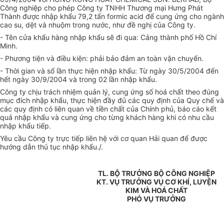
Công nghiệp cho phép Công ty TNHH Thương mại Hưng Phát
Thành được nhập khẩu 79,2 tấn formic acid để cung ứng cho ngành
cao su, dệt và nhuộm trong nước, như đề nghị của Công ty.
- Tên cửa khẩu hàng nhập khẩu sẽ đi qua: Cảng thành phố Hồ Chí
Minh.
- Phương tiện và điều kiện: phải bảo đảm an toàn vận chuyển.
- Thời gian và số lần thực hiện nhập khẩu: Từ ngày 30/5/2004 đến
hết ngày 30/9/2004 và trong 02 lần nhập khẩu.
Công ty chịu trách nhiệm quản lý, cung ứng số hoá chất theo đúng
mục đích nhập khẩu, thực hiện đầy đủ các quy định của Quy chế và
các quy định có liên quan về tiền chất của Chính phủ, báo cáo kết
quả nhập khẩu và cung ứng cho từng khách hàng khi có nhu cầu
nhập khẩu tiếp.
Yêu cầu Công ty trực tiếp liên hệ với cơ quan Hải quan để được
hướng dẫn thủ tục nhập khẩu./.
TL. BỘ TRƯỞNG BỘ CÔNG NGHIỆP
KT. VỤ TRƯỞNG VỤ CƠ KHÍ, LUYỆN
KIM VÀ HOÁ CHẤT
PHÓ VỤ TRƯỞNG