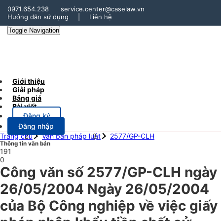
0971.654.238
service.center@caselaw.vn
Hướng dẫn sử dụng
|
Liên hệ
Toggle Navigation
Giới thiệu
Giải pháp
Bảng giá
Bài viết
Đăng ký
Đăng nhập
Trang chủ
Văn bản pháp luật
2577/GP-CLH
Thông tin văn bản
191
0
Công văn số 2577/GP-CLH ngày
26/05/2004 Ngày 26/05/2004
của Bộ Công nghiệp về việc giấy