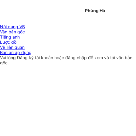
Phùng Hà
Nội dung VB
Văn bản gốc
Tiếng anh
Lược đồ
VB liên quan
Bản án áp dụng
Vui lòng
Đăng ký
tài khoản hoặc
đăng nhập
để xem và tải văn bản
gốc.