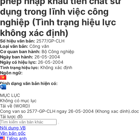
phép nhập khẩu tiền chất sử
dụng trong lĩnh việc công
nghiệp (Tình trạng hiệu lực
không xác định)
Số hiệu văn bản:
2577/GP-CLH
Loại văn bản:
Công văn
Cơ quan ban hành:
Bộ Công nghiệp
Ngày ban hành:
26-05-2004
Ngày có hiệu lực:
26-05-2004
Không xác định
Tình trạng hiệu lực:
Ngôn ngữ:
Định dạng văn bản hiện có:
MỤC LỤC
Không có mục lục
Tải về (WORD)
Cong van so 2577-GP-CLH ngay 26-05-2004 (Khong xac dinh).doc
Tải lược đồ
Nội dung VB
Văn bản gốc
Tiếng anh