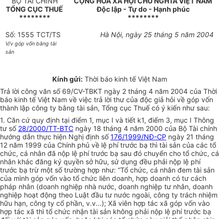
BỘ TÀI CHÍNH
CỘNG HOÀ XÃ HỘI CHỦ NGHĨA VIỆT NAM
TỔNG CỤC THUẾ
Độc lập - Tự do - Hạnh phúc
********
********
Số: 1555 TCT/TS
Hà Nội, ngày 25 tháng 5 năm 2004
V/v góp vốn bằng tài
sản
Kính gửi:
Thời báo kinh tế Việt Nam
Trả lời công văn số 69/CV-TBKT ngày 2 tháng 4 năm 2004 của Thời
báo kinh tế Việt Nam về việc trả lời thư của độc giả hỏi về góp vốn
thành lập công ty bằng tài sản, Tổng cục Thuế có ý kiến như sau:
1. Căn cứ quy định tại điểm 1, mục I và tiết k1, điểm 3, mục I Thông
tư số
28/2000/TT-BTC
ngày 18 tháng 4 năm 2000 của Bộ Tài chính
hướng dẫn thực hiện Nghị định số
176/1999/NĐ-CP
ngày 21 tháng
12 năm 1999 của Chính phủ về lệ phí trước bạ thì tài sản của các tổ
chức, cá nhân đã nộp lệ phí trước bạ sau đó chuyển cho tổ chức, cá
nhân khác đăng ký quyền sở hữu, sử dụng đều phải nộp lệ phí
trước bạ trừ một số trường hợp như: “Tổ chức, cá nhân đem tài sản
của mình góp vốn vào tổ chức liên doanh, hợp doanh có tư cách
pháp nhân (doanh nghiệp nhà nước, doanh nghiệp tư nhân, doanh
nghiệp hoạt động theo Luật đầu tư nước ngoài, công ty trách nhiệm
hữu hạn, công ty cổ phần, v.v...); Xã viên hợp tác xã góp vốn vào
hợp tác xã thì tổ chức nhận tài sản không phải nộp lệ phí trước bạ