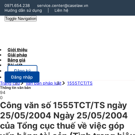
0971.654.238
service.center@caselaw.vn
Hướng dẫn sử dụng
|
Liên hệ
Toggle Navigation
Giới thiệu
Giải pháp
Bảng giá
Bài viết
Đăng ký
Đăng nhập
Trang chủ
Văn bản pháp luật
1555TCT/TS
Thông tin văn bản
94
0
Công văn số 1555TCT/TS ngày
25/05/2004 Ngày 25/05/2004
của Tổng cục thuế về việc góp