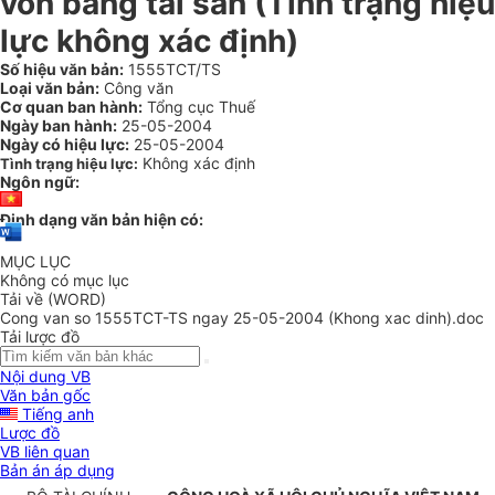
vốn bằng tài sản (Tình trạng hiệu
lực không xác định)
Số hiệu văn bản:
1555TCT/TS
Loại văn bản:
Công văn
Cơ quan ban hành:
Tổng cục Thuế
Ngày ban hành:
25-05-2004
Ngày có hiệu lực:
25-05-2004
Không xác định
Tình trạng hiệu lực:
Ngôn ngữ:
Định dạng văn bản hiện có:
MỤC LỤC
Không có mục lục
Tải về (WORD)
Cong van so 1555TCT-TS ngay 25-05-2004 (Khong xac dinh).doc
Tải lược đồ
Nội dung VB
Văn bản gốc
Tiếng anh
Lược đồ
VB liên quan
Bản án áp dụng