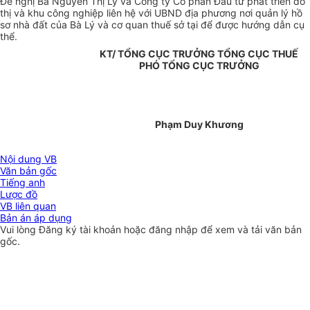
Đề nghị Bà Nguyễn Thị Lý và Công ty Cổ phần Đầu tư phát triển đô
thị và khu công nghiệp liên hệ với UBND địa phương nơi quản lý hồ
sơ nhà đất của Bà Lý và cơ quan thuế sở tại để được hướng dẫn cụ
thể.
KT/ TỔNG CỤC TRƯỞNG TỔNG CỤC THUẾ
PHÓ TỔNG CỤC TRƯỞNG
Phạm Duy Khương
Nội dung VB
Văn bản gốc
Tiếng anh
Lược đồ
VB liên quan
Bản án áp dụng
Vui lòng
Đăng ký
tài khoản hoặc
đăng nhập
để xem và tải văn bản
gốc.