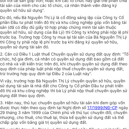
đối với tài sản góp vốn; hoặc khi các tổ chức này giải thể phân chia
tài sản của mình cho các tổ chức, cá nhân thành viên đăng ký
quyền sở hữu sử dụng”.
Do đó, nếu Bà Nguyễn Thị Lý là cổ đông sáng lập của Công ty Cổ
phần Đầu tư phát triển đô thị và khu công nghiệp góp vốn bằng tài
sản (đã có đầy đủ giấy tờ hợp pháp chứng minh tài sản thuộc
quyền sở hữu, sử dụng của Bà Lý) thì Công ty không phải nộp lệ phí
trước bạ. Trường hợp Công ty mua lại tài sản của Bà Nguyễn Thị Lý
thì Công ty phải nộp lệ phí trước bạ khi đăng ký quyền sở hữu,
quyền sử dụng tài sản đó.
2. Căn cứ Điều 1 Luật thuế Chuyển quyền sử dụng đất quy định: “Tổ
chức, hộ gia đình, cá nhân có quyền sử dụng đất bao gồm cả đất
có nhà và vất kiến trúc trên đó, khi chuyển quyền sử dụng đất theo
quy định của pháp luật phải nộp thuế chuyển quyền sử dụng đất,
trừ trường hợp quy định tại Điều 2 của Luật này”.
Vì vậy, trường hợp Bà Nguyễn Thị Lý chuyển quyền sở hữu, quyền
sử dụng tài sản là nhà đất cho Công ty Cổ phần Đầu tư phát triển
đô thị và khu công nghiệp thì bà Lý phải nộp thuế chuyển quyền sử
dụng đất theo quy định.
3. Hiện nay, thủ tục chuyển quyền sở hữu tài sản khi đem góp vốn
được thực hiện theo quy định tại Nghị định số
17/1999/NĐ-CP
ngày
29 tháng 3 năm 1999 của Chính phủ về thủ tục chuyển đổi, chuyển
nhượng, cho thuê, cho thuê lại, thừa kế quyền sử dụng đất và thế
chấp góp vốn bằng giá trị quyền sử dụng đất.