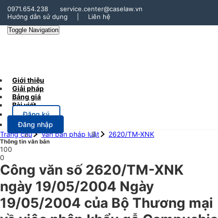
0971.654.238
service.center@caselaw.vn
Hướng dẫn sử dụng
|
Liên hệ
Toggle Navigation
Giới thiệu
Giải pháp
Bảng giá
Bài viết
Đăng ký
Đăng nhập
Trang chủ
Văn bản pháp luật
2620/TM-XNK
Thông tin văn bản
100
0
Công văn số 2620/TM-XNK
ngày 19/05/2004 Ngày
19/05/2004 của Bộ Thương mại