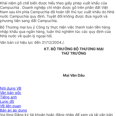
Khái niệm gỗ chế biến được hiểu theo giấy phép xuất khẩu của
Campuchia . Doanh nghiệp chỉ nhận được gỗ trên phần đất Việt
Nam sau khi phía Campuchia đã hoàn tất thủ tục xuất khẩu do Nhà
nước Campuchia quy định. Tuyệt đối không được đưa người và
phương tiện sang đất Campuchia.
Bộ Thương mại lưu ý Công ty thực hiện việc thanh toán tiền hàng
nhập khẩu qua ngân hàng, tuân thủ nghiêm túc các quy định của
Nhà nước về quản lý ngoại hối.
Văn bản có hiệu lực đến 31/12/2004./.
KT. BỘ TRƯỞNG BỘ THƯƠNG MẠI
THỨ TRƯỞNG
Mai Văn Dâu
Nội dung VB
Văn bản gốc
Tiếng anh
Lược đồ
VB liên quan
Bản án áp dụng
Vui lòng
Đăng ký
tài khoản hoặc
đăng nhập
để xem và tải văn bản