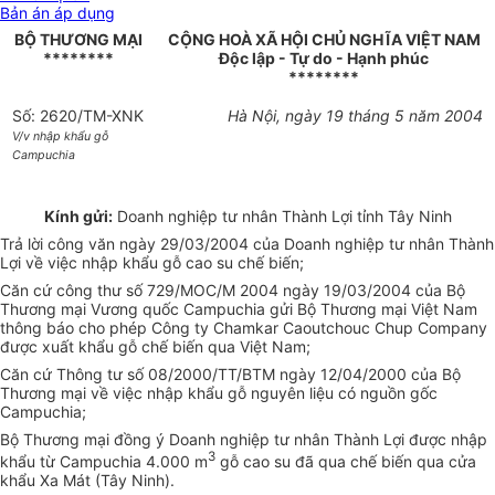
Bản án áp dụng
BỘ THƯƠNG MẠI
CỘNG HOÀ XÃ HỘI CHỦ NGHĨA VIỆT NAM
********
Độc lập - Tự do - Hạnh phúc
********
Số: 2620/TM-XNK
Hà Nội, ngày 19 tháng 5 năm 2004
V/v nhập khẩu gỗ
Campuchia
Kính gửi:
Doanh nghiệp tư nhân Thành Lợi tỉnh Tây Ninh
Trả lời công văn ngày 29/03/2004 của Doanh nghiệp tư nhân Thành
Lợi về việc nhập khẩu gỗ cao su chế biến;
Căn cứ công thư số 729/MOC/M 2004 ngày 19/03/2004 của Bộ
Thương mại Vương quốc Campuchia gửi Bộ Thương mại Việt Nam
thông báo cho phép Công ty Chamkar Caoutchouc Chup Company
được xuất khẩu gỗ chế biến qua Việt Nam;
Căn cứ Thông tư số 08/2000/TT/BTM ngày 12/04/2000 của Bộ
Thương mại về việc nhập khẩu gỗ nguyên liệu có nguồn gốc
Campuchia;
Bộ Thương mại đồng ý Doanh nghiệp tư nhân Thành Lợi được nhập
3
khẩu từ Campuchia 4.000 m
gỗ cao su đã qua chế biến qua cửa
khẩu Xa Mát (Tây Ninh).