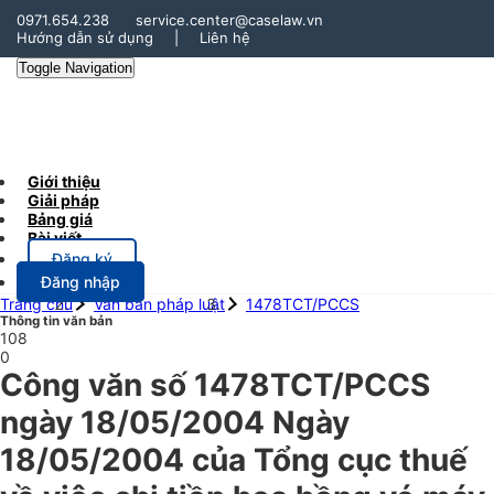
0971.654.238
service.center@caselaw.vn
Hướng dẫn sử dụng
|
Liên hệ
Toggle Navigation
Giới thiệu
Giải pháp
Bảng giá
Bài viết
Đăng ký
Đăng nhập
Trang chủ
Văn bản pháp luật
1478TCT/PCCS
Thông tin văn bản
108
0
Công văn số 1478TCT/PCCS
ngày 18/05/2004 Ngày
18/05/2004 của Tổng cục thuế