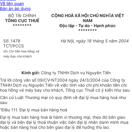
VB liên quan
Bản án áp dụng
BỘ TÀI CHÍNH
CỘNG HOÀ XÃ HỘI CHỦ NGHĨA VIỆT
TỔNG CỤC THUẾ
NAM
********
Độc lập - Tự do - Hạnh phúc
********
Số: 1478
Hà Nội, ngày 18 tháng 5 năm 2004
TCT/PCCS
V/v Chi tiền hoa hồng vé
máy bay cho khách
Kính gửi:
Công ty TNHH Dịch vụ Nguyên Tiến
Trả lời công văn số 09/CV-NT2004 ngày 24/3/2004 của Công ty
TNHH Dịch vụ Nguyên Tiến về việc tính vào chi phí khoản tiền chi
hoa hồng vé máy bay cho khách, Tổng cục Thuế có ý kiến như sau:
Căn cứ Luật Thương mại có quy định về đại lý mua hàng hoá như
sau:
“Điều 111. Đại lý mua bán hàng hoá
Đại lý mua bán hàng hoá là hành vi thương mại, theo đó bên giao
đại lý và bên đại lý thoả thuận việc bên đại lý nhân danh minh mua
hoặc bán hàng hoá cho bên giao đại lý để hưởng thù lao.