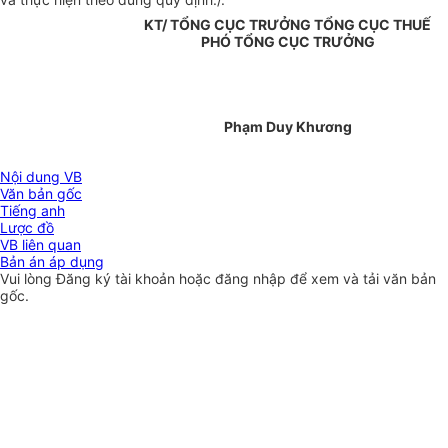
KT/ TỔNG CỤC TRƯỞNG TỔNG CỤC THUẾ
PHÓ TỔNG CỤC TRƯỞNG
Phạm Duy Khương
Nội dung VB
Văn bản gốc
Tiếng anh
Lược đồ
VB liên quan
Bản án áp dụng
Vui lòng
Đăng ký
tài khoản hoặc
đăng nhập
để xem và tải văn bản
gốc.