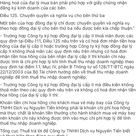
Hàng hoá của đại lý mua bán phải phù hợp với giấy chứng nhận
đăng ký kinh doanh của các bên.
Điều 125. Chuyển quyền và nghĩa vụ cho bên thứ ba
Một bên của hợp đồng đại lý chỉ được chuyển quyền và nghĩa vụ
theo hợp đồng đại lý cho bên thứ ba nếu được bên kia chấp thuận.”
- Trường hợp Công ty ký hợp đồng đại lý cấp II thoả mãn được các
quy định tại Điều 111, Điều 125 nêu trên và có hoá đơn nhận tiền hoa
hổng của đại lý cấp II hoặc trường hợp Công ty ký hợp đồng đại lý
cấp II không thoả mãn các quy định nêu trên nhưng có hoá đơn
nhận tiền hoa hồng của bên nhận đại lý cấp II thì khoản chi này
được tính là chi phí hợp lý khi tính thuế thu nhập doanh nghiệp theo
quy định tại điểm 1.1, Mục IV, phần B Thông tư số 128/TT-BTC ngày
22/12/2003 của Bộ Tài chính hướng dẫn về thuế thu nhập doanh
nghiệp để tính thuế thu nhập doanh nghiệp;
- Trường hợp Công ty ký hợp đồng đại lý cấp II mà điều kiện không
thoả mãn theo các quy định nêu trên và không có hoá đơn nhận tiền
hoa hồng của đại lý cấp II thì:
Khoản tiền chi hoa hồng cho khách mua vé máy bay của Công ty
TNHH Dịch vụ Nguyên Tiến không phải là khoản chi phí hoa hồng
mà thực chất là khoản tiền thưởng cho hành khách mua vé máy bay
nên khoản chi này không được tính vào mục chi phí hợp lý để tính
thuế thu nhập doanh nghiệp.
Tổng cục Thuế trả lời để Công ty TNHH Dịch vụ Nguyên Tiến biết
và thực hiện theo đúng quy định./.