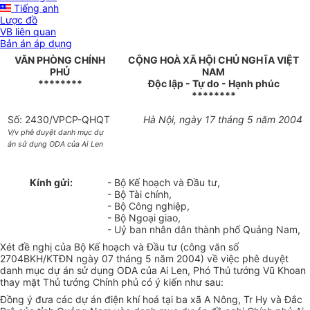
Tiếng anh
Lược đồ
VB liên quan
Bản án áp dụng
VĂN PHÒNG CHÍNH
CỘNG HOÀ XÃ HỘI CHỦ NGHĨA VIỆT
PHỦ
NAM
********
Độc lập - Tự do - Hạnh phúc
********
Số: 2430/VPCP-QHQT
Hà Nội, ngày 17 tháng 5 năm 2004
V/v phê duyệt danh mục dự
án sử dụng ODA của Ai Len
Kính gửi:
- Bộ Kế hoạch và Đầu tư,
- Bộ Tài chính,
- Bộ Công nghiệp,
- Bộ Ngoại giao,
- Uỷ ban nhân dân thành phố Quảng Nam,
Xét đề nghị của Bộ Kế hoạch và Đầu tư (công văn số
2704BKH/KTĐN ngày 07 tháng 5 năm 2004) về việc phê duyệt
danh mục dự án sử dụng ODA của Ai Len, Phó Thủ tướng Vũ Khoan
thay mặt Thủ tướng Chính phủ có ý kiến như sau:
Đồng ý đưa các dự án điện khí hoá tại ba xã A Nông, Tr Hy và Đắc