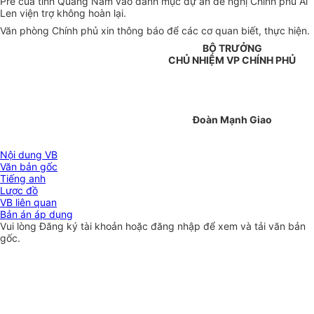
Prê của tỉnh Quảng Nam vào danh mục dự án đề nghị Chính phủ Ai
Len viện trợ không hoàn lại.
Văn phòng Chính phủ xin thông báo để các cơ quan biết, thực hiện.
BỘ TRƯỞNG
CHỦ NHIỆM VP CHÍNH PHỦ
Đoàn Mạnh Giao
Nội dung VB
Văn bản gốc
Tiếng anh
Lược đồ
VB liên quan
Bản án áp dụng
Vui lòng
Đăng ký
tài khoản hoặc
đăng nhập
để xem và tải văn bản
gốc.