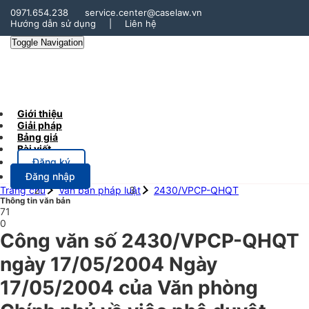
0971.654.238
service.center@caselaw.vn
Hướng dẫn sử dụng
|
Liên hệ
Toggle Navigation
Giới thiệu
Giải pháp
Bảng giá
Bài viết
Đăng ký
Đăng nhập
Trang chủ
Văn bản pháp luật
2430/VPCP-QHQT
Thông tin văn bản
71
0
Công văn số 2430/VPCP-QHQT
ngày 17/05/2004 Ngày
17/05/2004 của Văn phòng