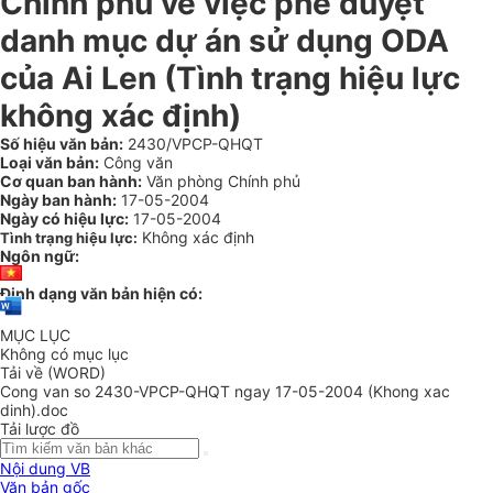
Chính phủ về việc phê duyệt
danh mục dự án sử dụng ODA
của Ai Len (Tình trạng hiệu lực
không xác định)
Số hiệu văn bản:
2430/VPCP-QHQT
Loại văn bản:
Công văn
Cơ quan ban hành:
Văn phòng Chính phủ
Ngày ban hành:
17-05-2004
Ngày có hiệu lực:
17-05-2004
Không xác định
Tình trạng hiệu lực:
Ngôn ngữ:
Định dạng văn bản hiện có:
MỤC LỤC
Không có mục lục
Tải về (WORD)
Cong van so 2430-VPCP-QHQT ngay 17-05-2004 (Khong xac
dinh).doc
Tải lược đồ
Nội dung VB
Văn bản gốc