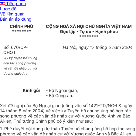
Tiếng anh
Lược đồ
VB liên quan
Bản án áp dụng
CHÍNH PHỦ
CỘNG HOÀ XÃ HỘI CHỦ NGHĨA VIỆT NAM
********
Độc lập - Tự do - Hạnh phúc
********
Số: 670/CP-
Hà Nội, ngày 17 tháng 5 năm 2004
QHQT
V/v ký tuyên bố chung
hợp tác song phương
về vấn đề nhập cư với
Vương quốc Anh
Kính gửi:
- Bộ Ngoại giao,
- Bộ Công an.
Xét đề nghị của Bộ Ngoại giao (công văn số 1421-TTr/NG-LS ngày
14 tháng 5 năm 2004) về việc ký Tuyên bố chung ủng hộ hợp tác
song phương về các vấn đề nhập cư với Vương Quốc Anh và Bắc
Ai-len, Thủ tướng Chính phủ có ý kiến như sau:
1. Phê duyệt nội dung dự thảo Tuyên bố chung ủng hộ hợp tác song
phương về các vấn đề nhập cư với Vương quốc Anh và Bắc Ai-len.