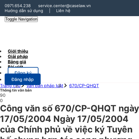
0971.654.238
service.center@caselaw.vn
Hướng dẫn sử dụng
|
Liên hệ
Toggle Navigation
Giới thiệu
Giải pháp
Bảng giá
Bài viết
Đăng ký
Đăng nhập
Trang chủ
Văn bản pháp luật
670/CP-QHQT
Thông tin văn bản
90
0
Công văn số 670/CP-QHQT ngày
17/05/2004 Ngày 17/05/2004
của Chính phủ về việc ký Tuyên