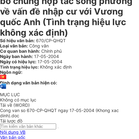
bố chung hợp tác song phương
về vấn đề nhập cư với Vương
quốc Anh (Tình trạng hiệu lực
không xác định)
Số hiệu văn bản:
670/CP-QHQT
Loại văn bản:
Công văn
Cơ quan ban hành:
Chính phủ
Ngày ban hành:
17-05-2004
Ngày có hiệu lực:
17-05-2004
Không xác định
Tình trạng hiệu lực:
Ngôn ngữ:
Định dạng văn bản hiện có:
MỤC LỤC
Không có mục lục
Tải về (WORD)
Cong van so 670-CP-QHQT ngay 17-05-2004 (Khong xac
dinh).doc
Tải lược đồ
Nội dung VB
Văn bản gốc