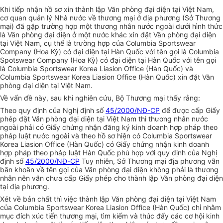
Khi tiếp nhận hồ sơ xin thành lập Văn phòng đại diện tại Việt Nam,
cơ quan quản lý Nhà nước về thương mại ở địa phương (Sở Thương
mại) đã gặp trường hợp một thương nhân nước ngoài dưới hình thức
là Văn phòng đại diện ở một nước khác xin đặt Văn phòng đại diện
tại Việt Nam, cụ thể là trường hợp của Columbia Sportswear
Company (Hoa Kỳ) có đại diện tại Hàn Quốc với tên gọi là Columbia
Spotswear Company (Hoa Kỳ) có đại diện tại Hàn Quốc với tên gọi
là Columbia Sportswear Korea Liasion Office (Hàn Quốc) và
Columbia Sportswear Korea Liasion Office (Hàn Quốc) xin đặt Văn
phòng đại diện tại Việt Nam.
Về vấn đề này, sau khi nghiên cứu, Bộ Thương mại thấy rằng:
Theo quy định của Nghị định số
45/2000/NĐ-CP
để được cấp Giấy
phép đặt Văn phòng đại diện tại Việt Nam thì thương nhân nước
ngoài phải có Giấy chứng nhận đăng ký kinh doanh hợp pháp theo
pháp luật nước ngoài và theo hồ sơ hiện có Columbia Sportswear
Korea Liasion Office (Hàn Quốc) có Giấy chứng nhận kinh doanh
hợp pháp theo pháp luật Hàn Quốc phù hợp với quy định của Nghị
định số
45/2000/NĐ-CP
Tuy nhiên, Sở Thương mại địa phương vẫn
băn khoăn về tên gọi của Văn phòng đại diện không phải là thương
nhân nên vẫn chưa cấp Giấy phép cho thành lập Văn phòng đại diện
tại địa phương.
Xét về bản chất thì việc thành lập Văn phòng đại diện tại Việt Nam
của Columbia Sportswear Korea Liasion Office (Hàn Quốc) chỉ nhằm
mục đích xúc tiến thương mại, tìm kiếm và thúc đẩy các cơ hội kinh