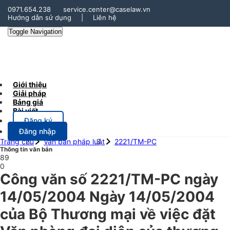
0971.654.238
service.center@caselaw.vn
Hướng dẫn sử dụng
|
Liên hệ
Toggle Navigation
Giới thiệu
Giải pháp
Bảng giá
Bài viết
Đăng ký
Đăng nhập
Trang chủ
Văn bản pháp luật
2221/TM-PC
Thông tin văn bản
89
0
Công văn số 2221/TM-PC ngày
14/05/2004 Ngày 14/05/2004
của Bộ Thương mại về việc đặt