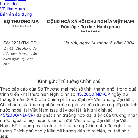
Lược đồ
VB liên quan
Bản án áp dụng
BỘ THƯƠNG MẠI
CỘNG HOÀ XÃ HỘI CHỦ NGHĨA VIỆT NAM
********
Độc lập - Tự do - Hạnh phúc
********
Số: 2221/TM-PC
Hà Nội, ngày 14 tháng 5 năm 2004
V/v đặt Văn phòng đại
diện của thương nhân
nước ngoài tại Việt
Nam
Kính gửi:
Thủ tướng Chính phủ
Theo báo cáo của Sở Thương mại một số tỉnh, thành phố, trong quá
trình triển khai thực hiện Nghị định số
45/2000/NĐ-CP
ngày 06
tháng 9 năm 2000 của Chính phủ quy định về Văn phòng đại diện,
Chi nhánh của thương nhân nước ngoài và của doanh nghiệp du lịch
nước ngoài tại Việt Nam (sau đây gọi tắt là Nghị định số
45/2000/NĐ-CP
) đã phát sinh trường hợp đại diện của thương nhân
nước ngoài ở một nước khác xin đặt Văn phòng đại diện tại Việt
Nam, Bộ Thương mại kính trình Thủ tướng Chính phủ đề nghị Thủ
tướng Chính phủ cho ý kiến để hướng dẫn thực hiện, cụ thể như
sau: