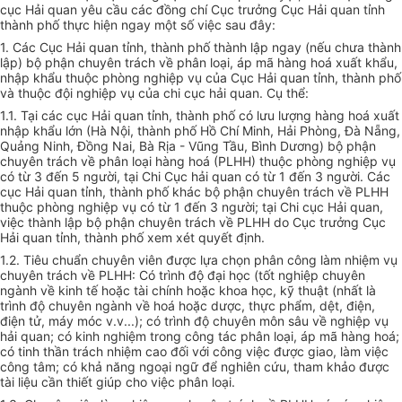
cục Hải quan yêu cầu các đồng chí Cục trưởng Cục Hải quan tỉnh
thành phố thực hiện ngay một số việc sau đây:
1. Các Cục Hải quan tỉnh, thành phố thành lập ngay (nếu chưa thành
lập) bộ phận chuyên trách về phân loại, áp mã hàng hoá xuất khẩu,
nhập khẩu thuộc phòng nghiệp vụ của Cục Hải quan tỉnh, thành phố
và thuộc đội nghiệp vụ của chi cục hải quan. Cụ thể:
1.1. Tại các cục Hải quan tỉnh, thành phố có lưu lượng hàng hoá xuất
nhập khẩu lớn (Hà Nội, thành phố Hồ Chí Minh, Hải Phòng, Đà Nẵng,
Quảng Ninh, Đồng Nai, Bà Rịa - Vũng Tầu, Bình Dương) bộ phận
chuyên trách về phân loại hàng hoá (PLHH) thuộc phòng nghiệp vụ
có từ 3 đến 5 người, tại Chi Cục hải quan có từ 1 đến 3 người. Các
cục Hải quan tỉnh, thành phố khác bộ phận chuyên trách về PLHH
thuộc phòng nghiệp vụ có từ 1 đến 3 người; tại Chi cục Hải quan,
việc thành lập bộ phận chuyên trách về PLHH do Cục trưởng Cục
Hải quan tỉnh, thành phố xem xét quyết định.
1.2. Tiêu chuẩn chuyên viên được lựa chọn phân công làm nhiệm vụ
chuyên trách về PLHH: Có trình độ đại học (tốt nghiệp chuyên
ngành về kinh tế hoặc tài chính hoặc khoa học, kỹ thuật (nhất là
trình độ chuyên ngành về hoá hoặc dược, thực phẩm, dệt, điện,
điện tử, máy móc v.v...); có trình độ chuyên môn sâu về nghiệp vụ
hải quan; có kinh nghiệm trong công tác phân loại, áp mã hàng hoá;
có tinh thần trách nhiệm cao đối với công việc được giao, làm việc
công tâm; có khả năng ngoại ngữ để nghiên cứu, tham khảo được
tài liệu cần thiết giúp cho việc phân loại.