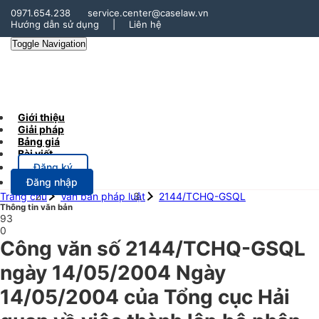
0971.654.238
service.center@caselaw.vn
Hướng dẫn sử dụng
|
Liên hệ
Toggle Navigation
Giới thiệu
Giải pháp
Bảng giá
Bài viết
Đăng ký
Đăng nhập
Trang chủ
Văn bản pháp luật
2144/TCHQ-GSQL
Thông tin văn bản
93
0
Công văn số 2144/TCHQ-GSQL
ngày 14/05/2004 Ngày
14/05/2004 của Tổng cục Hải