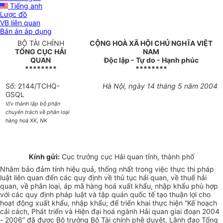
Tiếng anh
Lược đồ
VB liên quan
Bản án áp dụng
BỘ TÀI CHÍNH
CỘNG HOÀ XÃ HỘI CHỦ NGHĨA VIỆT
TỔNG CỤC HẢI
NAM
QUAN
Độc lập - Tự do - Hạnh phúc
********
********
Số: 2144/TCHQ-
Hà Nội, ngày 14 tháng 5 năm 2004
GSQL
V/v thành lập bộ phận
chuyên trách về phân loại
hàng hoá XK, NK
Kính gửi:
Cục trưởng cục Hải quan tỉnh, thành phố
Nhằm bảo đảm tính hiệu quả, thống nhất trong việc thực thi pháp
luật liên quan đến các quy định về thủ tục hải quan, về thuế hải
quan, về phân loại, áp mã hàng hoá xuất khẩu, nhập khẩu phù hợp
với các quy định pháp luật và tập quán quốc tế tạo thuận lợi cho
hoạt động xuất khẩu, nhập khẩu; để triển khai thực hiện “Kế hoạch
cải cách, Phát triển và Hiện đại hoá ngành Hải quan giai đoạn 2004
- 2006” đã được Bộ trưởng Bộ Tài chính phê duyệt, Lãnh đạo Tổng