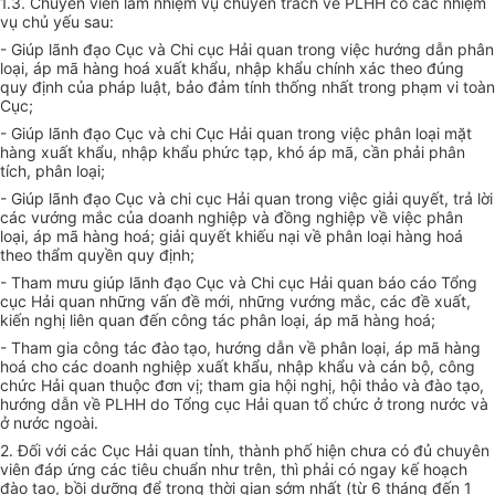
1.3. Chuyên viên làm nhiệm vụ chuyên trách về PLHH có các nhiệm
vụ chủ yếu sau:
- Giúp lãnh đạo Cục và Chi cục Hải quan trong việc hướng dẫn phân
loại, áp mã hàng hoá xuất khẩu, nhập khẩu chính xác theo đúng
quy định của pháp luật, bảo đảm tính thống nhất trong phạm vi toàn
Cục;
- Giúp lãnh đạo Cục và chi Cục Hải quan trong việc phân loại mặt
hàng xuất khẩu, nhập khẩu phức tạp, khó áp mã, cần phải phân
tích, phân loại;
- Giúp lãnh đạo Cục và chi cục Hải quan trong việc giải quyết, trả lời
các vướng mắc của doanh nghiệp và đồng nghiệp về việc phân
loại, áp mã hàng hoá; giải quyết khiếu nại về phân loại hàng hoá
theo thẩm quyền quy định;
- Tham mưu giúp lãnh đạo Cục và Chi cục Hải quan báo cáo Tổng
cục Hải quan những vấn đề mới, những vướng mắc, các đề xuất,
kiến nghị liên quan đến công tác phân loại, áp mã hàng hoá;
- Tham gia công tác đào tạo, hướng dẫn về phân loại, áp mã hàng
hoá cho các doanh nghiệp xuất khẩu, nhập khẩu và cán bộ, công
chức Hải quan thuộc đơn vị; tham gia hội nghị, hội thảo và đào tạo,
hướng dẫn về PLHH do Tổng cục Hải quan tổ chức ở trong nước và
ở nước ngoài.
2. Đối với các Cục Hải quan tỉnh, thành phố hiện chưa có đủ chuyên
viên đáp ứng các tiêu chuẩn như trên, thì phải có ngay kế hoạch
đào tạo, bồi dưỡng để trong thời gian sớm nhất (từ 6 tháng đến 1