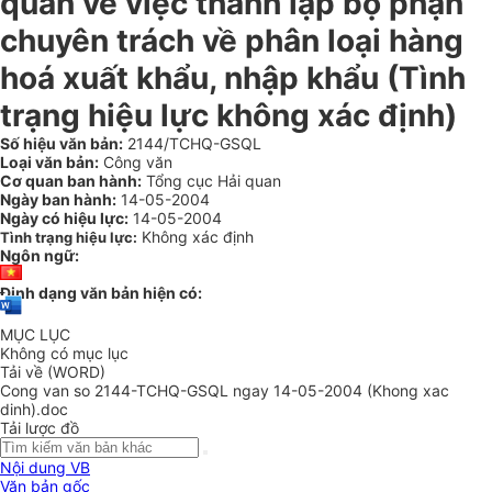
quan về việc thành lập bộ phận
chuyên trách về phân loại hàng
hoá xuất khẩu, nhập khẩu (Tình
trạng hiệu lực không xác định)
Số hiệu văn bản:
2144/TCHQ-GSQL
Loại văn bản:
Công văn
Cơ quan ban hành:
Tổng cục Hải quan
Ngày ban hành:
14-05-2004
Ngày có hiệu lực:
14-05-2004
Không xác định
Tình trạng hiệu lực:
Ngôn ngữ:
Định dạng văn bản hiện có:
MỤC LỤC
Không có mục lục
Tải về (WORD)
Cong van so 2144-TCHQ-GSQL ngay 14-05-2004 (Khong xac
dinh).doc
Tải lược đồ
Nội dung VB
Văn bản gốc