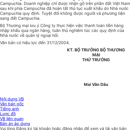
Campuchia. Doanh nghiệp chỉ được nhận gỗ trên phần đất Việt Nam
sau khi phía Campuchia đã hoàn tất thủ tục xuất khẩu do Nhà nước
Campuchia quy định. Tuyệt đối không được người và phương tiện
sang đất Campuchia.
Bộ Thương mại lưu ý Công ty thực hiện việc thanh toán tiền hàng
nhập khẩu qua ngân hàng, tuân thủ nghiêm túc các quy định của
Nhà nước về quản lý ngoại hối.
Văn bản có hiệu lực đến 31/12/2004.
KT. BỘ TRƯỞNG BỘ THƯƠNG
MẠI
THỨ TRƯỞNG
Mai Văn Dâu
Nội dung VB
Văn bản gốc
Tiếng anh
Lược đồ
VB liên quan
Bản án áp dụng
Vui lòng
Đăng ký
tài khoản hoặc
đăng nhập
để xem và tải văn bản