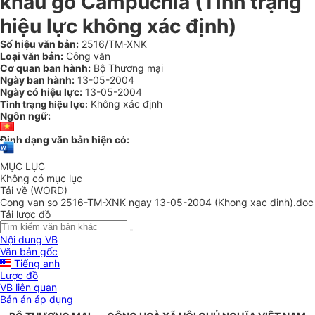
khẩu gỗ Campuchia (Tình trạng
hiệu lực không xác định)
Số hiệu văn bản:
2516/TM-XNK
Loại văn bản:
Công văn
Cơ quan ban hành:
Bộ Thương mại
Ngày ban hành:
13-05-2004
Ngày có hiệu lực:
13-05-2004
Không xác định
Tình trạng hiệu lực:
Ngôn ngữ:
Định dạng văn bản hiện có:
MỤC LỤC
Không có mục lục
Tải về (WORD)
Cong van so 2516-TM-XNK ngay 13-05-2004 (Khong xac dinh).doc
Tải lược đồ
Nội dung VB
Văn bản gốc
Tiếng anh
Lược đồ
VB liên quan
Bản án áp dụng