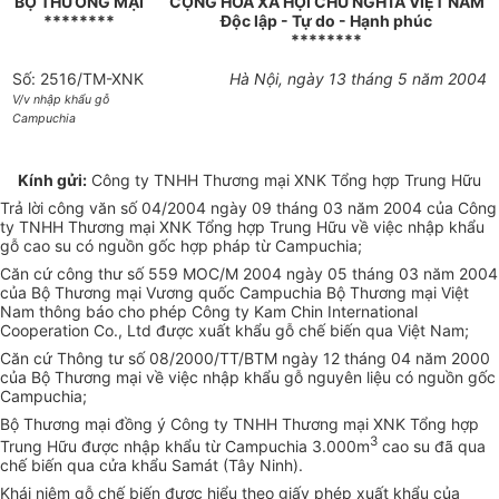
BỘ THƯƠNG MẠI
CỘNG HOÀ XÃ HỘI CHỦ NGHĨA VIỆT NAM
********
Độc lập - Tự do - Hạnh phúc
********
Số: 2516/TM-XNK
Hà Nội, ngày 13 tháng 5 năm 2004
V/v nhập khẩu gỗ
Campuchia
Kính gửi:
Công ty TNHH Thương mại XNK Tổng hợp Trung Hữu
Trả lời công văn số 04/2004 ngày 09 tháng 03 năm 2004 của Công
ty TNHH Thương mại XNK Tổng hợp Trung Hữu về việc nhập khẩu
gỗ cao su có nguồn gốc hợp pháp từ Campuchia;
Căn cứ công thư số 559 MOC/M 2004 ngày 05 tháng 03 năm 2004
của Bộ Thương mại Vương quốc Campuchia Bộ Thương mại Việt
Nam thông báo cho phép Công ty Kam Chin International
Cooperation Co., Ltd được xuất khẩu gỗ chế biến qua Việt Nam;
Căn cứ Thông tư số 08/2000/TT/BTM ngày 12 tháng 04 năm 2000
của Bộ Thương mại về việc nhập khẩu gỗ nguyên liệu có nguồn gốc
Campuchia;
Bộ Thương mại đồng ý Công ty TNHH Thương mại XNK Tổng hợp
3
Trung Hữu được nhập khẩu từ Campuchia 3.000m
cao su đã qua
chế biến qua cửa khẩu Samát (Tây Ninh).
Khái niệm gỗ chế biến được hiểu theo giấy phép xuất khẩu của