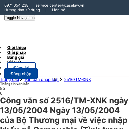
0971.654.238
service.center@caselaw.vn
Hướng dẫn sử dụng
|
Liên hệ
Toggle Navigation
Giới thiệu
Giải pháp
Bảng giá
Bài viết
Đăng ký
Đăng nhập
Trang chủ
Văn bản pháp luật
2516/TM-XNK
Thông tin văn bản
85
0
Công văn số 2516/TM-XNK ngày
13/05/2004 Ngày 13/05/2004
của Bộ Thương mại về việc nhập