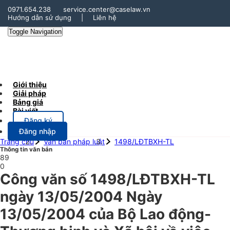
0971.654.238
service.center@caselaw.vn
Hướng dẫn sử dụng
|
Liên hệ
Toggle Navigation
Giới thiệu
Giải pháp
Bảng giá
Bài viết
Đăng ký
Đăng nhập
Trang chủ
Văn bản pháp luật
1498/LĐTBXH-TL
Thông tin văn bản
89
0
Công văn số 1498/LĐTBXH-TL
ngày 13/05/2004 Ngày
13/05/2004 của Bộ Lao động-