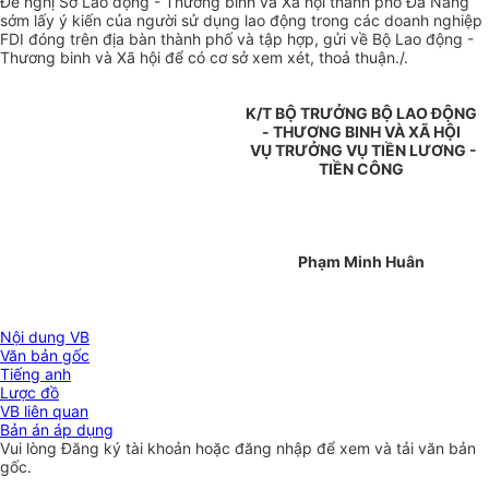
Đề nghị Sở Lao động - Thương binh và Xã hội thành phố Đà Nẵng
sớm lấy ý kiến của người sử dụng lao động trong các doanh nghiệp
FDI đóng trên địa bàn thành phố và tập hợp, gửi về Bộ Lao động -
Thương binh và Xã hội để có cơ sở xem xét, thoả thuận./.
K/T BỘ TRƯỞNG BỘ LAO ĐỘNG
- THƯƠNG BINH VÀ XÃ HỘI
VỤ TRƯỞNG VỤ TIỀN LƯƠNG -
TIỀN CÔNG
Phạm Minh Huân
Nội dung VB
Văn bản gốc
Tiếng anh
Lược đồ
VB liên quan
Bản án áp dụng
Vui lòng
Đăng ký
tài khoản hoặc
đăng nhập
để xem và tải văn bản
gốc.