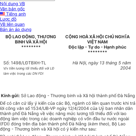
Nội dung VB
Văn bản gốc
Tiếng anh
Lược đồ
VB liên quan
Bản án áp dụng
BỘ LAO ĐỘNG, THƯƠNG
CỘNG HOÀ XÃ HỘI CHỦ NGHĨA
BINH VÀ XÃ HỘI
VIỆT NAM
********
Độc lập - Tự do - Hạnh phúc
********
Số: 1498/LĐTBXH-TL
Hà Nội, ngày 13 tháng 5 năm
2004
V/v tiền lương tối thiểu đối với LĐ
làm việc trong các DN FDI
Kính gửi:
Sở Lao động - Thương binh và Xã hội thành phố Đà Nẵng
Để có căn cứ lấy ý kiến của các Bộ, ngành có liên quan trước khi trả
lời công văn số 1534/UB-VP ngày 12/4/2004 của Uỷ ban nhân dân
thành phố Đà Nẵng về việc nâng mức lương tối thiểu đối với lao
động làm việc trong các doanh nghiệp có vốn đầu tư nước ngoài
(FDI) đóng trên địa bàn thành phố Đà Nẵng (
kèm theo
), Bộ Lao
động - Thương binh và Xã hội có ý kiến như sau: