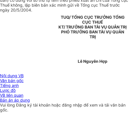
dán) có đúng với số thứ tự tem theo phiếu xuất ấn chỉ của Tổng cục
Thuế không, lập biên bản xác minh gửi về Tổng cục Thuế trước
ngày 20/5/2004.
TUQ/ TỔNG CỤC TRƯỞNG TỔNG
CỤC THUẾ
KT/ TRƯỞNG BAN TÀI VỤ QUẢN TRỊ
PHÓ TRƯỞNG BAN TÀI VỤ QUẢN
TRỊ
Lê Nguyên Hợp
Nội dung VB
Văn bản gốc
Tiếng anh
Lược đồ
VB liên quan
Bản án áp dụng
Vui lòng
Đăng ký
tài khoản hoặc
đăng nhập
để xem và tải văn bản
gốc.