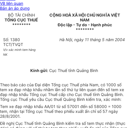
VB liên quan
Bản án áp dụng
BỘ TÀI CHÍNH
CỘNG HOÀ XÃ HỘI CHỦ NGHĨA VIỆT
TỔNG CỤC THUẾ
NAM
********
Độc lập - Tự do - Hạnh phúc
********
Số: 1380
Hà Nội, ngày 11 tháng 5 năm 2004
TCT/TVQT
V/v xác minh tem hàng
NK
Kính gửi:
Cục Thuế tỉnh Quảng Bình
Theo báo cáo của Đại diện Tổng cục Thuế phía Nam, có 1000 số
tem xe đạp nhập khẩu nhầm lẫn số thứ tự liên quan đến số tem xe
đạp nhập khẩu Tổng cục Thuế cấp cho Cục thuế tỉnh Quảng Bình.
Tổng cục Thuế yêu cầu Cục thuế Quảng Bình kiểm tra, xác minh:
Tem xe đạp nhập khẩu AA/01 từ số 57001 đến số 58000 = 1000
tem, nhận tại Tổng cục Thuế theo phiếu xuất ấn chỉ số 57 ngày
28/8/2001.
Đề nghị Cục Thuế tỉnh Quảng Bình kiểm tra số tem thực nhận (thực