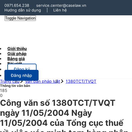
0971.654.238
service.center@caselaw.vn
Hướng dẫn sử dụng
|
Liên hệ
Toggle Navigation
Giới thiệu
Giải pháp
Bảng giá
Bài viết
Đăng ký
Đăng nhập
Trang chủ
Văn bản pháp luật
1380TCT/TVQT
Thông tin văn bản
185
0
Công văn số 1380TCT/TVQT
ngày 11/05/2004 Ngày
11/05/2004 của Tổng cục thuế