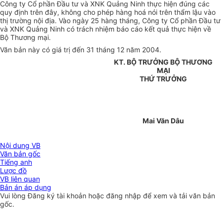
Công ty Cổ phần Đầu tư và XNK Quảng Ninh thực hiện đúng các
quy định trên đây, không cho phép hàng hoá nói trên thẩm lậu vào
thị trường nội địa. Vào ngày 25 hàng tháng, Công ty Cổ phần Đầu tư
và XNK Quảng Ninh có trách nhiệm báo cáo kết quả thực hiện về
Bộ Thương mại.
Văn bản này có giá trị đến 31 tháng 12 năm 2004.
KT. BỘ TRƯỞNG BỘ THƯƠNG
MẠI
THỨ TRƯỞNG
Mai Văn Dâu
Nội dung VB
Văn bản gốc
Tiếng anh
Lược đồ
VB liên quan
Bản án áp dụng
Vui lòng
Đăng ký
tài khoản hoặc
đăng nhập
để xem và tải văn bản
gốc.