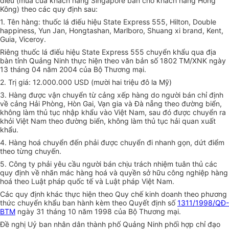
điếu (mua của khách hàng Singapore bán cho khách hàng Hồng
Kông) theo các quy định sau:
1. Tên hàng: thuốc lá điếu hiệu State Express 555, Hilton, Double
happiness, Yun Jan, Hongtashan, Marlboro, Shuang xi brand, Kent,
Guia, Viceroy.
Riêng thuốc lá điếu hiệu State Express 555 chuyển khẩu qua địa
bàn tỉnh Quảng Ninh thực hiện theo văn bản số 1802 TM/XNK ngày
13 tháng 04 năm 2004 của Bộ Thương mại.
2. Trị giá: 12.000.000 USD (mười hai triệu đô la Mỹ)
3. Hàng được vận chuyển từ cảng xếp hàng do người bán chỉ định
về cảng Hải Phòng, Hòn Gai, Vạn gia và Đà nẵng theo đường biển,
không làm thủ tục nhập khẩu vào Việt Nam, sau đó được chuyển ra
khỏi Việt Nam theo đường biển, không làm thủ tục hải quan xuất
khẩu.
4. Hàng hoá chuyển đến phải được chuyển đi nhanh gọn, dứt điểm
theo từng chuyến.
5. Công ty phải yêu cầu người bán chịu trách nhiệm tuân thủ các
quy định về nhãn mác hàng hoá và quyền sở hữu công nghiệp hàng
hoá theo Luật pháp quốc tế và Luật pháp Việt Nam.
Các quy định khác thực hiện theo Quy chế kinh doanh theo phương
thức chuyển khẩu ban hành kèm theo Quyết định số
1311/1998/QĐ-
BTM
ngày 31 tháng 10 năm 1998 của Bộ Thương mại.
Đề nghị Uỷ ban nhân dân thành phố Quảng Ninh phối hợp chỉ đạo