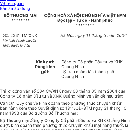
VB liên quan
Bản án áp dụng
BỘ THƯƠNG MẠI
CỘNG HOÀ XÃ HỘI CHỦ NGHĨA VIỆT NAM
********
Độc lập - Tự do - Hạnh phúc
********
Số: 2331 TM/XNK
Hà Nội, ngày 11 tháng 5 năm 2004
V/v kinh doanh chuyển
khẩu thuốc lá điếu
Kính gửi:
Công ty Cổ phần Đầu tư và XNK
Đồng kính
Quảng Ninh
gửi:
Uỷ ban nhân dân thành phố
Quảng Ninh
Trả lời công văn số 304 CV/XNK ngày 08 tháng 05 năm 2004 của
Công ty Cổ phần Đầu tư và XNK Quảng Ninh về vấn đề nêu trên;
Căn cứ “Quy chế về kinh doanh theo phương thức chuyển khẩu”
ban hành kèm theo Quyết định số 1311/QĐ-BTM ngày 31 tháng 10
năm 1998 của Bộ trưởng Bộ Thương mại;
Bộ Thương mại đồng ý Công ty Cổ phần Đầu tư và XNK Quảng Ninh
được kinh doanh theo phương thức chuyển khẩu mặt hàng thuốc lá