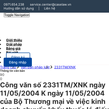
0971.654.238
service.center@caselaw.vn
Hướng dẫn sử dụng
|
Liên hệ
Toggle Navigation
Giới thiệu
Giải pháp
Bảng giá
Bài viết
Đăng ký
Đăng nhập
Trang chủ
Văn bản pháp luật
2331TM/XNK
Thông tin văn bản
90
0
Công văn số 2331TM/XNK ngày
11/05/2004 K ngày 11/05/2004
của Bộ Thương mại về việc kinh