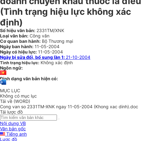
doanh chuyển khẩu thuốc lá điếu
(Tình trạng hiệu lực không xác
định)
Số hiệu văn bản:
2331TM/XNK
Loại văn bản:
Công văn
Cơ quan ban hành:
Bộ Thương mại
Ngày ban hành:
11-05-2004
Ngày có hiệu lực:
11-05-2004
Ngày bị sửa đổi, bổ sung lần 1:
21-10-2004
Không xác định
Tình trạng hiệu lực:
Ngôn ngữ:
Định dạng văn bản hiện có:
MỤC LỤC
Không có mục lục
Tải về (WORD)
Cong van so 2331TM-XNK ngay 11-05-2004 (Khong xac dinh).doc
Tải lược đồ
Nội dung VB
Văn bản gốc
Tiếng anh
Lược đồ