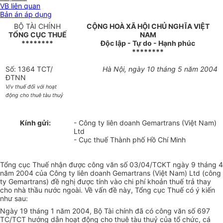
VB liên quan
Bản án áp dụng
BỘ TÀI CHÍNH
CỘNG HOÀ XÃ HỘI CHỦ NGHĨA VIỆT
TỔNG CỤC THUẾ
NAM
********
Độc lập - Tự do - Hạnh phúc
********
Số: 1364 TCT/
Hà Nội, ngày 10 tháng 5 năm 2004
ĐTNN
V/v thuế đối với hoạt
động cho thuê tàu thuỷ
Kính gửi:
- Công ty liên doanh Gemartrans (Việt Nam)
Ltd
- Cục thuế Thành phố Hồ Chí Minh
Tổng cục Thuế nhận được công văn số 03/04/TCKT ngày 9 tháng 4
năm 2004 của Công ty liên doanh Gemartrans (Việt Nam) Ltd (công
ty Gemartrans) đề nghị được tính vào chi phí khoản thuế trả thay
cho nhà thầu nước ngoài. Về vấn đề này, Tổng cục Thuế có ý kiến
như sau:
Ngày 19 tháng 1 năm 2004, Bộ Tài chính đã có công văn số 697
TC/TCT hướng dẫn hoạt động cho thuê tàu thuỷ của tổ chức, cá