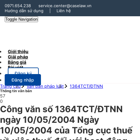
0971.654.238
service.center@caselaw.vn
Hướng dẫn sử dụng
|
Liên hệ
Toggle Navigation
Giới thiệu
Giải pháp
Bảng giá
Bài viết
Đăng ký
Đăng nhập
Trang chủ
Văn bản pháp luật
1364TCT/ĐTNN
Thông tin văn bản
57
0
Công văn số 1364TCT/ĐTNN
ngày 10/05/2004 Ngày
10/05/2004 của Tổng cục thuế