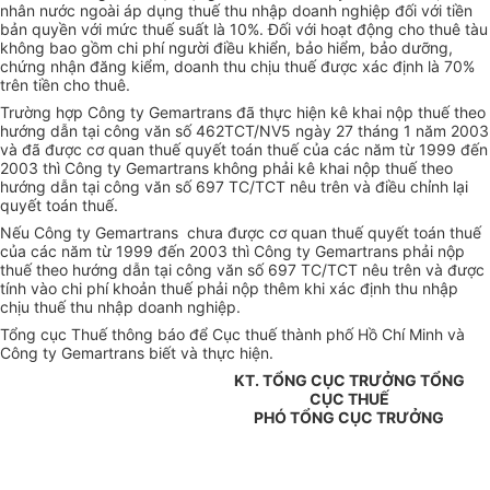
nhân nước ngoài áp dụng thuế thu nhập doanh nghiệp đối với tiền
bản quyền với mức thuế suất là 10%. Đối với hoạt động cho thuê tàu
không bao gồm chi phí người điều khiển, bảo hiểm, bảo dưỡng,
chứng nhận đăng kiểm, doanh thu chịu thuế được xác định là 70%
trên tiền cho thuê.
Trường hợp Công ty Gemartrans đã thực hiện kê khai nộp thuế theo
hướng dẫn tại công văn số 462TCT/NV5 ngày 27 tháng 1 năm 2003
và đã được cơ quan thuế quyết toán thuế của các năm từ 1999 đến
2003 thì Công ty Gemartrans không phải kê khai nộp thuế theo
hướng dẫn tại công văn số 697 TC/TCT nêu trên và điều chỉnh lại
quyết toán thuế.
Nếu Công ty Gemartrans chưa được cơ quan thuế quyết toán thuế
của các năm từ 1999 đến 2003 thì Công ty Gemartrans phải nộp
thuế theo hướng dẫn tại công văn số 697 TC/TCT nêu trên và được
tính vào chi phí khoản thuế phải nộp thêm khi xác định thu nhập
chịu thuế thu nhập doanh nghiệp.
Tổng cục Thuế thông báo để Cục thuế thành phố Hồ Chí Minh và
Công ty Gemartrans biết và thực hiện.
KT. TỔNG CỤC TRƯỞNG TỔNG
CỤC THUẾ
PHÓ TỔNG CỤC TRƯỞNG