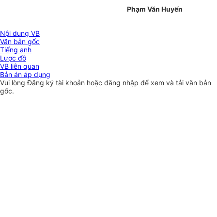
Phạm Văn Huyến
Nội dung VB
Văn bản gốc
Tiếng anh
Lược đồ
VB liên quan
Bản án áp dụng
Vui lòng
Đăng ký
tài khoản hoặc
đăng nhập
để xem và tải văn bản
gốc.