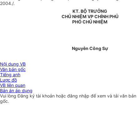
2004./.
KT. BỘ TRƯỞNG
CHỦ NHIỆM VP CHÍNH PHỦ
PHÓ CHỦ NHIỆM
Nguyễn Công Sự
Nội dung VB
Văn bản gốc
Tiếng anh
Lược đồ
VB liên quan
Bản án áp dụng
Vui lòng
Đăng ký
tài khoản hoặc
đăng nhập
để xem và tải văn bản
gốc.