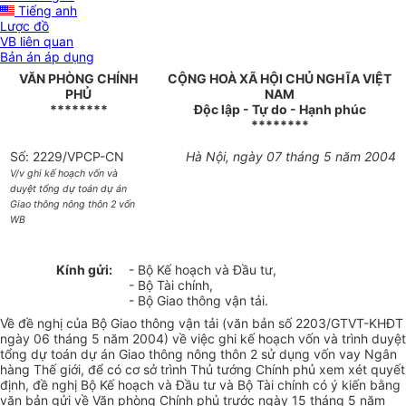
Tiếng anh
Lược đồ
VB liên quan
Bản án áp dụng
VĂN PHÒNG CHÍNH
CỘNG HOÀ XÃ HỘI CHỦ NGHĨA VIỆT
PHỦ
NAM
********
Độc lập - Tự do - Hạnh phúc
********
Số: 2229/VPCP-CN
Hà Nội, ngày 07 tháng 5 năm 2004
V/v ghi kế hoạch vốn và
duyệt tổng dự toán dự án
Giao thông nông thôn 2 vốn
WB
Kính gửi:
- Bộ Kế hoạch và Đầu tư,
- Bộ Tài chính,
- Bộ Giao thông vận tải.
Về đề nghị của Bộ Giao thông vận tải (văn bản số 2203/GTVT-KHĐT
ngày 06 tháng 5 năm 2004) về việc ghi kế hoạch vốn và trình duyệt
tổng dự toán dự án Giao thông nông thôn 2 sử dụng vốn vay Ngân
hàng Thế giới, để có cơ sở trình Thủ tướng Chính phủ xem xét quyết
định, đề nghị Bộ Kế hoạch và Đầu tư và Bộ Tài chính có ý kiến bằng
văn bản gửi về Văn phòng Chính phủ trước ngày 15 tháng 5 năm