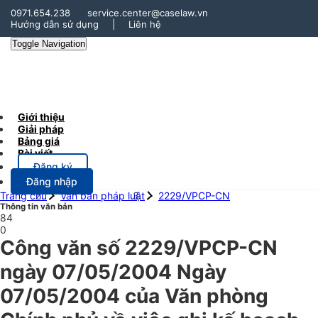
0971.654.238
service.center@caselaw.vn
Hướng dẫn sử dụng
|
Liên hệ
Toggle Navigation
Giới thiệu
Giải pháp
Bảng giá
Bài viết
Đăng ký
Đăng nhập
Trang chủ
Văn bản pháp luật
2229/VPCP-CN
Thông tin văn bản
84
0
Công văn số 2229/VPCP-CN
ngày 07/05/2004 Ngày
07/05/2004 của Văn phòng